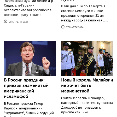
Верховный муфтий Ливии д-р
Садык аль-Гарьяни
В эти дни с 14 по 17 марта в
охарактеризовал российское
столице Беларуси Минске
военное присутствие в......
проходит очередная 31-ая
международная книжная ......
28 АПРЕЛЯ'2024
17 МАРТА'2024
В России праздник:
Новый король Малайзии
приехал знаменитый
не хочет быть
американский
марионеткой
исламофоб
Султан Ибрагим Искандар,
наследный правитель султаната
В Россию приехал Такер
Джохор, был приведен к
Карлсон, американский
присяге как 17-й......
"журналист", бывший ведущий