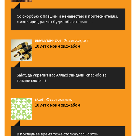
Со скорбью к павшим и ненавестью к притеснителям,
жизнь идет, расчет будет обязательно. ...
ИКРАМУТДИН ХАН
17.04.2025, 00:27
10 лет с моим хиджабом
Salat, да укрепит вас Аллаx! Увидели, спасибо за
теплые слова :-)...
SALAT
11.04.2025, 09:02
10 лет с моим хиджабом
В последнее время тоже столкнулась с этой