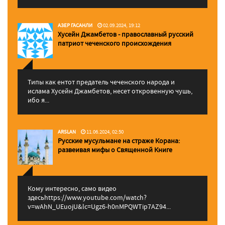
АЗЕР ГАСАНЛИ
02.09.2024, 19:12
Хусейн Джамбетов - православный русский
патриот чеченского происхождения
Типы как ентот предатель чеченского народа и
ислама Хусейн Джамбетов, несет откровенную чушь,
ибо я...
ARSLAN
11.06.2024, 02:50
Русские мусульмане на страже Корана:
pазвеивая мифы о Священной Книге
Кому интересно, само видео
здесьhttps://www.youtube.com/watch?
v=wAhN_UEuojU&lc=Ugz6-h0nMPQWTip7AZ94...