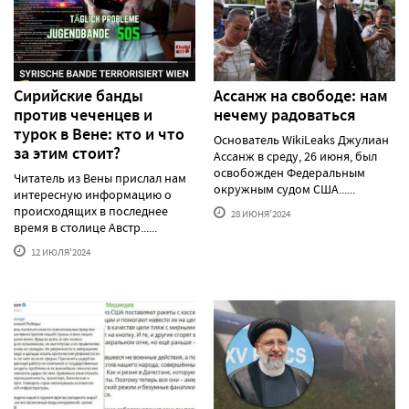
Сирийские банды
Ассанж на свободе: нам
против чеченцев и
нечему радоваться
турок в Вене: кто и что
Основатель WikiLeaks Джулиан
за этим стоит?
Ассанж в среду, 26 июня, был
освобожден Федеральным
Читатель из Вены прислал нам
окружным судом США......
интересную информацию о
происходящих в последнее
28 ИЮНЯ'2024
время в столице Австр......
12 ИЮЛЯ'2024