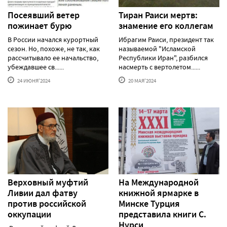
Посеявший ветер
Тиран Раиси мертв:
пожинает бурю
знамение его коллегам
В России начался курортный
Ибрагим Раиси, президент так
сезон. Но, похоже, не так, как
называемой "Исламской
рассчитывало ее начальство,
Республики Иран", разбился
убеждавшее св......
насмерть с вертолетом......
24 ИЮНЯ'2024
20 МАЯ'2024
Верховный муфтий
На Международной
Ливии дал фатву
книжной ярмарке в
против российской
Минске Турция
оккупации
представила книги С.
Нурси