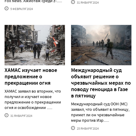
Fox News. Ажиотаж среди z-......
31 ЯНВАРЯ'2024
5 ФЕВРАЛЯ'2024
ХАМАС изучает новое
Международный суд
предложение о
объявит решение о
прекращении огня
чрезвычайных мерах по
поводу геноцида в Газе
ХАМАС заявил во вторник, что
в пятницу
получил и изучает новое
предложение о прекращении
Международный суд ООН (МС)
огня и освобождении ......
заявил, что объявит в пятницу,
примет ли он чрезвычайные
31 ЯНВАРЯ'2024
меры против Изр......
25 ЯНВАРЯ'2024