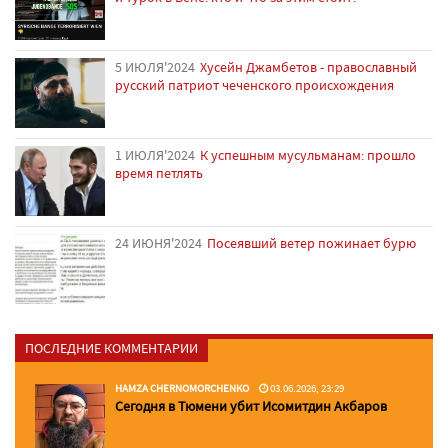
5 ИЮЛЯ'2024
Хусейн Джамбетов - православный
русский патриот чеченского происхождения
1 ИЮЛЯ'2024
К успешным мусульманам: прошло
время петлять
24 ИЮНЯ'2024
Посеявший ветер пожинает бурю
ПОСЛЕДНИЕ КОММЕНТАРИИ
HAMZA CHERNOMORCHENKO
03.06.2026, 23:29
Сегодня в Тюмени убит Исомитдин Акбаров