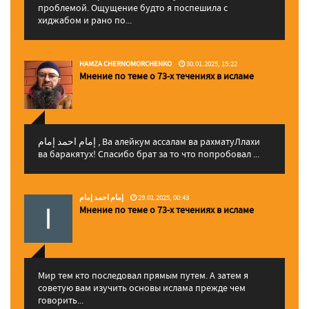
проблемой. Ощущение будто я поспешила с
хиджабом и рано по...
HAMZA CHERNOMORCHENKO
30.01.2025, 15:22
Мнение по теме о 73-х течениях в исламе
إمام احمد إمام , Ва алейкум ассалам ва рахматуЛлахи
ва баракятух! Спасибо брат за то что попробовал ...
إمام احمد إمام
29.01.2025, 00:43
Мнение по теме о 73-х течениях в исламе
Мир тем кто последовал прямым путем. А затем я
советую вам изучить основы ислама прежде чем
говорить...