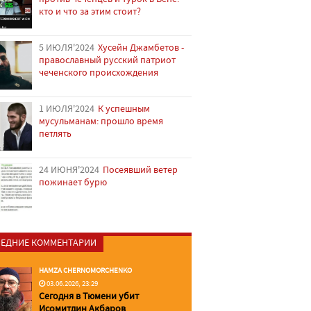
кто и что за этим стоит?
5 ИЮЛЯ'2024
Хусейн Джамбетов -
православный русский патриот
чеченского происхождения
1 ИЮЛЯ'2024
К успешным
мусульманам: прошло время
петлять
24 ИЮНЯ'2024
Посеявший ветер
пожинает бурю
ЕДНИЕ КОММЕНТАРИИ
HAMZA CHERNOMORCHENKO
03.06.2026, 23:29
Сегодня в Тюмени убит
Исомитдин Акбаров