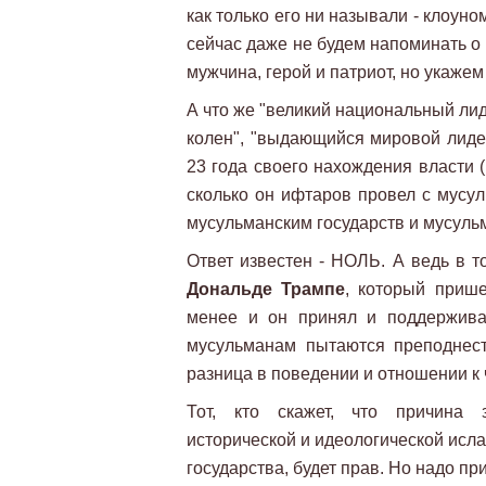
как только его ни называли - клоуно
сейчас даже не будем напоминать о 
мужчина, герой и патриот, но укажем
А что же "великий национальный лиде
колен", "выдающийся мировой лиде
23 года своего нахождения власти 
сколько он ифтаров провел с мусу
мусульманским государств и мусуль
Ответ известен - НОЛЬ. А ведь в 
Дональде Трампе
, который приш
менее и он принял и поддерживал
мусульманам пытаются преподнест
разница в поведении и отношении к
Тот, кто скажет, что причина з
исторической и идеологической исла
государства, будет прав. Но надо при