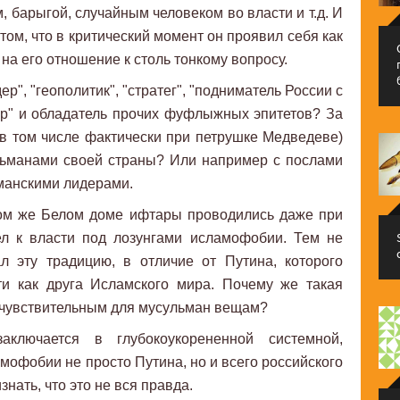
м, барыгой, случайным человеком во власти и т.д. И
том, что в критический момент он проявил себя как
 на его отношение к столь тонкому вопросу.
р", "геополитик", "стратег", "подниматель России с
р" и обладатель прочих фуфлыжных эпитетов? За
(в том числе фактически при петрушке Медведеве)
льманами своей страны? Или например с послами
манскими лидерами.
том же Белом доме ифтары проводились даже при
ел к власти под лозунгами исламофобии. Тем не
 эту традицию, в отличие от Путина, которого
и как друга Исламского мира. Почему же такая
 чувствительным для мусульман вещам?
аключается в глубокоукорененной системной,
мофобии не просто Путина, но и всего российского
знать, что это не вся правда.