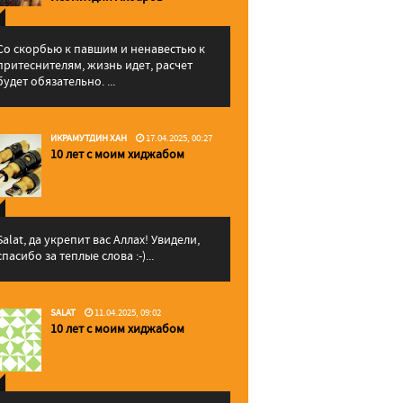
Со скорбью к павшим и ненавестью к
притеснителям, жизнь идет, расчет
будет обязательно. ...
ИКРАМУТДИН ХАН
17.04.2025, 00:27
10 лет с моим хиджабом
Salat, да укрепит вас Аллаx! Увидели,
спасибо за теплые слова :-)...
SALAT
11.04.2025, 09:02
10 лет с моим хиджабом