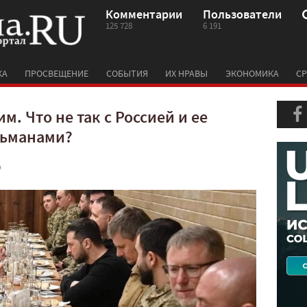
Комментарии
Пользователи
125 728
6 191
КА
ПРОСВЕЩЕНИЕ
СОБЫТИЯ
ИХ НРАВЫ
ЭКОНОМИКА
СР
м. Что не так с Россией и ее
льманами?
0