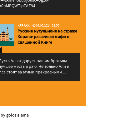
v=wAhN_UEuojU&lc=Ugz6-
h0nMPQWTip7AZ94...
KRR AKK
09.06.2024, 18:56
Русские мусульмане на страже
Корана: pазвеивая мифы о
Священной Книге
Пусть Аллах дарует нашим братьям
лучшее месть в раю. Не только Али и
Иса стоят за этими прекрасными ...
 by golosislama