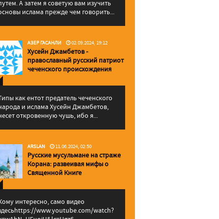
путем. А затем я советую вам изучить
основы ислама прежде чем говорить...
АЗЕР ГАСАНЛИ
02.09.2024, 19:12
Хусейн Джамбетов -
православный русский патриот
чеченского происхождения
Типы как ентот предатель чеченского
народа и ислама Хусейн Джамбетов,
несет откровенную чушь, ибо я...
ARSLAN
11.06.2024, 02:50
Русские мусульмане на страже
Корана: pазвеивая мифы о
Священной Книге
Кому интересно, само видео
здесьhttps://www.youtube.com/watch?