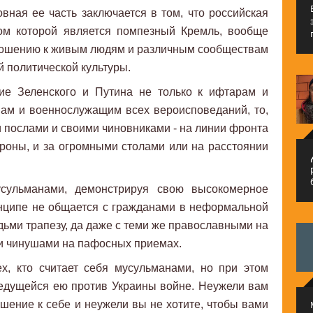
вная ее часть заключается в том, что российская
лом которой является помпезный Кремль, вообще
тношению к живым людям и различным сообществам
й политической культуры.
ие Зеленского и Путина не только к ифтарам и
нам и военнослужащим всех вероисповеданий, то,
и послами и своими чиновниками - на линии фронта
роны, и за огромными столами или на расстоянии
م
.
сульманами, демонстрируя свою высокомерное
инципе не общается с гражданами в неформальной
дьми трапезу, да даже с теми же православными на
ыми чинушами на пафосных приемах.
х, кто считает себя мусульманами, но при этом
едущейся ею против Украины войне. Неужели вам
шение к себе и неужели вы не хотите, чтобы вами