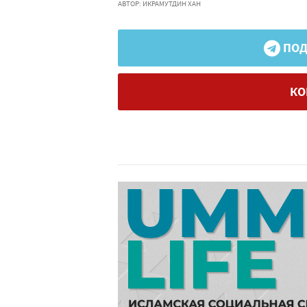
АВТОР: ИКРАМУТДИН ХАН
ПОД
КО