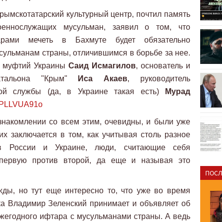
рымскотатарский культурный центр, почтил память
еннослужащих мусульман, заявил о том, что
арами мечеть в Бахмуте будет обязательно
сульманам страны, отличившимся в борьбе за нее.
 муфтий Украины
Саид Исмагилов
, основатель и
батальона "Крым"
Иса Акаев
, руководитель
кой службы (да, в Украине такая есть)
Мурад
RTPLLVUA91o
знакомлении со всем этим, очевидны, и были уже
х заключается в том, как учитывая столь разное
в России и Украине, люди, считающие себя
 первую против второй, да еще и называя это
ПОСЛ
ды, но тут еще интересно то, что уже во время
ка Владимир Зеленский принимает и объявляет об
жегодного ифтара с мусульманами страны. А ведь