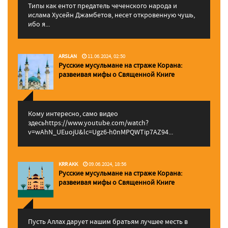
Типы как ентот предатель чеченского народа и
ислама Хусейн Джамбетов, несет откровенную чушь,
ибо я...
ARSLAN
11.06.2024, 02:50
Русские мусульмане на страже Корана:
pазвеивая мифы о Священной Книге
Кому интересно, само видео
здесьhttps://www.youtube.com/watch?
v=wAhN_UEuojU&lc=Ugz6-h0nMPQWTip7AZ94...
KRR AKK
09.06.2024, 18:56
Русские мусульмане на страже Корана:
pазвеивая мифы о Священной Книге
Пусть Аллах дарует нашим братьям лучшее месть в