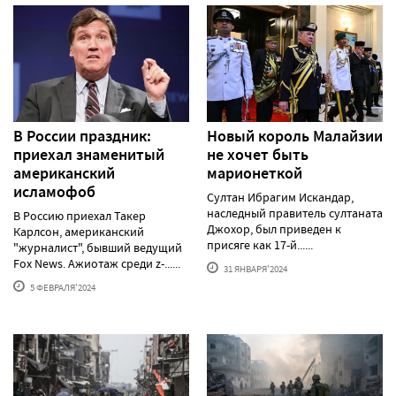
В России праздник:
Новый король Малайзии
приехал знаменитый
не хочет быть
американский
марионеткой
исламофоб
Султан Ибрагим Искандар,
наследный правитель султаната
В Россию приехал Такер
Джохор, был приведен к
Карлсон, американский
присяге как 17-й......
"журналист", бывший ведущий
Fox News. Ажиотаж среди z-......
31 ЯНВАРЯ'2024
5 ФЕВРАЛЯ'2024