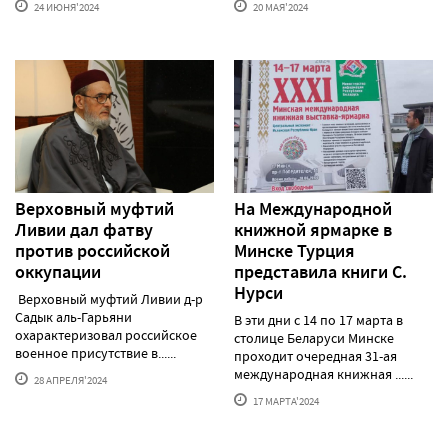
24 ИЮНЯ'2024
20 МАЯ'2024
Верховный муфтий
На Международной
Ливии дал фатву
книжной ярмарке в
против российской
Минске Турция
оккупации
представила книги С.
Нурси
Верховный муфтий Ливии д-р
Садык аль-Гарьяни
В эти дни с 14 по 17 марта в
охарактеризовал российское
столице Беларуси Минске
военное присутствие в......
проходит очередная 31-ая
международная книжная ......
28 АПРЕЛЯ'2024
17 МАРТА'2024