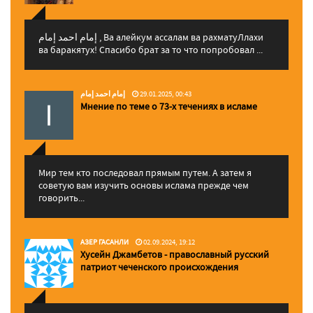
إمام احمد إمام , Ва алейкум ассалам ва рахматуЛлахи
ва баракятух! Спасибо брат за то что попробовал ...
إمام احمد إمام
29.01.2025, 00:43
Мнение по теме о 73-х течениях в исламе
Мир тем кто последовал прямым путем. А затем я
советую вам изучить основы ислама прежде чем
говорить...
АЗЕР ГАСАНЛИ
02.09.2024, 19:12
Хусейн Джамбетов - православный русский
патриот чеченского происхождения