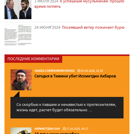
1 ИЮЛЯ'2024
К успешным мусульманам: прошло
время петлять
24 ИЮНЯ'2024
Посеявший ветер пожинает бурю
ПОСЛЕДНИЕ КОММЕНТАРИИ
HAMZA CHERNOMORCHENKO
03.06.2026, 23:29
Сегодня в Тюмени убит Исомитдин Акбаров
Со скорбью к павшим и ненавестью к притеснителям,
жизнь идет, расчет будет обязательно. ...
ИКРАМУТДИН ХАН
17.04.2025, 00:27
10 лет с моим хиджабом