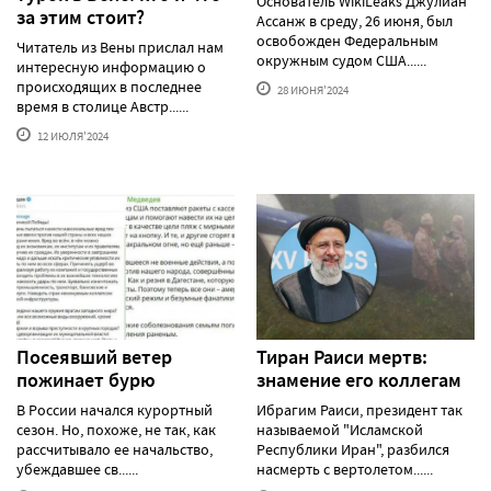
Основатель WikiLeaks Джулиан
за этим стоит?
Ассанж в среду, 26 июня, был
освобожден Федеральным
Читатель из Вены прислал нам
окружным судом США......
интересную информацию о
происходящих в последнее
28 ИЮНЯ'2024
время в столице Австр......
12 ИЮЛЯ'2024
Посеявший ветер
Тиран Раиси мертв:
пожинает бурю
знамение его коллегам
В России начался курортный
Ибрагим Раиси, президент так
сезон. Но, похоже, не так, как
называемой "Исламской
рассчитывало ее начальство,
Республики Иран", разбился
убеждавшее св......
насмерть с вертолетом......