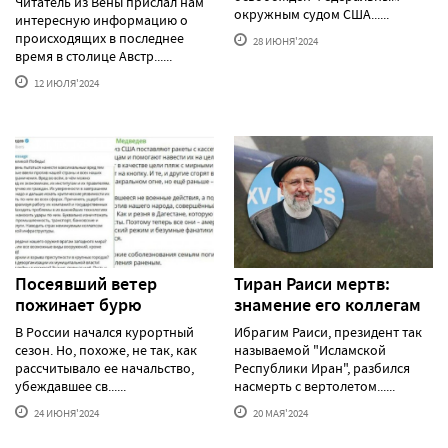
Читатель из Вены прислал нам
окружным судом США......
интересную информацию о
происходящих в последнее
28 ИЮНЯ'2024
время в столице Австр......
12 ИЮЛЯ'2024
Посеявший ветер
Тиран Раиси мертв:
пожинает бурю
знамение его коллегам
В России начался курортный
Ибрагим Раиси, президент так
сезон. Но, похоже, не так, как
называемой "Исламской
рассчитывало ее начальство,
Республики Иран", разбился
убеждавшее св......
насмерть с вертолетом......
24 ИЮНЯ'2024
20 МАЯ'2024