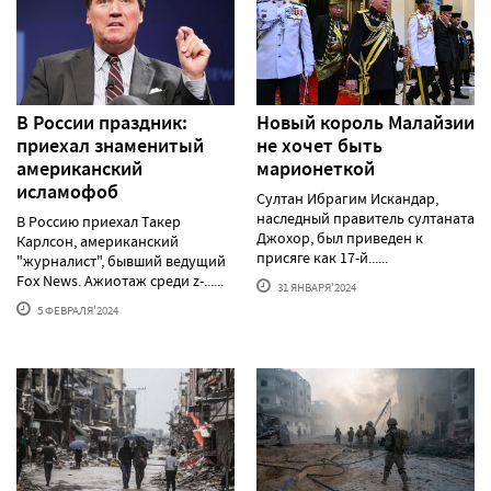
В России праздник:
Новый король Малайзии
приехал знаменитый
не хочет быть
американский
марионеткой
исламофоб
Султан Ибрагим Искандар,
наследный правитель султаната
В Россию приехал Такер
Джохор, был приведен к
Карлсон, американский
присяге как 17-й......
"журналист", бывший ведущий
Fox News. Ажиотаж среди z-......
31 ЯНВАРЯ'2024
5 ФЕВРАЛЯ'2024