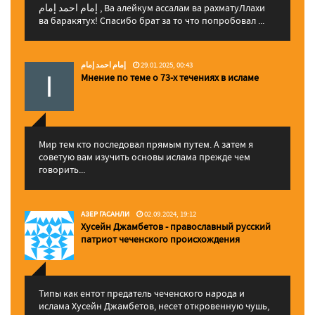
إمام احمد إمام , Ва алейкум ассалам ва рахматуЛлахи
ва баракятух! Спасибо брат за то что попробовал ...
إمام احمد إمام
29.01.2025, 00:43
Мнение по теме о 73-х течениях в исламе
Мир тем кто последовал прямым путем. А затем я
советую вам изучить основы ислама прежде чем
говорить...
АЗЕР ГАСАНЛИ
02.09.2024, 19:12
Хусейн Джамбетов - православный русский
патриот чеченского происхождения
Типы как ентот предатель чеченского народа и
ислама Хусейн Джамбетов, несет откровенную чушь,