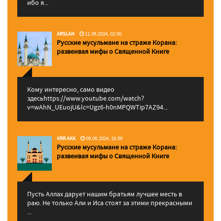
ибо я...
ARSLAN
11.06.2024, 02:50
Русские мусульмане на страже Корана:
pазвеивая мифы о Священной Книге
Кому интересно, само видео
здесьhttps://www.youtube.com/watch?
v=wAhN_UEuojU&lc=Ugz6-h0nMPQWTip7AZ94...
KRR AKK
09.06.2024, 18:56
Русские мусульмане на страже Корана:
pазвеивая мифы о Священной Книге
Пусть Аллах дарует нашим братьям лучшее месть в
раю. Не только Али и Иса стоят за этими прекрасными
...