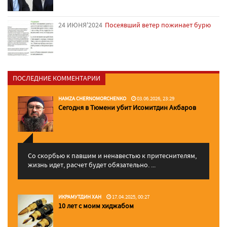
24 ИЮНЯ'2024
Посеявший ветер пожинает бурю
ПОСЛЕДНИЕ КОММЕНТАРИИ
HAMZA CHERNOMORCHENKO
03.06.2026, 23:29
Сегодня в Тюмени убит Исомитдин Акбаров
Со скорбью к павшим и ненавестью к притеснителям,
жизнь идет, расчет будет обязательно. ...
ИКРАМУТДИН ХАН
17.04.2025, 00:27
10 лет с моим хиджабом