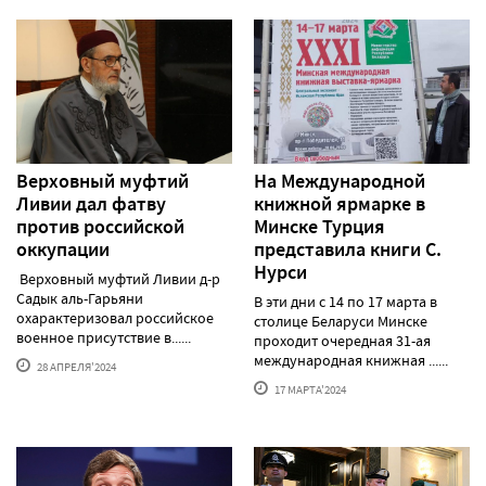
Верховный муфтий
На Международной
Ливии дал фатву
книжной ярмарке в
против российской
Минске Турция
оккупации
представила книги С.
Нурси
Верховный муфтий Ливии д-р
Садык аль-Гарьяни
В эти дни с 14 по 17 марта в
охарактеризовал российское
столице Беларуси Минске
военное присутствие в......
проходит очередная 31-ая
международная книжная ......
28 АПРЕЛЯ'2024
17 МАРТА'2024