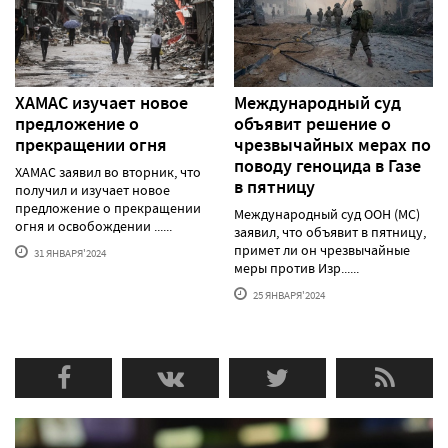
ХАМАС изучает новое
Международный суд
предложение о
объявит решение о
прекращении огня
чрезвычайных мерах по
поводу геноцида в Газе
ХАМАС заявил во вторник, что
в пятницу
получил и изучает новое
предложение о прекращении
Международный суд ООН (МС)
огня и освобождении ......
заявил, что объявит в пятницу,
примет ли он чрезвычайные
31 ЯНВАРЯ'2024
меры против Изр......
25 ЯНВАРЯ'2024