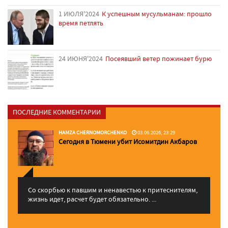
1 ИЮЛЯ'2024
К успешным мусульманам: прошло
время петлять
24 ИЮНЯ'2024
Посеявший ветер пожинает бурю
ПОСЛЕДНИЕ КОММЕНТАРИИ
HAMZA CHERNOMORCHENKO
03.06.2026, 23:29
Сегодня в Тюмени убит Исомитдин Акбаров
Со скорбью к павшим и ненавестью к притеснителям,
жизнь идет, расчет будет обязательно. ...