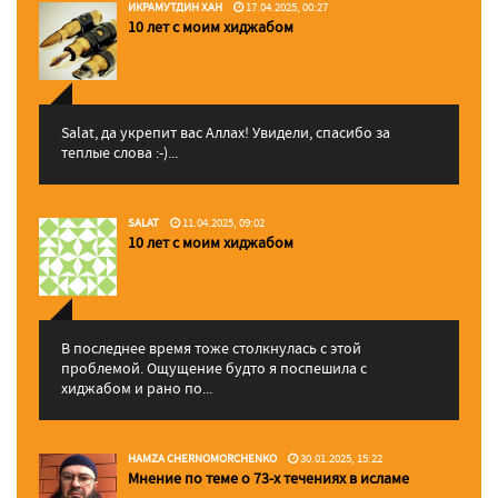
ИКРАМУТДИН ХАН
17.04.2025, 00:27
10 лет с моим хиджабом
Salat, да укрепит вас Аллаx! Увидели, спасибо за
теплые слова :-)...
SALAT
11.04.2025, 09:02
10 лет с моим хиджабом
В последнее время тоже столкнулась с этой
проблемой. Ощущение будто я поспешила с
хиджабом и рано по...
HAMZA CHERNOMORCHENKO
30.01.2025, 15:22
Мнение по теме о 73-х течениях в исламе