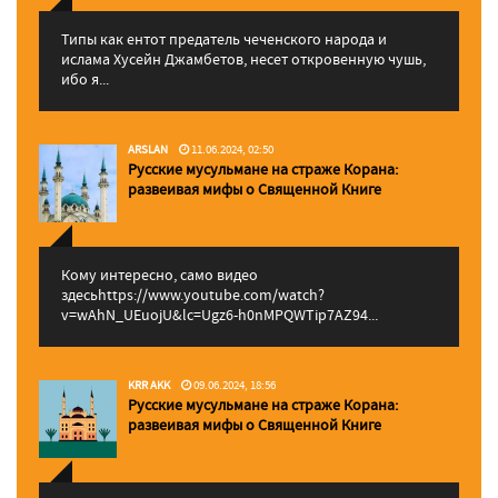
Типы как ентот предатель чеченского народа и
ислама Хусейн Джамбетов, несет откровенную чушь,
ибо я...
ARSLAN
11.06.2024, 02:50
Русские мусульмане на страже Корана:
pазвеивая мифы о Священной Книге
Кому интересно, само видео
здесьhttps://www.youtube.com/watch?
v=wAhN_UEuojU&lc=Ugz6-h0nMPQWTip7AZ94...
KRR AKK
09.06.2024, 18:56
Русские мусульмане на страже Корана:
pазвеивая мифы о Священной Книге