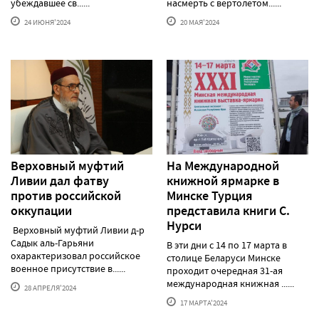
убеждавшее св......
насмерть с вертолетом......
24 ИЮНЯ'2024
20 МАЯ'2024
Верховный муфтий
На Международной
Ливии дал фатву
книжной ярмарке в
против российской
Минске Турция
оккупации
представила книги С.
Нурси
Верховный муфтий Ливии д-р
Садык аль-Гарьяни
В эти дни с 14 по 17 марта в
охарактеризовал российское
столице Беларуси Минске
военное присутствие в......
проходит очередная 31-ая
международная книжная ......
28 АПРЕЛЯ'2024
17 МАРТА'2024