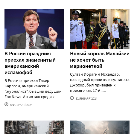
В России праздник:
Новый король Малайзии
приехал знаменитый
не хочет быть
американский
марионеткой
исламофоб
Султан Ибрагим Искандар,
наследный правитель султаната
В Россию приехал Такер
Джохор, был приведен к
Карлсон, американский
присяге как 17-й......
"журналист", бывший ведущий
Fox News. Ажиотаж среди z-......
31 ЯНВАРЯ'2024
5 ФЕВРАЛЯ'2024