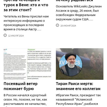
турок в Вене: кто и что
Основатель WikiLeaks Джулиан
за этим стоит?
Ассанж в среду, 26 июня, был
освобожден Федеральным
Читатель из Вены прислал нам
окружным судом США......
интересную информацию о
происходящих в последнее
28 ИЮНЯ'2024
время в столице Австр......
12 ИЮЛЯ'2024
Посеявший ветер
Тиран Раиси мертв:
пожинает бурю
знамение его коллегам
В России начался курортный
Ибрагим Раиси, президент так
сезон. Но, похоже, не так, как
называемой "Исламской
рассчитывало ее начальство,
Республики Иран", разбился