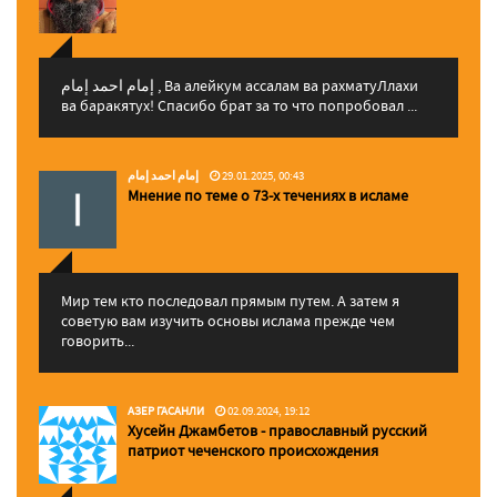
إمام احمد إمام , Ва алейкум ассалам ва рахматуЛлахи
ва баракятух! Спасибо брат за то что попробовал ...
إمام احمد إمام
29.01.2025, 00:43
Мнение по теме о 73-х течениях в исламе
Мир тем кто последовал прямым путем. А затем я
советую вам изучить основы ислама прежде чем
говорить...
АЗЕР ГАСАНЛИ
02.09.2024, 19:12
Хусейн Джамбетов - православный русский
патриот чеченского происхождения