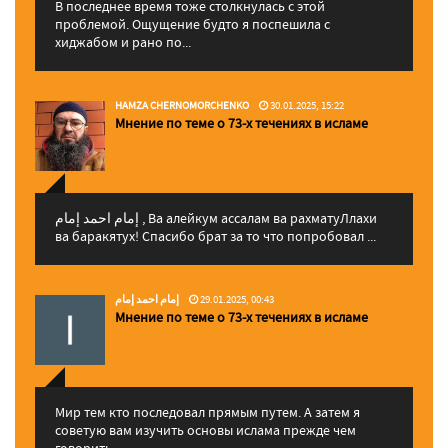
В последнее время тоже столкнулась с этой
проблемой. Ощущение будто я поспешила с
хиджабом и рано по...
HAMZA CHERNOMORCHENKO
30.01.2025, 15:22
Мнение по теме о 73-х течениях в исламе
إمام احمد إمام , Ва алейкум ассалам ва рахматуЛлахи
ва баракятух! Спасибо брат за то что попробовал ...
إمام احمد إمام
29.01.2025, 00:43
Мнение по теме о 73-х течениях в исламе
Мир тем кто последовал прямым путем. А затем я
советую вам изучить основы ислама прежде чем