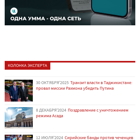
КОЛОНКА ЭКСПЕРТА
30 ОКТЯБРЯ'2025
Транзит власти в Таджикистане:
провал миссии Рахмона убедить Путина
8 ДЕКАБРЯ'2024
Поздравление с уничтожением
режима Асада
12 ИЮЛЯ'2024
Сирийские банды против чеченцев