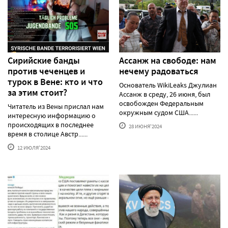
Сирийские банды
Ассанж на свободе: нам
против чеченцев и
нечему радоваться
турок в Вене: кто и что
Основатель WikiLeaks Джулиан
за этим стоит?
Ассанж в среду, 26 июня, был
освобожден Федеральным
Читатель из Вены прислал нам
окружным судом США......
интересную информацию о
происходящих в последнее
28 ИЮНЯ'2024
время в столице Австр......
12 ИЮЛЯ'2024