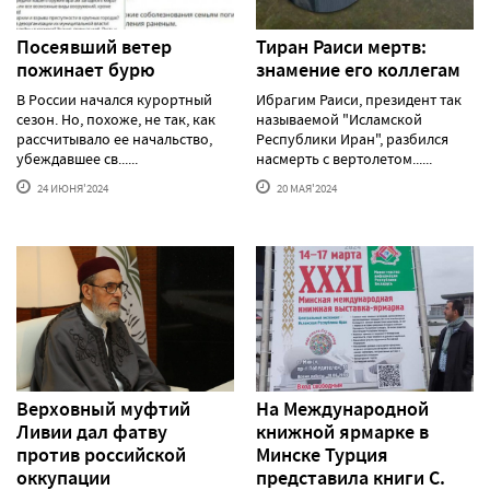
Посеявший ветер
Тиран Раиси мертв:
пожинает бурю
знамение его коллегам
В России начался курортный
Ибрагим Раиси, президент так
сезон. Но, похоже, не так, как
называемой "Исламской
рассчитывало ее начальство,
Республики Иран", разбился
убеждавшее св......
насмерть с вертолетом......
24 ИЮНЯ'2024
20 МАЯ'2024
Верховный муфтий
На Международной
Ливии дал фатву
книжной ярмарке в
против российской
Минске Турция
оккупации
представила книги С.