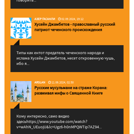
говорить...
АЗЕР ГАСАНЛИ
02.09.2024, 19:12
Хусейн Джамбетов - православный русский
патриот чеченского происхождения
Типы как ентот предатель чеченского народа и
ислама Хусейн Джамбетов, несет откровенную чушь,
ибо я...
ARSLAN
11.06.2024, 02:50
Русские мусульмане на страже Корана:
pазвеивая мифы о Священной Книге
Кому интересно, само видео
здесьhttps://www.youtube.com/watch?
v=wAhN_UEuojU&lc=Ugz6-h0nMPQWTip7AZ94...