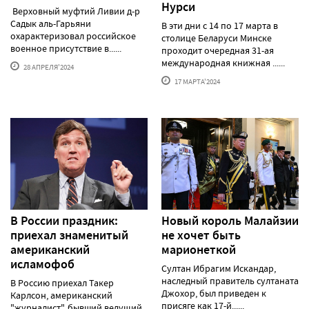
Нурси
Верховный муфтий Ливии д-р
Садык аль-Гарьяни
В эти дни с 14 по 17 марта в
охарактеризовал российское
столице Беларуси Минске
военное присутствие в......
проходит очередная 31-ая
международная книжная ......
28 АПРЕЛЯ'2024
17 МАРТА'2024
В России праздник:
Новый король Малайзии
приехал знаменитый
не хочет быть
американский
марионеткой
исламофоб
Султан Ибрагим Искандар,
наследный правитель султаната
В Россию приехал Такер
Джохор, был приведен к
Карлсон, американский
присяге как 17-й......
"журналист", бывший ведущий