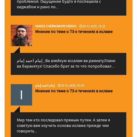
проблемой. Ощущение будто я поспешила с
хиджабом и рано по...
HAMZA CHERNOMORCHENKO
30.01.2025, 15:22
Мнение по теме о 73-х течениях в исламе
إمام احمد إمام , Ва алейкум ассалам ва рахматуЛлахи
ва баракятух! Спасибо брат за то что попробовал ...
إمام احمد إمام
29.01.2025, 00:43
Мнение по теме о 73-х течениях в исламе
Мир тем кто последовал прямым путем. А затем я
советую вам изучить основы ислама прежде чем
говорить...