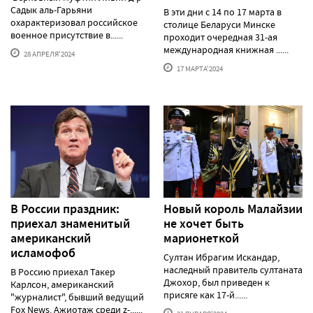
Садык аль-Гарьяни
В эти дни с 14 по 17 марта в
охарактеризовал российское
столице Беларуси Минске
военное присутствие в......
проходит очередная 31-ая
международная книжная ......
28 АПРЕЛЯ'2024
17 МАРТА'2024
В России праздник:
Новый король Малайзии
приехал знаменитый
не хочет быть
американский
марионеткой
исламофоб
Султан Ибрагим Искандар,
наследный правитель султаната
В Россию приехал Такер
Джохор, был приведен к
Карлсон, американский
присяге как 17-й......
"журналист", бывший ведущий
Fox News. Ажиотаж среди z-......