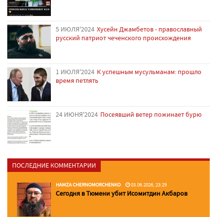
5 ИЮЛЯ'2024
Хусейн Джамбетов - православный
русский патриот чеченского происхождения
1 ИЮЛЯ'2024
К успешным мусульманам: прошло
время петлять
24 ИЮНЯ'2024
Посеявший ветер пожинает бурю
ПОСЛЕДНИЕ КОММЕНТАРИИ
HAMZA CHERNOMORCHENKO
03.06.2026, 23:29
Сегодня в Тюмени убит Исомитдин Акбаров