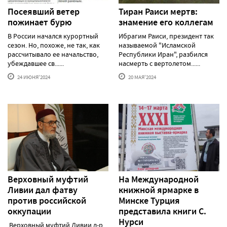
Посеявший ветер
Тиран Раиси мертв:
пожинает бурю
знамение его коллегам
В России начался курортный
Ибрагим Раиси, президент так
сезон. Но, похоже, не так, как
называемой "Исламской
рассчитывало ее начальство,
Республики Иран", разбился
убеждавшее св......
насмерть с вертолетом......
24 ИЮНЯ'2024
20 МАЯ'2024
Верховный муфтий
На Международной
Ливии дал фатву
книжной ярмарке в
против российской
Минске Турция
оккупации
представила книги С.
Нурси
Верховный муфтий Ливии д-р