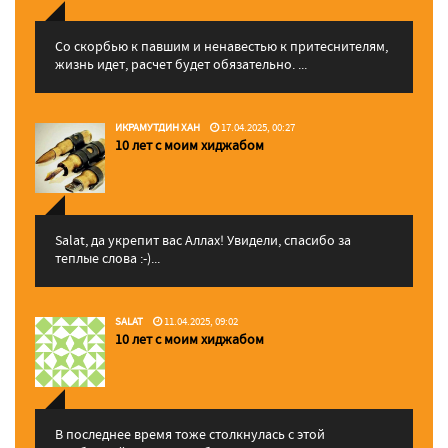
Со скорбью к павшим и ненавестью к притеснителям,
жизнь идет, расчет будет обязательно. ...
ИКРАМУТДИН ХАН
17.04.2025, 00:27
10 лет с моим хиджабом
Salat, да укрепит вас Аллаx! Увидели, спасибо за
теплые слова :-)...
SALAT
11.04.2025, 09:02
10 лет с моим хиджабом
В последнее время тоже столкнулась с этой