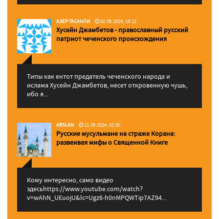
АЗЕР ГАСАНЛИ
02.09.2024, 19:12
Хусейн Джамбетов - православный русский
патриот чеченского происхождения
Типы как ентот предатель чеченского народа и
ислама Хусейн Джамбетов, несет откровенную чушь,
ибо я...
ARSLAN
11.06.2024, 02:50
Русские мусульмане на страже Корана:
pазвеивая мифы о Священной Книге
Кому интересно, само видео
здесьhttps://www.youtube.com/watch?
v=wAhN_UEuojU&lc=Ugz6-h0nMPQWTip7AZ94...