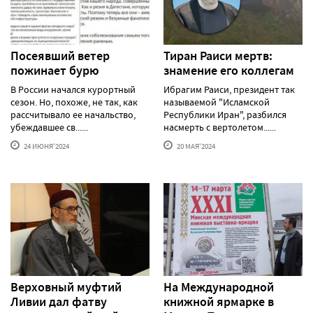
Посеявший ветер
Тиран Раиси мертв:
пожинает бурю
знамение его коллегам
В России начался курортный
Ибрагим Раиси, президент так
сезон. Но, похоже, не так, как
называемой "Исламской
рассчитывало ее начальство,
Республики Иран", разбился
убеждавшее св......
насмерть с вертолетом......
24 ИЮНЯ'2024
20 МАЯ'2024
Верховный муфтий
На Международной
Ливии дал фатву
книжной ярмарке в