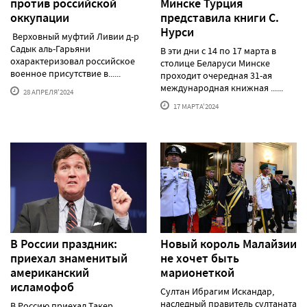
против российской
Минске Турция
оккупации
представила книги С.
Нурси
Верховный муфтий Ливии д-р
Садык аль-Гарьяни
В эти дни с 14 по 17 марта в
охарактеризовал российское
столице Беларуси Минске
военное присутствие в......
проходит очередная 31-ая
международная книжная ......
28 АПРЕЛЯ'2024
17 МАРТА'2024
В России праздник:
Новый король Малайзии
приехал знаменитый
не хочет быть
американский
марионеткой
исламофоб
Султан Ибрагим Искандар,
наследный правитель султаната
В Россию приехал Такер