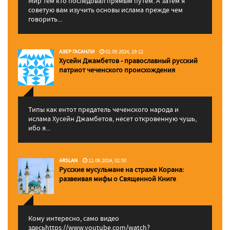
Мир тем кто последовал прямым путем. А затем я
советую вам изучить основы ислама прежде чем
говорить...
АЗЕР ГАСАНЛИ
02.09.2024, 19:12
Хусейн Джамбетов - православный русский
патриот чеченского происхождения
Типы как ентот предатель чеченского народа и
ислама Хусейн Джамбетов, несет откровенную чушь,
ибо я...
ARSLAN
11.06.2024, 02:50
Русские мусульмане на страже Корана:
pазвеивая мифы о Священной Книге
Кому интересно, само видео
здесьhttps://www.youtube.com/watch?