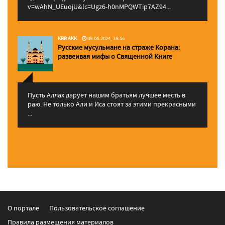
v=wAhN_UEuojU&lc=Ugz6-h0nMPQWTip7AZ94...
KRR AKK
09.06.2024, 18:56
Русские мусульмане на страже Корана:
pазвеивая мифы о Священной Книге
Пусть Аллах дарует нашим братьям лучшее месть в
раю. Не только Али и Иса стоят за этими прекрасными
...
О портале
Пользовательское соглашение
Правила размещения материалов