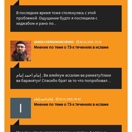
В последнее время тоже столкнулась с этой
проблемой. Ощущение будто я поспешила с
хиджабом и рано по...
HAMZA CHERNOMORCHENKO
30.01.2025, 15:22
Мнение по теме о 73-х течениях в исламе
إمام احمد إمام , Ва алейкум ассалам ва рахматуЛлахи
ва баракятух! Спасибо брат за то что попробовал ...
إمام احمد إمام
29.01.2025, 00:43
Мнение по теме о 73-х течениях в исламе