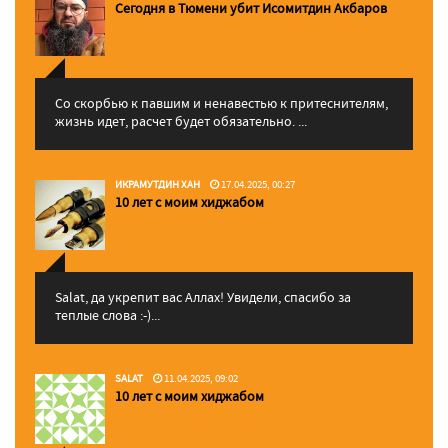
Сегодня в Тюмени убит Исомитдин Акбаров
Со скорбью к павшим и ненавестью к притеснителям,
жизнь идет, расчет будет обязательно. ...
ИКРАМУТДИН ХАН
17.04.2025, 00:27
10 лет с моим хиджабом
Salat, да укрепит вас Аллаx! Увидели, спасибо за
теплые слова :-)...
SALAT
11.04.2025, 09:02
10 лет с моим хиджабом