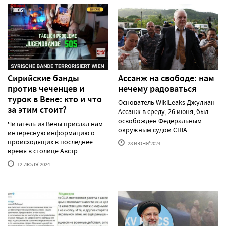
Сирийские банды
Ассанж на свободе: нам
против чеченцев и
нечему радоваться
турок в Вене: кто и что
Основатель WikiLeaks Джулиан
за этим стоит?
Ассанж в среду, 26 июня, был
освобожден Федеральным
Читатель из Вены прислал нам
окружным судом США......
интересную информацию о
происходящих в последнее
28 ИЮНЯ'2024
время в столице Австр......
12 ИЮЛЯ'2024