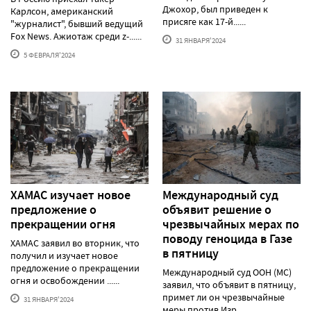
Джохор, был приведен к
Карлсон, американский
присяге как 17-й......
"журналист", бывший ведущий
Fox News. Ажиотаж среди z-......
31 ЯНВАРЯ'2024
5 ФЕВРАЛЯ'2024
ХАМАС изучает новое
Международный суд
предложение о
объявит решение о
прекращении огня
чрезвычайных мерах по
поводу геноцида в Газе
ХАМАС заявил во вторник, что
в пятницу
получил и изучает новое
предложение о прекращении
Международный суд ООН (МС)
огня и освобождении ......
заявил, что объявит в пятницу,
примет ли он чрезвычайные
31 ЯНВАРЯ'2024
меры против Изр......