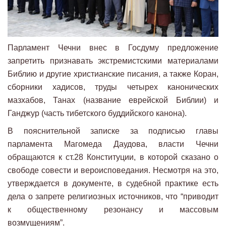
Парламент Чечни внес в Госдуму предложение
запретить признавать экстремистскими материалами
Библию и другие христианские писания, а также Коран,
сборники хадисов, труды четырех канонических
мазхабов, Танах (название еврейской Библии) и
Ганджур (часть тибетского буддийского канона).
В пояснительной записке за подписью главы
парламента Магомеда Даудова, власти Чечни
обращаются к ст.28 Конституции, в которой сказано о
свободе совести и вероисповедания. Несмотря на это,
утверждается в документе, в судебной практике есть
дела о запрете религиозных источников, что “приводит
к общественному резонансу и массовым
возмущениям”.