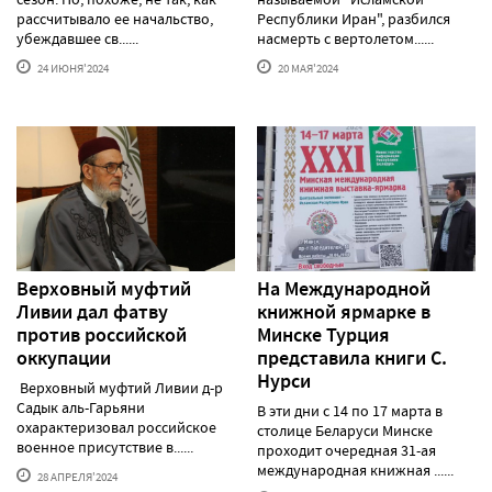
рассчитывало ее начальство,
Республики Иран", разбился
убеждавшее св......
насмерть с вертолетом......
24 ИЮНЯ'2024
20 МАЯ'2024
Верховный муфтий
На Международной
Ливии дал фатву
книжной ярмарке в
против российской
Минске Турция
оккупации
представила книги С.
Нурси
Верховный муфтий Ливии д-р
Садык аль-Гарьяни
В эти дни с 14 по 17 марта в
охарактеризовал российское
столице Беларуси Минске
военное присутствие в......
проходит очередная 31-ая
международная книжная ......
28 АПРЕЛЯ'2024