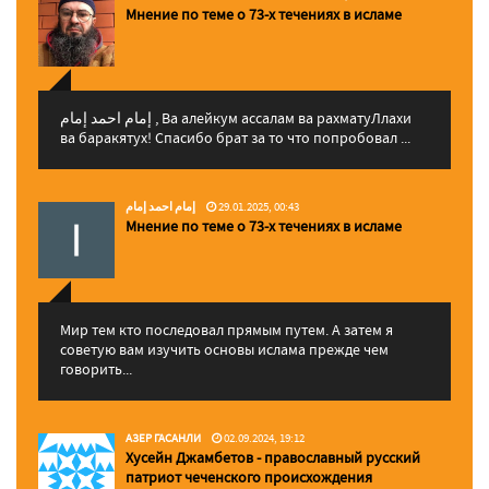
Мнение по теме о 73-х течениях в исламе
إمام احمد إمام , Ва алейкум ассалам ва рахматуЛлахи
ва баракятух! Спасибо брат за то что попробовал ...
إمام احمد إمام
29.01.2025, 00:43
Мнение по теме о 73-х течениях в исламе
Мир тем кто последовал прямым путем. А затем я
советую вам изучить основы ислама прежде чем
говорить...
АЗЕР ГАСАНЛИ
02.09.2024, 19:12
Хусейн Джамбетов - православный русский
патриот чеченского происхождения