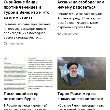
Сирийские банды
Ассанж на свободе: нам
против чеченцев и
нечему радоваться
турок в Вене: кто и что
Основатель WikiLeaks Джулиан
за этим стоит?
Ассанж в среду, 26 июня, был
освобожден Федеральным
Читатель из Вены прислал нам
окружным судом США......
интересную информацию о
происходящих в последнее
28 ИЮНЯ'2024
время в столице Австр......
12 ИЮЛЯ'2024
Посеявший ветер
Тиран Раиси мертв:
пожинает бурю
знамение его коллегам
В России начался курортный
Ибрагим Раиси, президент так
сезон. Но, похоже, не так, как
называемой "Исламской