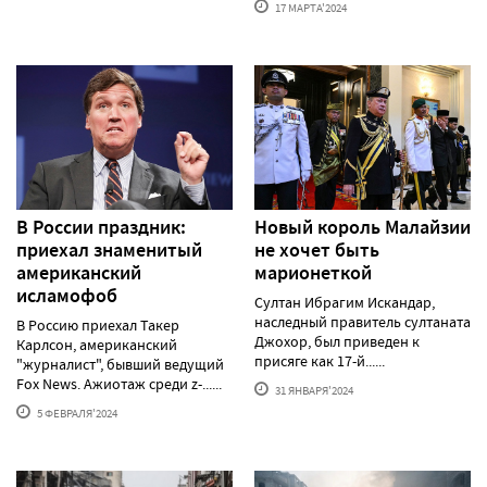
17 МАРТА'2024
В России праздник:
Новый король Малайзии
приехал знаменитый
не хочет быть
американский
марионеткой
исламофоб
Султан Ибрагим Искандар,
наследный правитель султаната
В Россию приехал Такер
Джохор, был приведен к
Карлсон, американский
присяге как 17-й......
"журналист", бывший ведущий
Fox News. Ажиотаж среди z-......
31 ЯНВАРЯ'2024
5 ФЕВРАЛЯ'2024