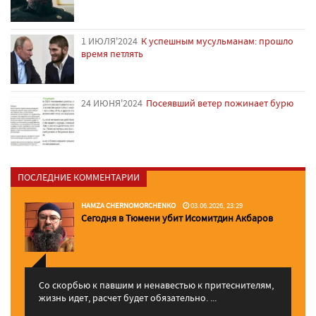
1 ИЮЛЯ'2024
К успешным мусульманам: прошло
время петлять
24 ИЮНЯ'2024
Посеявший ветер пожинает бурю
ПОСЛЕДНИЕ КОММЕНТАРИИ
HAMZA CHERNOMORCHENKO
03.06.2026, 23:29
Сегодня в Тюмени убит Исомитдин Акбаров
Со скорбью к павшим и ненавестью к притеснителям,
жизнь идет, расчет будет обязательно. ...