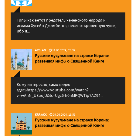
Типы как ентот предатель чеченского народа и
ислама Хусейн Джамбетов, несет откровенную чушь,
ибо я...
ARSLAN
11.06.2024, 02:50
Русские мусульмане на страже Корана:
pазвеивая мифы о Священной Книге
Кому интересно, само видео
здесьhttps://www.youtube.com/watch?
v=wAhN_UEuojU&lc=Ugz6-h0nMPQWTip7AZ94...
KRR AKK
09.06.2024, 18:56
Русские мусульмане на страже Корана:
pазвеивая мифы о Священной Книге