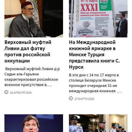
Верховный муфтий
На Международной
Ливии дал фатву
книжной ярмарке в
против российской
Минске Турция
оккупации
представила книги С.
Нурси
Верховный муфтий Ливии д-р
Садык аль-Гарьяни
В эти дни с 14 по 17 марта в
охарактеризовал российское
столице Беларуси Минске
военное присутствие в......
проходит очередная 31-ая
международная книжная ......
28 АПРЕЛЯ'2024
17 МАРТА'2024