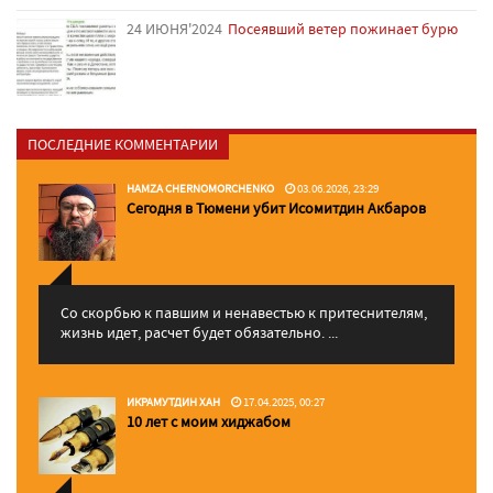
24 ИЮНЯ'2024
Посеявший ветер пожинает бурю
ПОСЛЕДНИЕ КОММЕНТАРИИ
HAMZA CHERNOMORCHENKO
03.06.2026, 23:29
Сегодня в Тюмени убит Исомитдин Акбаров
Со скорбью к павшим и ненавестью к притеснителям,
жизнь идет, расчет будет обязательно. ...
ИКРАМУТДИН ХАН
17.04.2025, 00:27
10 лет с моим хиджабом