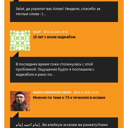
Salat, да укрепит вас Аллаx! Увидели, спасибо за
теплые слова :-)...
SALAT
11.04.2025, 09:02
10 лет с моим хиджабом
В последнее время тоже столкнулась с этой
проблемой. Ощущение будто я поспешила с
хиджабом и рано по...
HAMZA CHERNOMORCHENKO
30.01.2025, 15:22
Мнение по теме о 73-х течениях в исламе
إمام احمد إمام , Ва алейкум ассалам ва рахматуЛлахи