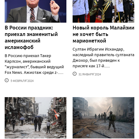
В России праздник:
Новый король Малайзии
приехал знаменитый
не хочет быть
американский
марионеткой
исламофоб
Султан Ибрагим Искандар,
наследный правитель султаната
В Россию приехал Такер
Джохор, был приведен к
Карлсон, американский
присяге как 17-й......
"журналист", бывший ведущий
Fox News. Ажиотаж среди z-......
31 ЯНВАРЯ'2024
5 ФЕВРАЛЯ'2024