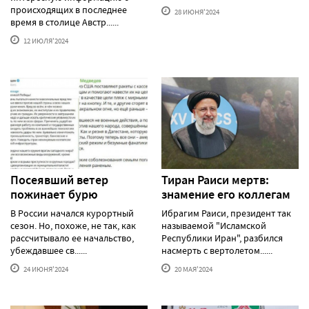
происходящих в последнее
28 ИЮНЯ'2024
время в столице Австр......
12 ИЮЛЯ'2024
Посеявший ветер
Тиран Раиси мертв:
пожинает бурю
знамение его коллегам
В России начался курортный
Ибрагим Раиси, президент так
сезон. Но, похоже, не так, как
называемой "Исламской
рассчитывало ее начальство,
Республики Иран", разбился
убеждавшее св......
насмерть с вертолетом......
24 ИЮНЯ'2024
20 МАЯ'2024