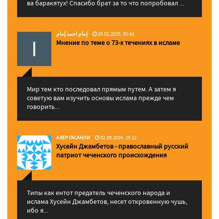
ва баракятух! Спасибо брат за то что попробовал ...
إمام احمد إمام
29.01.2025, 00:43
Мнение по теме о 73-х течениях в исламе
Мир тем кто последовал прямым путем. А затем я
советую вам изучить основы ислама прежде чем
говорить...
АЗЕР ГАСАНЛИ
02.09.2024, 19:12
Хусейн Джамбетов - православный русский
патриот чеченского происхождения
Типы как ентот предатель чеченского народа и
ислама Хусейн Джамбетов, несет откровенную чушь,
ибо я...