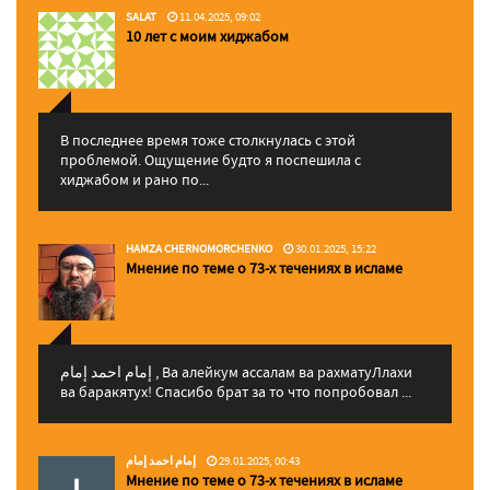
SALAT
11.04.2025, 09:02
10 лет с моим хиджабом
В последнее время тоже столкнулась с этой
проблемой. Ощущение будто я поспешила с
хиджабом и рано по...
HAMZA CHERNOMORCHENKO
30.01.2025, 15:22
Мнение по теме о 73-х течениях в исламе
إمام احمد إمام , Ва алейкум ассалам ва рахматуЛлахи
ва баракятух! Спасибо брат за то что попробовал ...
إمام احمد إمام
29.01.2025, 00:43
Мнение по теме о 73-х течениях в исламе