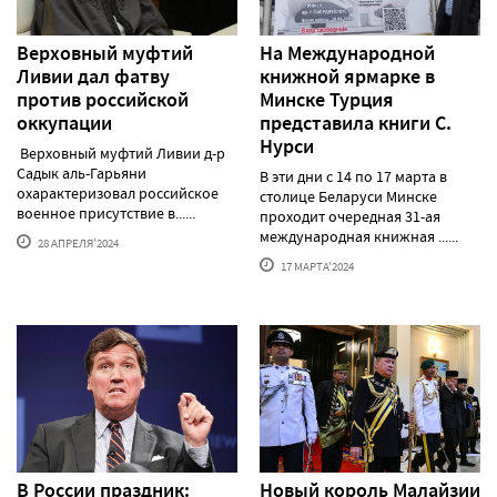
Верховный муфтий
На Международной
Ливии дал фатву
книжной ярмарке в
против российской
Минске Турция
оккупации
представила книги С.
Нурси
Верховный муфтий Ливии д-р
Садык аль-Гарьяни
В эти дни с 14 по 17 марта в
охарактеризовал российское
столице Беларуси Минске
военное присутствие в......
проходит очередная 31-ая
международная книжная ......
28 АПРЕЛЯ'2024
17 МАРТА'2024
В России праздник:
Новый король Малайзии