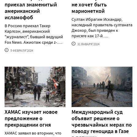
приехал знаменитый
не хочет быть
американский
марионеткой
исламофоб
Султан Ибрагим Искандар,
наследный правитель султаната
В Россию приехал Такер
Джохор, был приведен к
Карлсон, американский
присяге как 17-й......
"журналист", бывший ведущий
Fox News. Ажиотаж среди z-......
31 ЯНВАРЯ'2024
5 ФЕВРАЛЯ'2024
ХАМАС изучает новое
Международный суд
предложение о
объявит решение о
прекращении огня
чрезвычайных мерах по
поводу геноцида в Газе
ХАМАС заявил во вторник, что