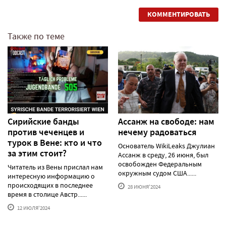
КОММЕНТИРОВАТЬ
Также по теме
Сирийские банды
Ассанж на свободе: нам
против чеченцев и
нечему радоваться
турок в Вене: кто и что
Основатель WikiLeaks Джулиан
за этим стоит?
Ассанж в среду, 26 июня, был
освобожден Федеральным
Читатель из Вены прислал нам
окружным судом США......
интересную информацию о
происходящих в последнее
28 ИЮНЯ'2024
время в столице Австр......
12 ИЮЛЯ'2024