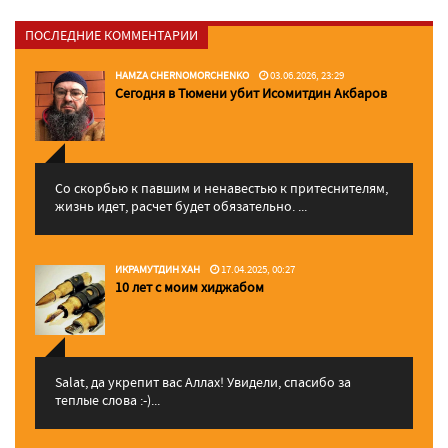
ПОСЛЕДНИЕ КОММЕНТАРИИ
HAMZA CHERNOMORCHENKO
03.06.2026, 23:29
Сегодня в Тюмени убит Исомитдин Акбаров
Со скорбью к павшим и ненавестью к притеснителям,
жизнь идет, расчет будет обязательно. ...
ИКРАМУТДИН ХАН
17.04.2025, 00:27
10 лет с моим хиджабом
Salat, да укрепит вас Аллаx! Увидели, спасибо за
теплые слова :-)...