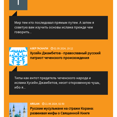
Мир тем кто последовал прямым путем. А затем я
советую вам изучить основы ислама прежде чем
говорить...
АЗЕР ГАСАНЛИ
02.09.2024, 19:12
Хусейн Джамбетов - православный русский
патриот чеченского происхождения
Типы как ентот предатель чеченского народа и
ислама Хусейн Джамбетов, несет откровенную чушь,
ибо я...
ARSLAN
11.06.2024, 02:50
Русские мусульмане на страже Корана:
pазвеивая мифы о Священной Книге