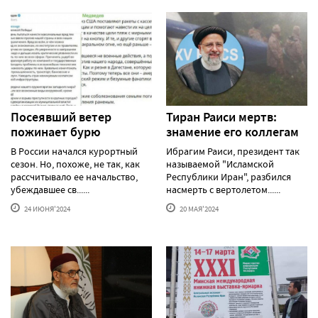
Посеявший ветер
Тиран Раиси мертв:
пожинает бурю
знамение его коллегам
В России начался курортный
Ибрагим Раиси, президент так
сезон. Но, похоже, не так, как
называемой "Исламской
рассчитывало ее начальство,
Республики Иран", разбился
убеждавшее св......
насмерть с вертолетом......
24 ИЮНЯ'2024
20 МАЯ'2024