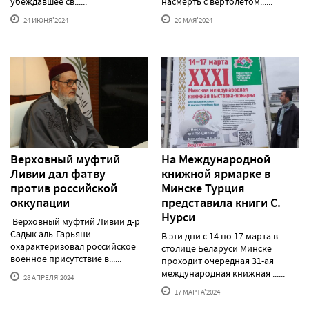
убеждавшее св......
насмерть с вертолетом......
24 ИЮНЯ'2024
20 МАЯ'2024
Верховный муфтий
На Международной
Ливии дал фатву
книжной ярмарке в
против российской
Минске Турция
оккупации
представила книги С.
Нурси
Верховный муфтий Ливии д-р
Садык аль-Гарьяни
В эти дни с 14 по 17 марта в
охарактеризовал российское
столице Беларуси Минске
военное присутствие в......
проходит очередная 31-ая
международная книжная ......
28 АПРЕЛЯ'2024
17 МАРТА'2024