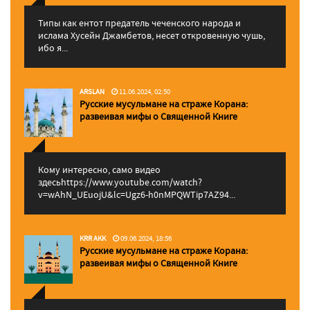
Типы как ентот предатель чеченского народа и
ислама Хусейн Джамбетов, несет откровенную чушь,
ибо я...
ARSLAN
11.06.2024, 02:50
Русские мусульмане на страже Корана:
pазвеивая мифы о Священной Книге
Кому интересно, само видео
здесьhttps://www.youtube.com/watch?
v=wAhN_UEuojU&lc=Ugz6-h0nMPQWTip7AZ94...
KRR AKK
09.06.2024, 18:56
Русские мусульмане на страже Корана:
pазвеивая мифы о Священной Книге