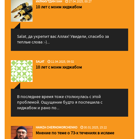
ИКРАМУТДИН ХАН
17.04.2025, 00:27
10 лет с моим хиджабом
Salat, да укрепит вас Аллаx! Увидели, спасибо за
теплые слова :-)...
SALAT
11.04.2025, 09:02
10 лет с моим хиджабом
В последнее время тоже столкнулась с этой
проблемой. Ощущение будто я поспешила с
хиджабом и рано по...
HAMZA CHERNOMORCHENKO
30.01.2025, 15:22
Мнение по теме о 73-х течениях в исламе