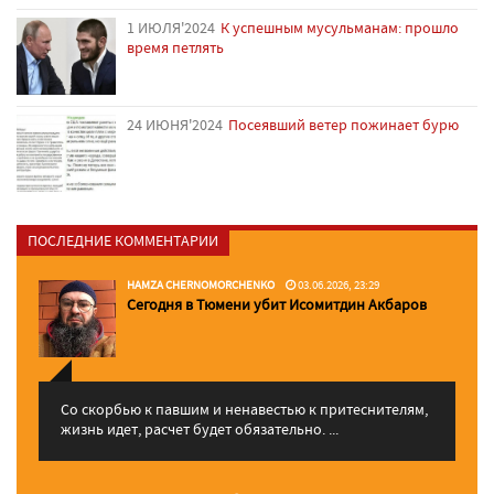
1 ИЮЛЯ'2024
К успешным мусульманам: прошло
время петлять
24 ИЮНЯ'2024
Посеявший ветер пожинает бурю
ПОСЛЕДНИЕ КОММЕНТАРИИ
HAMZA CHERNOMORCHENKO
03.06.2026, 23:29
Сегодня в Тюмени убит Исомитдин Акбаров
Со скорбью к павшим и ненавестью к притеснителям,
жизнь идет, расчет будет обязательно. ...