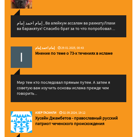
إمام احمد إمام , Ва алейкум ассалам ва рахматуЛлахи
ва баракятух! Спасибо брат за то что попробовал ...
إمام احمد إمام
29.01.2025, 00:43
Мнение по теме о 73-х течениях в исламе
Мир тем кто последовал прямым путем. А затем я
советую вам изучить основы ислама прежде чем
говорить...
АЗЕР ГАСАНЛИ
02.09.2024, 19:12
Хусейн Джамбетов - православный русский
патриот чеченского происхождения