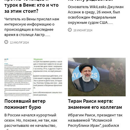
турок в Вене: кто и что
Основатель WikiLeaks Джулиан
за этим стоит?
Ассанж в среду, 26 июня, был
освобожден Федеральным
Читатель из Вены прислал нам
окружным судом США......
интересную информацию о
происходящих в последнее
28 ИЮНЯ'2024
время в столице Австр......
12 ИЮЛЯ'2024
Посеявший ветер
Тиран Раиси мертв:
пожинает бурю
знамение его коллегам
В России начался курортный
Ибрагим Раиси, президент так
сезон. Но, похоже, не так, как
называемой "Исламской
рассчитывало ее начальство,
Республики Иран", разбился