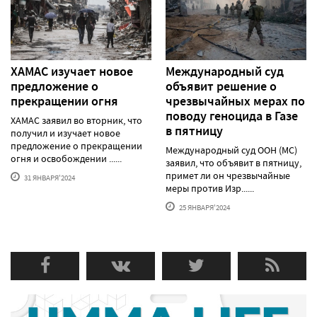
ХАМАС изучает новое
Международный суд
предложение о
объявит решение о
прекращении огня
чрезвычайных мерах по
поводу геноцида в Газе
ХАМАС заявил во вторник, что
в пятницу
получил и изучает новое
предложение о прекращении
Международный суд ООН (МС)
огня и освобождении ......
заявил, что объявит в пятницу,
примет ли он чрезвычайные
31 ЯНВАРЯ'2024
меры против Изр......
25 ЯНВАРЯ'2024