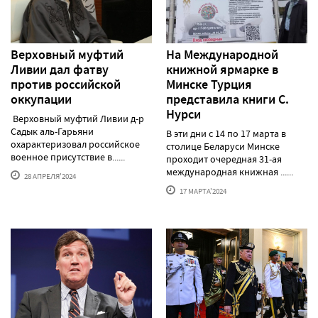
Верховный муфтий
На Международной
Ливии дал фатву
книжной ярмарке в
против российской
Минске Турция
оккупации
представила книги С.
Нурси
Верховный муфтий Ливии д-р
Садык аль-Гарьяни
В эти дни с 14 по 17 марта в
охарактеризовал российское
столице Беларуси Минске
военное присутствие в......
проходит очередная 31-ая
международная книжная ......
28 АПРЕЛЯ'2024
17 МАРТА'2024