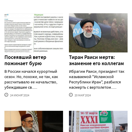
Посеявший ветер
Тиран Раиси мертв:
пожинает бурю
знамение его коллегам
В России начался курортный
Ибрагим Раиси, президент так
сезон. Но, похоже, не так, как
называемой "Исламской
рассчитывало ее начальство,
Республики Иран", разбился
убеждавшее св......
насмерть с вертолетом......
24 ИЮНЯ'2024
20 МАЯ'2024