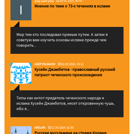
إمام احمد إمام
29.01.2025, 00:43
Мнение по теме о 73-х течениях в исламе
Мир тем кто последовал прямым путем. А затем я
советую вам изучить основы ислама прежде чем
говорить...
АЗЕР ГАСАНЛИ
02.09.2024, 19:12
Хусейн Джамбетов - православный русский
патриот чеченского происхождения
Типы как ентот предатель чеченского народа и
ислама Хусейн Джамбетов, несет откровенную чушь,
ибо я...
ARSLAN
11.06.2024, 02:50
Русские мусульмане на страже Корана: