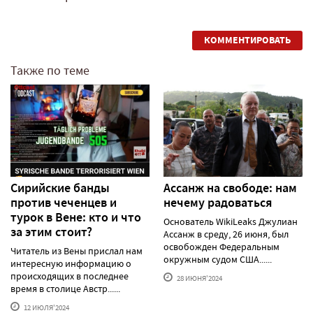
КОММЕНТИРОВАТЬ
Также по теме
Сирийские банды
Ассанж на свободе: нам
против чеченцев и
нечему радоваться
турок в Вене: кто и что
Основатель WikiLeaks Джулиан
за этим стоит?
Ассанж в среду, 26 июня, был
освобожден Федеральным
Читатель из Вены прислал нам
окружным судом США......
интересную информацию о
происходящих в последнее
28 ИЮНЯ'2024
время в столице Австр......
12 ИЮЛЯ'2024