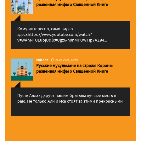
pазвеивая мифы о Священной Книге
Кому интересно, само видео
здесьhttps://www.youtube.com/watch?
v=wAhN_UEuojU&lc=Ugz6-h0nMPQWTip7AZ94...
KRR AKK
09.06.2024, 18:56
Русские мусульмане на страже Корана:
pазвеивая мифы о Священной Книге
Пусть Аллах дарует нашим братьям лучшее месть в
раю. Не только Али и Иса стоят за этими прекрасными
...