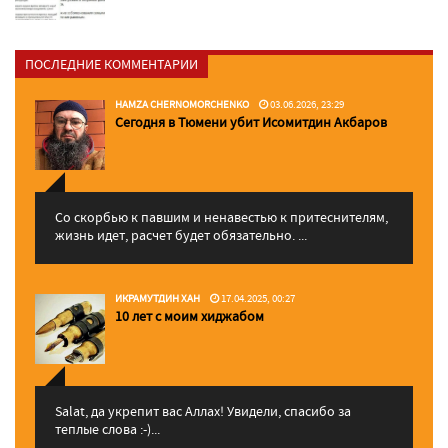
ПОСЛЕДНИЕ КОММЕНТАРИИ
HAMZA CHERNOMORCHENKO
03.06.2026, 23:29
Сегодня в Тюмени убит Исомитдин Акбаров
Со скорбью к павшим и ненавестью к притеснителям,
жизнь идет, расчет будет обязательно. ...
ИКРАМУТДИН ХАН
17.04.2025, 00:27
10 лет с моим хиджабом
Salat, да укрепит вас Аллаx! Увидели, спасибо за
теплые слова :-)...