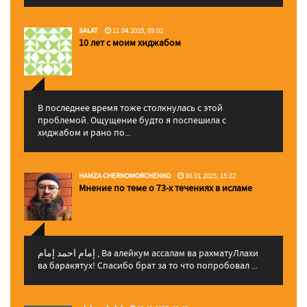
SALAT
11.04.2025, 09:02
10 лет с моим хиджабом
В последнее время тоже столкнулась с этой
проблемой. Ощущение будто я поспешила с
хиджабом и рано по...
HAMZA CHERNOMORCHENKO
30.01.2025, 15:22
Мнение по теме о 73-х течениях в исламе
إمام احمد إمام , Ва алейкум ассалам ва рахматуЛлахи
ва баракятух! Спасибо брат за то что попробовал ...