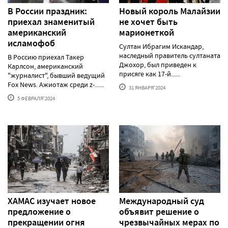
В России праздник:
Новый король Малайзии
приехал знаменитый
не хочет быть
американский
марионеткой
исламофоб
Султан Ибрагим Искандар,
наследный правитель султаната
В Россию приехал Такер
Джохор, был приведен к
Карлсон, американский
присяге как 17-й......
"журналист", бывший ведущий
Fox News. Ажиотаж среди z-......
31 ЯНВАРЯ'2024
5 ФЕВРАЛЯ'2024
ХАМАС изучает новое
Международный суд
предложение о
объявит решение о
прекращении огня
чрезвычайных мерах по