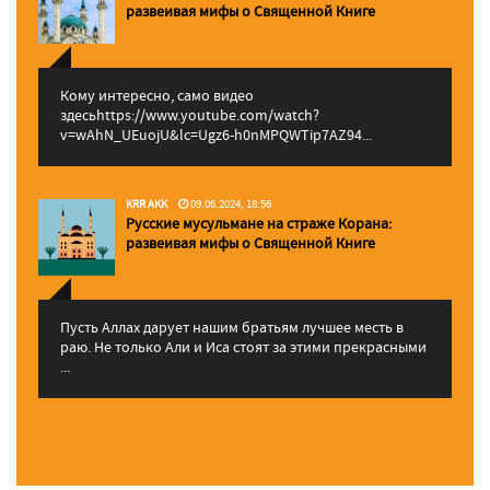
pазвеивая мифы о Священной Книге
Кому интересно, само видео
здесьhttps://www.youtube.com/watch?
v=wAhN_UEuojU&lc=Ugz6-h0nMPQWTip7AZ94...
KRR AKK
09.06.2024, 18:56
Русские мусульмане на страже Корана:
pазвеивая мифы о Священной Книге
Пусть Аллах дарует нашим братьям лучшее месть в
раю. Не только Али и Иса стоят за этими прекрасными
...