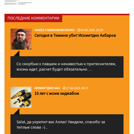
ПОСЛЕДНИЕ КОММЕНТАРИИ
HAMZA CHERNOMORCHENKO
03.06.2026, 23:29
Сегодня в Тюмени убит Исомитдин Акбаров
Со скорбью к павшим и ненавестью к притеснителям,
жизнь идет, расчет будет обязательно. ...
ИКРАМУТДИН ХАН
17.04.2025, 00:27
10 лет с моим хиджабом
Salat, да укрепит вас Аллаx! Увидели, спасибо за
теплые слова :-)...