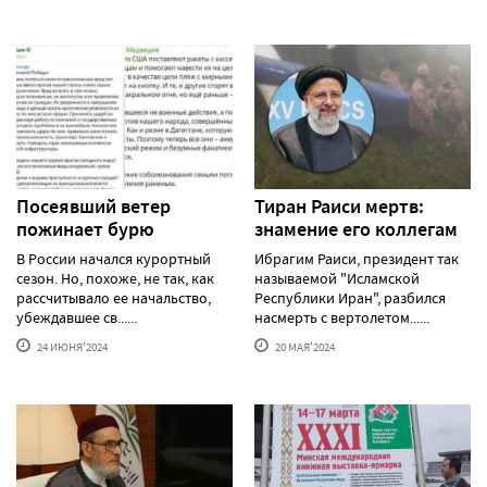
Посеявший ветер
Тиран Раиси мертв:
пожинает бурю
знамение его коллегам
В России начался курортный
Ибрагим Раиси, президент так
сезон. Но, похоже, не так, как
называемой "Исламской
рассчитывало ее начальство,
Республики Иран", разбился
убеждавшее св......
насмерть с вертолетом......
24 ИЮНЯ'2024
20 МАЯ'2024