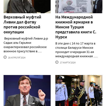
Верховный муфтий
На Международной
Ливии дал фатву
книжной ярмарке в
против российской
Минске Турция
оккупации
представила книги С.
Нурси
Верховный муфтий Ливии д-р
Садык аль-Гарьяни
В эти дни с 14 по 17 марта в
охарактеризовал российское
столице Беларуси Минске
военное присутствие в......
проходит очередная 31-ая
международная книжная ......
28 АПРЕЛЯ'2024
17 МАРТА'2024