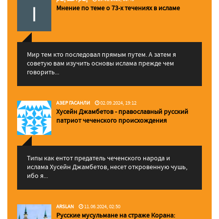
Мнение по теме о 73-х течениях в исламе
Мир тем кто последовал прямым путем. А затем я
советую вам изучить основы ислама прежде чем
говорить...
АЗЕР ГАСАНЛИ
02.09.2024, 19:12
Хусейн Джамбетов - православный русский
патриот чеченского происхождения
Типы как ентот предатель чеченского народа и
ислама Хусейн Джамбетов, несет откровенную чушь,
ибо я...
ARSLAN
11.06.2024, 02:50
Русские мусульмане на страже Корана: