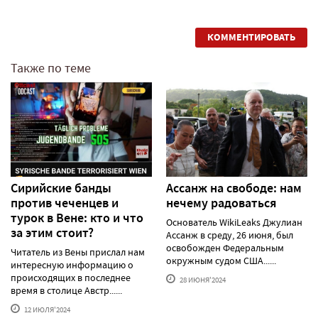
КОММЕНТИРОВАТЬ
Также по теме
Сирийские банды
Ассанж на свободе: нам
против чеченцев и
нечему радоваться
турок в Вене: кто и что
Основатель WikiLeaks Джулиан
за этим стоит?
Ассанж в среду, 26 июня, был
освобожден Федеральным
Читатель из Вены прислал нам
окружным судом США......
интересную информацию о
происходящих в последнее
28 ИЮНЯ'2024
время в столице Австр......
12 ИЮЛЯ'2024