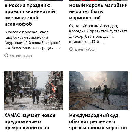
В России праздник:
Новый король Малайзии
приехал знаменитый
не хочет быть
американский
марионеткой
исламофоб
Султан Ибрагим Искандар,
наследный правитель султаната
В Россию приехал Такер
Джохор, был приведен к
Карлсон, американский
присяге как 17-й......
"журналист", бывший ведущий
Fox News. Ажиотаж среди z-......
31 ЯНВАРЯ'2024
5 ФЕВРАЛЯ'2024
ХАМАС изучает новое
Международный суд
предложение о
объявит решение о
прекращении огня
чрезвычайных мерах по