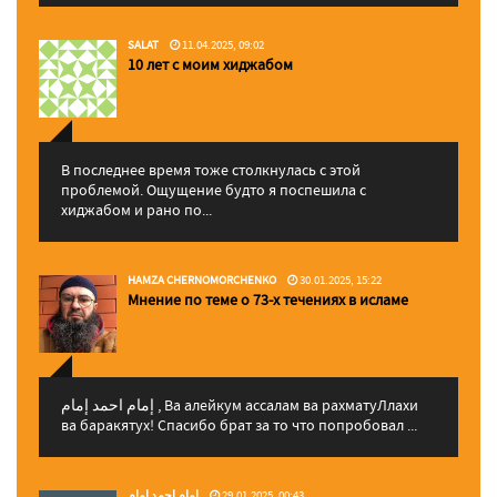
SALAT
11.04.2025, 09:02
10 лет с моим хиджабом
В последнее время тоже столкнулась с этой
проблемой. Ощущение будто я поспешила с
хиджабом и рано по...
HAMZA CHERNOMORCHENKO
30.01.2025, 15:22
Мнение по теме о 73-х течениях в исламе
إمام احمد إمام , Ва алейкум ассалам ва рахматуЛлахи
ва баракятух! Спасибо брат за то что попробовал ...
إمام احمد إمام
29.01.2025, 00:43