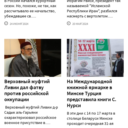
В России начался курортный
Ибрагим Раиси, президент так
сезон. Но, похоже, не так, как
называемой "Исламской
рассчитывало ее начальство,
Республики Иран", разбился
убеждавшее св......
насмерть с вертолетом......
24 ИЮНЯ'2024
20 МАЯ'2024
Верховный муфтий
На Международной
Ливии дал фатву
книжной ярмарке в
против российской
Минске Турция
оккупации
представила книги С.
Нурси
Верховный муфтий Ливии д-р
Садык аль-Гарьяни
В эти дни с 14 по 17 марта в
охарактеризовал российское
столице Беларуси Минске
военное присутствие в......
проходит очередная 31-ая