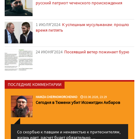
русский патриот чеченского происхождения
1 ИЮЛЯ'2024
К успешным мусульманам: прошло
время петлять
24 ИЮНЯ'2024
Посеявший ветер пожинает бурю
ПОСЛЕДНИЕ КОММЕНТАРИИ
HAMZA CHERNOMORCHENKO
03.06.2026, 23:29
Сегодня в Тюмени убит Исомитдин Акбаров
Со скорбью к павшим и ненавестью к притеснителям,
жизнь идет, расчет будет обязательно. ...