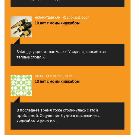
ИКРАМУТДИН ХАН
17.04.2025, 00:27
10 лет с моим хиджабом
Salat, да укрепит вас Аллаx! Увидели, спасибо за
теплые слова :-)...
SALAT
11.04.2025, 09:02
10 лет с моим хиджабом
В последнее время тоже столкнулась с этой
проблемой. Ощущение будто я поспешила с
хиджабом и рано по...