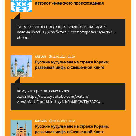
патриот чеченского происхождения
Типы как ентот предатель чеченского народа и
ислама Хусейн Джамбетов, несет откровенную чушь,
ибо я...
ARSLAN
11.06.2024, 02:50
Русские мусульмане на страже Корана:
pазвеивая мифы о Священной Книге
Кому интересно, само видео
здесьhttps://www.youtube.com/watch?
v=wAhN_UEuojU&lc=Ugz6-h0nMPQWTip7AZ94...
KRR AKK
09.06.2024, 18:56
Русские мусульмане на страже Корана:
pазвеивая мифы о Священной Книге