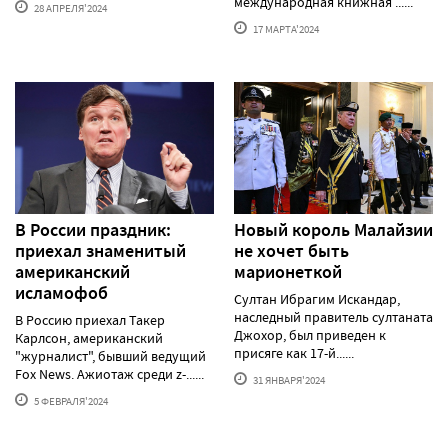
международная книжная ......
28 АПРЕЛЯ'2024
17 МАРТА'2024
В России праздник:
Новый король Малайзии
приехал знаменитый
не хочет быть
американский
марионеткой
исламофоб
Султан Ибрагим Искандар,
наследный правитель султаната
В Россию приехал Такер
Джохор, был приведен к
Карлсон, американский
присяге как 17-й......
"журналист", бывший ведущий
Fox News. Ажиотаж среди z-......
31 ЯНВАРЯ'2024
5 ФЕВРАЛЯ'2024