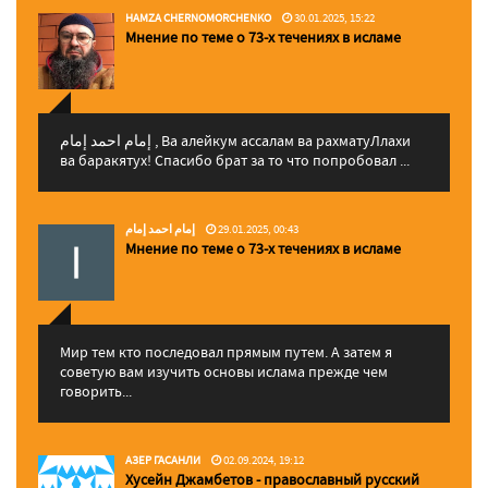
HAMZA CHERNOMORCHENKO
30.01.2025, 15:22
Мнение по теме о 73-х течениях в исламе
إمام احمد إمام , Ва алейкум ассалам ва рахматуЛлахи
ва баракятух! Спасибо брат за то что попробовал ...
إمام احمد إمام
29.01.2025, 00:43
Мнение по теме о 73-х течениях в исламе
Мир тем кто последовал прямым путем. А затем я
советую вам изучить основы ислама прежде чем
говорить...
АЗЕР ГАСАНЛИ
02.09.2024, 19:12
Хусейн Джамбетов - православный русский