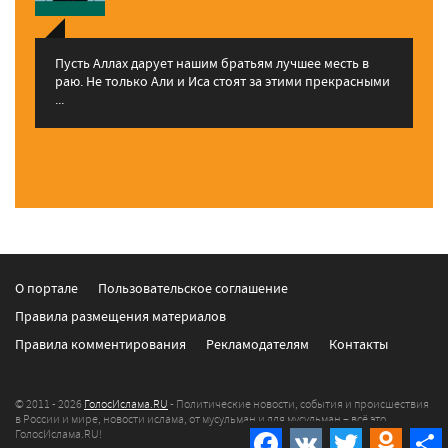
Пусть Аллах дарует нашим братьям лучшее месть в
раю. Не только Али и Иса стоят за этими прекрасными
...
О портале
Пользовательское соглашение
Правила размещения материалов
Правила комментирования
Рекламодателям
Контакты
© 2011 - 2026
ГолосИслама.RU
- Политические новости, события и происшествия
в России и мире, новости ислама, от мусульман и для мусульман – всё это
ГолосИслама.RU!
Facebook
VK
Twitter
Odnokla