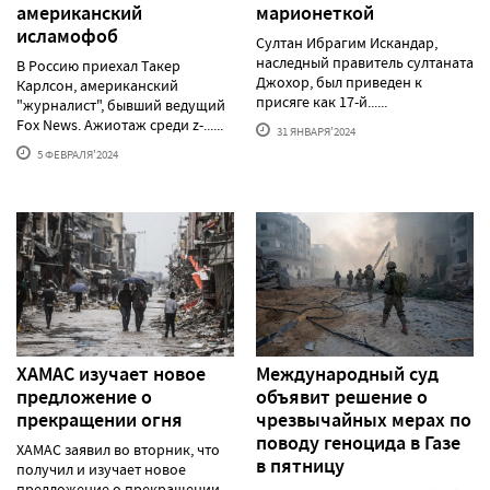
американский
марионеткой
исламофоб
Султан Ибрагим Искандар,
наследный правитель султаната
В Россию приехал Такер
Джохор, был приведен к
Карлсон, американский
присяге как 17-й......
"журналист", бывший ведущий
Fox News. Ажиотаж среди z-......
31 ЯНВАРЯ'2024
5 ФЕВРАЛЯ'2024
ХАМАС изучает новое
Международный суд
предложение о
объявит решение о
прекращении огня
чрезвычайных мерах по
поводу геноцида в Газе
ХАМАС заявил во вторник, что
в пятницу
получил и изучает новое
предложение о прекращении