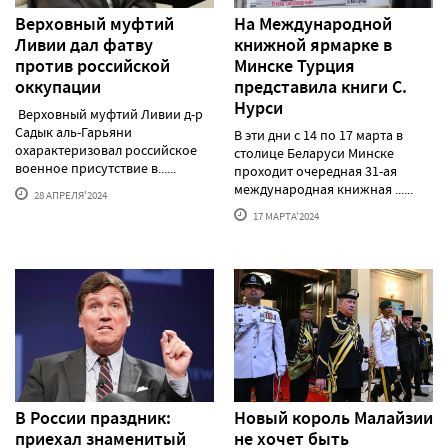
Верховный муфтий
На Международной
Ливии дал фатву
книжной ярмарке в
против российской
Минске Турция
оккупации
представила книги С.
Нурси
Верховный муфтий Ливии д-р
Садык аль-Гарьяни
В эти дни с 14 по 17 марта в
охарактеризовал российское
столице Беларуси Минске
военное присутствие в......
проходит очередная 31-ая
международная книжная ......
28 АПРЕЛЯ'2024
17 МАРТА'2024
В России праздник:
Новый король Малайзии
приехал знаменитый
не хочет быть