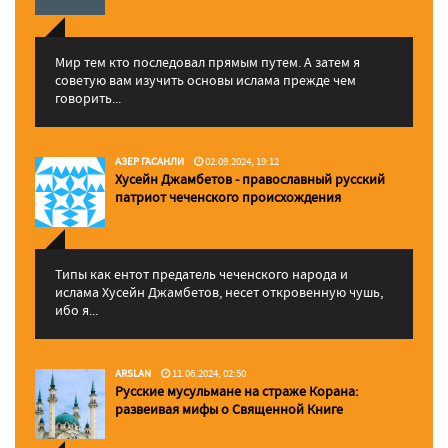
Мир тем кто последовал прямым путем. А затем я
советую вам изучить основы ислама прежде чем
говорить...
АЗЕР ГАСАНЛИ
02.09.2024, 19:12
Хусейн Джамбетов - православный русский
патриот чеченского происхождения
Типы как ентот предатель чеченского народа и
ислама Хусейн Джамбетов, несет откровенную чушь,
ибо я...
ARSLAN
11.06.2024, 02:50
Русские мусульмане на страже Корана:
pазвеивая мифы о Священной Книге