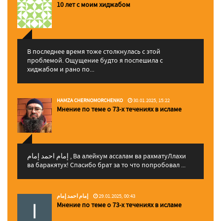
10 лет с моим хиджабом
В последнее время тоже столкнулась с этой
проблемой. Ощущение будто я поспешила с
хиджабом и рано по...
HAMZA CHERNOMORCHENKO
30.01.2025, 15:22
Мнение по теме о 73-х течениях в исламе
إمام احمد إمام , Ва алейкум ассалам ва рахматуЛлахи
ва баракятух! Спасибо брат за то что попробовал ...
إمام احمد إمام
29.01.2025, 00:43
Мнение по теме о 73-х течениях в исламе