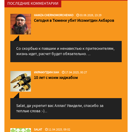
ПОСЛЕДНИЕ КОММЕНТАРИИ
HAMZA CHERNOMORCHENKO
03.06.2026, 23:29
Сегодня в Тюмени убит Исомитдин Акбаров
Со скорбью к павшим и ненавестью к притеснителям,
жизнь идет, расчет будет обязательно. ...
ИКРАМУТДИН ХАН
17.04.2025, 00:27
10 лет с моим хиджабом
Salat, да укрепит вас Аллаx! Увидели, спасибо за
теплые слова :-)...
SALAT
11.04.2025, 09:02