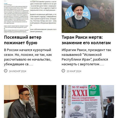
Посеявший ветер
Тиран Раиси мертв:
пожинает бурю
знамение его коллегам
В России начался курортный
Ибрагим Раиси, президент так
сезон. Но, похоже, не так, как
называемой "Исламской
рассчитывало ее начальство,
Республики Иран", разбился
убеждавшее св......
насмерть с вертолетом......
24 ИЮНЯ'2024
20 МАЯ'2024