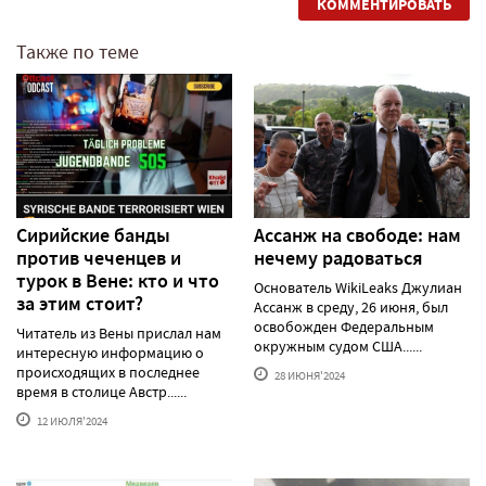
КОММЕНТИРОВАТЬ
Также по теме
Сирийские банды
Ассанж на свободе: нам
против чеченцев и
нечему радоваться
турок в Вене: кто и что
Основатель WikiLeaks Джулиан
за этим стоит?
Ассанж в среду, 26 июня, был
освобожден Федеральным
Читатель из Вены прислал нам
окружным судом США......
интересную информацию о
происходящих в последнее
28 ИЮНЯ'2024
время в столице Австр......
12 ИЮЛЯ'2024