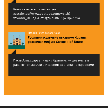
Кому интересно, само видео
здесьhttps://www.youtube.com/watch?
v=wAhN_UEuojU&lc=Ugz6-h0nMPQWTip7AZ94...
KRR AKK
09.06.2024, 18:56
Русские мусульмане на страже Корана:
pазвеивая мифы о Священной Книге
Пусть Аллах дарует нашим братьям лучшее месть в
раю. Не только Али и Иса стоят за этими прекрасными
...