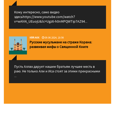
Кому интересно, само видео
здесьhttps://www.youtube.com/watch?
v=wAhN_UEuojU&lc=Ugz6-h0nMPQWTip7AZ94...
KRR AKK
09.06.2024, 18:56
Русские мусульмане на страже Корана:
pазвеивая мифы о Священной Книге
Пусть Аллах дарует нашим братьям лучшее месть в
раю. Не только Али и Иса стоят за этими прекрасными
...