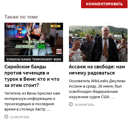
КОММЕНТИРОВАТЬ
Также по теме
Сирийские банды
Ассанж на свободе: нам
против чеченцев и
нечему радоваться
турок в Вене: кто и что
Основатель WikiLeaks Джулиан
за этим стоит?
Ассанж в среду, 26 июня, был
освобожден Федеральным
Читатель из Вены прислал нам
окружным судом США......
интересную информацию о
происходящих в последнее
28 ИЮНЯ'2024
время в столице Австр......
12 ИЮЛЯ'2024