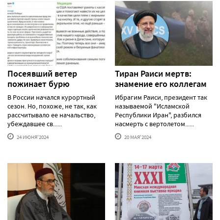
Посеявший ветер
Тиран Раиси мертв:
пожинает бурю
знамение его коллегам
В России начался курортный
Ибрагим Раиси, президент так
сезон. Но, похоже, не так, как
называемой "Исламской
рассчитывало ее начальство,
Республики Иран", разбился
убеждавшее св......
насмерть с вертолетом......
24 ИЮНЯ'2024
20 МАЯ'2024