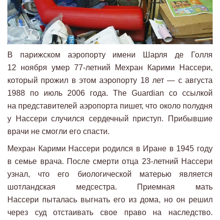
В парижском аэропорту имени Шарля де Голля
12 ноября умер 77-летний Мехран Карими Нассери,
который прожил в этом аэропорту 18 лет — с августа
1988 по июль 2006 года. The Guardian со ссылкой
на представителей аэропорта пишет, что около полудня
у Нассери случился сердечный приступ. Прибывшие
врачи не смогли его спасти.
Мехран Карими Нассери родился в Иране в 1945 году
в семье врача. После смерти отца 23-летний Нассери
узнал, что его биологической матерью является
шотландская медсестра. Приемная мать
Нассери пыталась выгнать его из дома, но он решил
через суд отстаивать свое право на наследство.