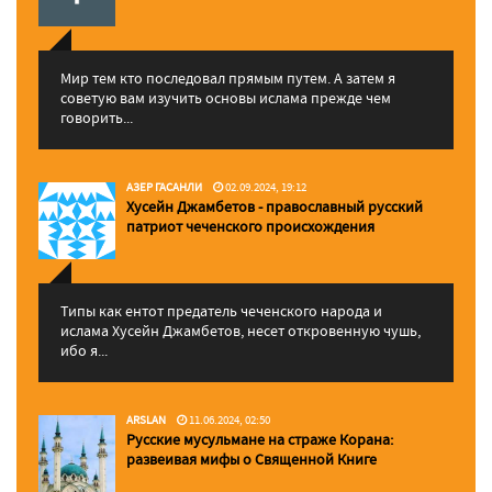
Мир тем кто последовал прямым путем. А затем я
советую вам изучить основы ислама прежде чем
говорить...
АЗЕР ГАСАНЛИ
02.09.2024, 19:12
Хусейн Джамбетов - православный русский
патриот чеченского происхождения
Типы как ентот предатель чеченского народа и
ислама Хусейн Джамбетов, несет откровенную чушь,
ибо я...
ARSLAN
11.06.2024, 02:50
Русские мусульмане на страже Корана:
pазвеивая мифы о Священной Книге