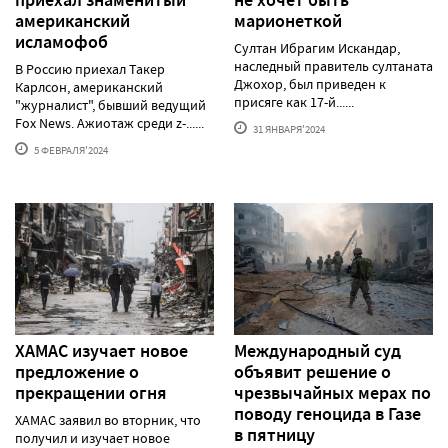
американский
марионеткой
исламофоб
Султан Ибрагим Искандар,
наследный правитель султаната
В Россию приехал Такер
Джохор, был приведен к
Карлсон, американский
присяге как 17-й......
"журналист", бывший ведущий
Fox News. Ажиотаж среди z-......
31 ЯНВАРЯ'2024
5 ФЕВРАЛЯ'2024
ХАМАС изучает новое
Международный суд
предложение о
объявит решение о
прекращении огня
чрезвычайных мерах по
поводу геноцида в Газе
ХАМАС заявил во вторник, что
в пятницу
получил и изучает новое