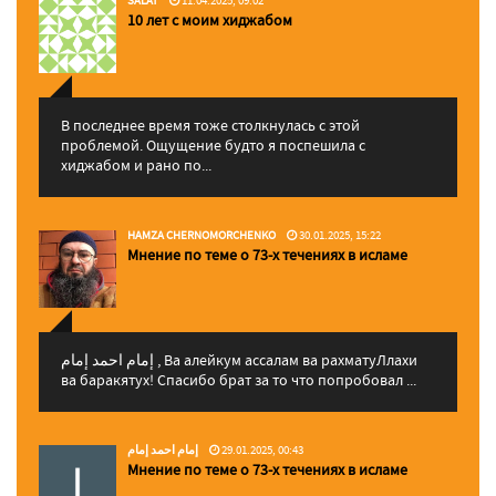
SALAT
11.04.2025, 09:02
10 лет с моим хиджабом
В последнее время тоже столкнулась с этой
проблемой. Ощущение будто я поспешила с
хиджабом и рано по...
HAMZA CHERNOMORCHENKO
30.01.2025, 15:22
Мнение по теме о 73-х течениях в исламе
إمام احمد إمام , Ва алейкум ассалам ва рахматуЛлахи
ва баракятух! Спасибо брат за то что попробовал ...
إمام احمد إمام
29.01.2025, 00:43
Мнение по теме о 73-х течениях в исламе