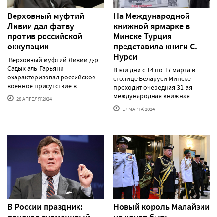
Верховный муфтий
На Международной
Ливии дал фатву
книжной ярмарке в
против российской
Минске Турция
оккупации
представила книги С.
Нурси
Верховный муфтий Ливии д-р
Садык аль-Гарьяни
В эти дни с 14 по 17 марта в
охарактеризовал российское
столице Беларуси Минске
военное присутствие в......
проходит очередная 31-ая
международная книжная ......
28 АПРЕЛЯ'2024
17 МАРТА'2024
В России праздник:
Новый король Малайзии
приехал знаменитый
не хочет быть