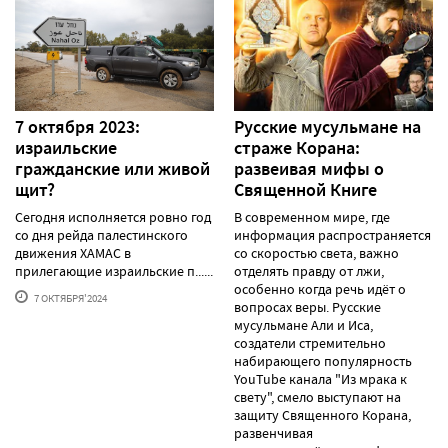
7 октября 2023:
Русские мусульмане на
израильские
страже Корана:
гражданские или живой
pазвеивая мифы о
щит?
Священной Книге
Сегодня исполняется ровно год
В современном мире, где
со дня рейда палестинского
информация распространяется
движения ХАМАС в
со скоростью света, важно
прилегающие израильские п......
отделять правду от лжи,
особенно когда речь идёт о
7 ОКТЯБРЯ'2024
вопросах веры. Русские
мусульмане Али и Иса,
создатели стремительно
набирающего популярность
YouTube канала "Из мрака к
свету", смело выступают на
защиту Священного Корана,
развенчивая