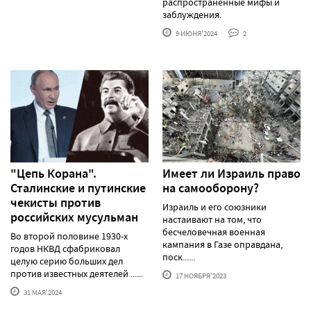
распространённые мифы и
заблуждения.
9 ИЮНЯ'2024
2
"Цепь Корана".
Имеет ли Израиль право
Сталинские и путинские
на самооборону?
чекисты против
Израиль и его союзники
российских мусульман
настаивают на том, что
бесчеловечная военная
Во второй половине 1930-х
кампания в Газе оправдана,
годов НКВД сфабриковал
поск......
целую серию больших дел
против известных деятелей ......
17 НОЯБРЯ'2023
31 МАЯ'2024