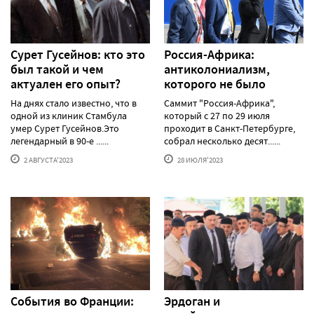
Сурет Гусейнов: кто это
Россия-Африка:
был такой и чем
антиколониализм,
актуален его опыт?
которого не было
На днях стало известно, что в
Саммит "Россия-Африка",
одной из клиник Стамбула
который с 27 по 29 июля
умер Сурет Гусейнов.Это
проходит в Санкт-Петербурге,
легендарный в 90-е ......
собрал несколько десят......
2 АВГУСТА'2023
28 ИЮЛЯ'2023
События во Франции:
Эрдоган и