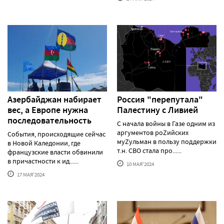
Азербайджан набирает
Россия "перепутала"
вес, а Европе нужна
Палестину с Ливией
последовательность
С начала войны в Газе одним из
аргументов роZийских
События, происходящие сейчас
муZульман в пользу поддержки
в Новой Каледонии, где
т.н. СВО стала про......
французские власти обвинили
в причастности к ид......
10 МАЯ'2024
17 МАЯ'2024