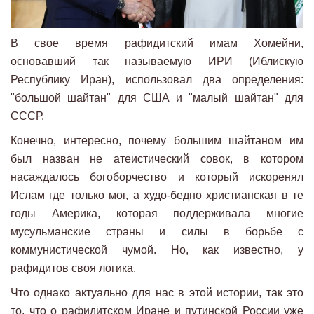
В свое время рафидитский имам Хомейни,
основавший так называемую ИРИ (Иблискую
Республику Иран), использовал два определения:
"большой шайтан" для США и "малый шайтан" для
СССР.
Конечно, интересно, почему большим шайтаном им
был назван не атеистический совок, в котором
насаждалось богоборчество и который искоренял
Ислам где только мог, а худо-бедно христианская в те
годы Америка, которая поддерживала многие
мусульманские страны и силы в борьбе с
коммунистической чумой. Но, как известно, у
рафидитов своя логика.
Что однако актуально для нас в этой истории, так это
то, что о рафидитском Иране и путинской России уже