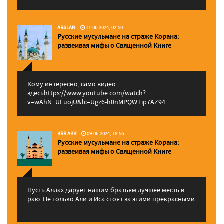
ARSLAN
11.06.2024, 02:50
Русские мусульмане на страже Корана:
pазвеивая мифы о Священной Книге
Кому интересно, само видео
здесьhttps://www.youtube.com/watch?
v=wAhN_UEuojU&lc=Ugz6-h0nMPQWTip7AZ94...
KRR AKK
09.06.2024, 18:56
Русские мусульмане на страже Корана:
pазвеивая мифы о Священной Книге
Пусть Аллах дарует нашим братьям лучшее месть в
раю. Не только Али и Иса стоят за этими прекрасными
...