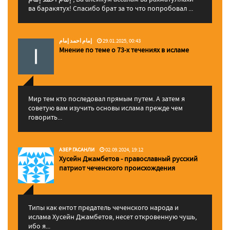
ва баракятух! Спасибо брат за то что попробовал ...
إمام احمد إمام
29.01.2025, 00:43
Мнение по теме о 73-х течениях в исламе
Мир тем кто последовал прямым путем. А затем я
советую вам изучить основы ислама прежде чем
говорить...
АЗЕР ГАСАНЛИ
02.09.2024, 19:12
Хусейн Джамбетов - православный русский
патриот чеченского происхождения
Типы как ентот предатель чеченского народа и
ислама Хусейн Джамбетов, несет откровенную чушь,
ибо я...