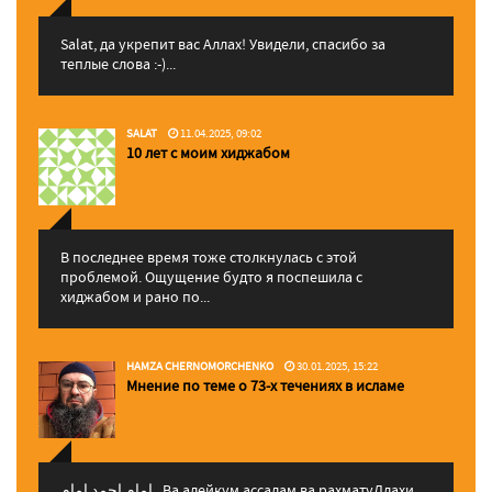
Salat, да укрепит вас Аллаx! Увидели, спасибо за
теплые слова :-)...
SALAT
11.04.2025, 09:02
10 лет с моим хиджабом
В последнее время тоже столкнулась с этой
проблемой. Ощущение будто я поспешила с
хиджабом и рано по...
HAMZA CHERNOMORCHENKO
30.01.2025, 15:22
Мнение по теме о 73-х течениях в исламе
إمام احمد إمام , Ва алейкум ассалам ва рахматуЛлахи