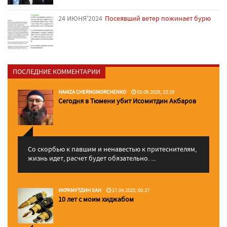
24 ИЮНЯ'2024
Посеявший ветер пожинает бурю
ПОСЛЕДНИЕ КОММЕНТАРИИ
HAMZA CHERNOMORCHENKO
03.06.2026, 23:29
Сегодня в Тюмени убит Исомитдин Акбаров
Со скорбью к павшим и ненавестью к притеснителям,
жизнь идет, расчет будет обязательно. ...
ИКРАМУТДИН ХАН
17.04.2025, 00:27
10 лет с моим хиджабом