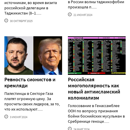
в России волны таджикофобии
источникам, во время визита
произошла п......
российской делегации в
Таджикистан (8–1......
21 ИЮНЯ'2024
30 ОКТЯБРЯ'2025
Ревность сионистов и
Российская
кремляди
многополярность как
новый антиисламский
Палестинцы в Секторе Газа
колониализм
платят огромную цену. За
просчеты своих лидеров, за то,
Голосование в Генассамблее
что их используют......
ООН по вопросу признания
бойни боснийских мусульман в
3 ИЮНЯ'2024
Сребренице геноци......
24 МАЯ'2024