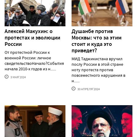
Алексей Макуxин: о
Душанбе против
протестаx и эволюции
Москвы: что за этим
России
стоит и куда это
приведет?
От протестной России к
военной России: личное
МИД Таджикистана вручил
свидетельствоНачало?События
послу России в этой стране
начала 2010-х годов из н......
ноту протеста против
повсеместного нарушения в
3 МАЯ'2024
н......
30 АПРЕЛЯ'2024