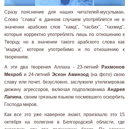
Сразу пояснение для наших читателей-мусульман.
Слово "слава" в данном случаем употряблется не в
значении арабских слов "хамд", "тасбих", "тахмид",
которые корректно употреблять лишь по отношению к
Творцу, но в значении такого арабского слова как
"маджд", которое употребимо и по отношению к
творениям.
А эти два творения Аллаха - 23-летний
Рахмонов
Мехроб
и 24-летний
Эсхон Аминзод
(на фото) свою
славу или почет, безусловно, заслужили утилизировав
дюжину агрессоров, включая подполковника
Андрея
Лапина
, своим грязным языком посмевшего оскорбить
Господа миров.
Как все это уже наверное знают, произошло это 15
октября на полигоне в Белгородской области, где