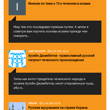
Мнение по теме о 73-х течениях в исламе
Мир тем кто последовал прямым путем. А затем я
советую вам изучить основы ислама прежде чем
говорить...
АЗЕР ГАСАНЛИ
02.09.2024, 19:12
Хусейн Джамбетов - православный русский
патриот чеченского происхождения
Типы как ентот предатель чеченского народа и
ислама Хусейн Джамбетов, несет откровенную чушь,
ибо я...
ARSLAN
11.06.2024, 02:50
Русские мусульмане на страже Корана: