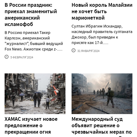
В России праздник:
Новый король Малайзии
приехал знаменитый
не хочет быть
американский
марионеткой
исламофоб
Султан Ибрагим Искандар,
наследный правитель султаната
В Россию приехал Такер
Джохор, был приведен к
Карлсон, американский
присяге как 17-й......
"журналист", бывший ведущий
Fox News. Ажиотаж среди z-......
31 ЯНВАРЯ'2024
5 ФЕВРАЛЯ'2024
ХАМАС изучает новое
Международный суд
предложение о
объявит решение о
прекращении огня
чрезвычайных мерах по