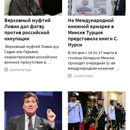
Верховный муфтий
На Международной
Ливии дал фатву
книжной ярмарке в
против российской
Минске Турция
оккупации
представила книги С.
Нурси
Верховный муфтий Ливии д-р
Садык аль-Гарьяни
В эти дни с 14 по 17 марта в
охарактеризовал российское
столице Беларуси Минске
военное присутствие в......
проходит очередная 31-ая
международная книжная ......
28 АПРЕЛЯ'2024
17 МАРТА'2024