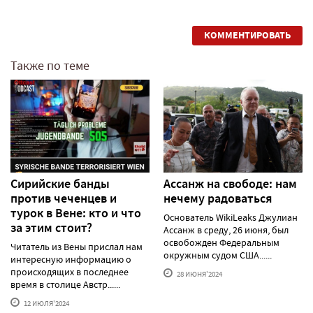
КОММЕНТИРОВАТЬ
Также по теме
Сирийские банды
Ассанж на свободе: нам
против чеченцев и
нечему радоваться
турок в Вене: кто и что
Основатель WikiLeaks Джулиан
за этим стоит?
Ассанж в среду, 26 июня, был
освобожден Федеральным
Читатель из Вены прислал нам
окружным судом США......
интересную информацию о
происходящих в последнее
28 ИЮНЯ'2024
время в столице Австр......
12 ИЮЛЯ'2024