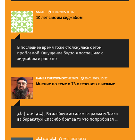
SALAT
11.04.2025, 09:02
10 лет с моим хиджабом
В последнее время тоже столкнулась с этой
проблемой. Ощущение будто я поспешила с
хиджабом и рано по...
HAMZA CHERNOMORCHENKO
30.01.2025, 15:22
Мнение по теме о 73-х течениях в исламе
إمام احمد إمام , Ва алейкум ассалам ва рахматуЛлахи
ва баракятух! Спасибо брат за то что попробовал ...
إمام احمد إمام
29.01.2025, 00:43