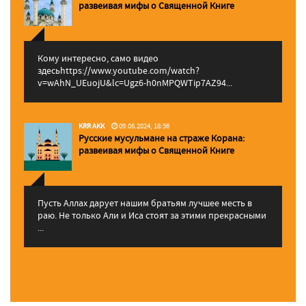
pазвеивая мифы о Священной Книге
Кому интересно, само видео
здесьhttps://www.youtube.com/watch?
v=wAhN_UEuojU&lc=Ugz6-h0nMPQWTip7AZ94...
KRR AKK
09.06.2024, 18:56
Русские мусульмане на страже Корана:
pазвеивая мифы о Священной Книге
Пусть Аллах дарует нашим братьям лучшее месть в
раю. Не только Али и Иса стоят за этими прекрасными
...