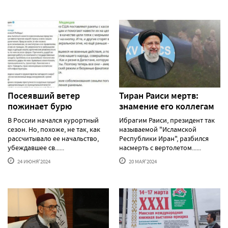
Посеявший ветер
Тиран Раиси мертв:
пожинает бурю
знамение его коллегам
В России начался курортный
Ибрагим Раиси, президент так
сезон. Но, похоже, не так, как
называемой "Исламской
рассчитывало ее начальство,
Республики Иран", разбился
убеждавшее св......
насмерть с вертолетом......
24 ИЮНЯ'2024
20 МАЯ'2024