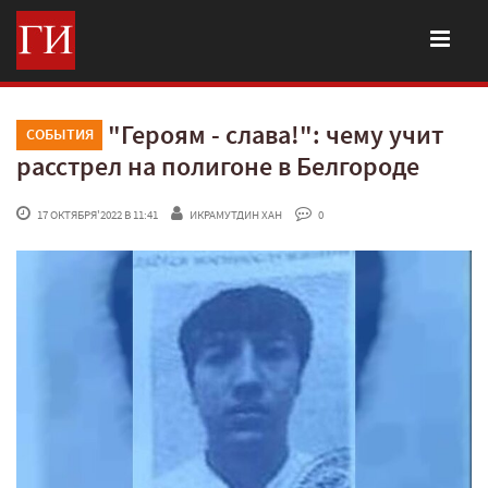
"Героям - слава!": чему учит
СОБЫТИЯ
расстрел на полигоне в Белгороде
 17 ОКТЯБРЯ'2022 В 11:41
ИКРАМУТДИН ХАН
 0