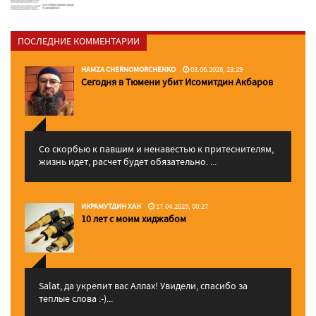
ПОСЛЕДНИЕ КОММЕНТАРИИ
HAMZA CHERNOMORCHENKO
03.06.2026, 23:29
Сегодня в Тюмени убит Исомитдин Акбаров
Со скорбью к павшим и ненавестью к притеснителям,
жизнь идет, расчет будет обязательно. ...
ИКРАМУТДИН ХАН
17.04.2025, 00:27
10 лет с моим хиджабом
Salat, да укрепит вас Аллаx! Увидели, спасибо за
теплые слова :-)...