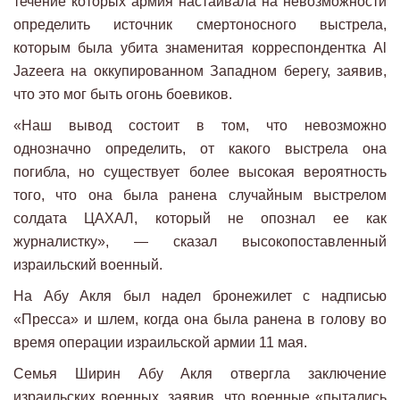
течение которых армия настаивала на невозможности
определить источник смертоносного выстрела,
которым была убита знаменитая корреспондентка Al
Jazeera на оккупированном Западном берегу, заявив,
что это мог быть огонь боевиков.
«Наш вывод состоит в том, что невозможно
однозначно определить, от какого выстрела она
погибла, но существует более высокая вероятность
того, что она была ранена случайным выстрелом
солдата ЦАХАЛ, который не опознал ее как
журналистку», — сказал высокопоставленный
израильский военный.
На Абу Акля был надел бронежилет с надписью
«Пресса» и шлем, когда она была ранена в голову во
время операции израильской армии 11 мая.
Семья Ширин Абу Акля отвергла заключение
израильских военных, заявив, что военные «пытались