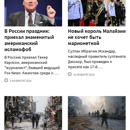
В России праздник:
Новый король Малайзии
приехал знаменитый
не хочет быть
американский
марионеткой
исламофоб
Султан Ибрагим Искандар,
наследный правитель султаната
В Россию приехал Такер
Джохор, был приведен к
Карлсон, американский
присяге как 17-й......
"журналист", бывший ведущий
Fox News. Ажиотаж среди z-......
31 ЯНВАРЯ'2024
5 ФЕВРАЛЯ'2024