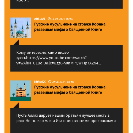
ARSLAN
11.06.2024, 02:50
Русские мусульмане на страже Корана:
pазвеивая мифы о Священной Книге
Кому интересно, само видео
здесьhttps://www.youtube.com/watch?
v=wAhN_UEuojU&lc=Ugz6-h0nMPQWTip7AZ94...
KRR AKK
09.06.2024, 18:56
Русские мусульмане на страже Корана:
pазвеивая мифы о Священной Книге
Пусть Аллах дарует нашим братьям лучшее месть в
раю. Не только Али и Иса стоят за этими прекрасными
...