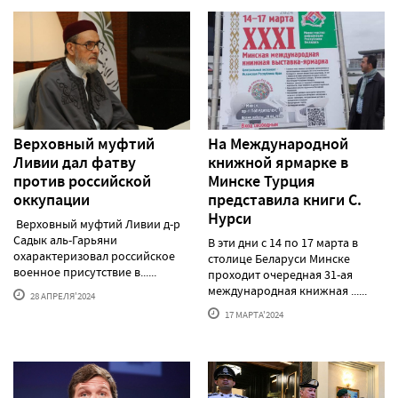
Верховный муфтий
На Международной
Ливии дал фатву
книжной ярмарке в
против российской
Минске Турция
оккупации
представила книги С.
Нурси
Верховный муфтий Ливии д-р
Садык аль-Гарьяни
В эти дни с 14 по 17 марта в
охарактеризовал российское
столице Беларуси Минске
военное присутствие в......
проходит очередная 31-ая
международная книжная ......
28 АПРЕЛЯ'2024
17 МАРТА'2024