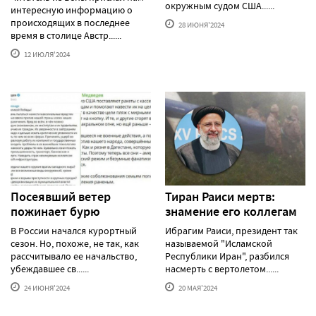
окружным судом США......
интересную информацию о
происходящих в последнее
28 ИЮНЯ'2024
время в столице Австр......
12 ИЮЛЯ'2024
Посеявший ветер
Тиран Раиси мертв:
пожинает бурю
знамение его коллегам
В России начался курортный
Ибрагим Раиси, президент так
сезон. Но, похоже, не так, как
называемой "Исламской
рассчитывало ее начальство,
Республики Иран", разбился
убеждавшее св......
насмерть с вертолетом......
24 ИЮНЯ'2024
20 МАЯ'2024