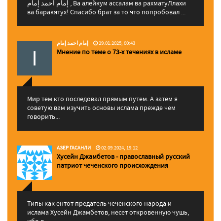
إمام احمد إمام , Ва алейкум ассалам ва рахматуЛлахи
ва баракятух! Спасибо брат за то что попробовал ...
إمام احمد إمام
29.01.2025, 00:43
Мнение по теме о 73-х течениях в исламе
Мир тем кто последовал прямым путем. А затем я
советую вам изучить основы ислама прежде чем
говорить...
АЗЕР ГАСАНЛИ
02.09.2024, 19:12
Хусейн Джамбетов - православный русский
патриот чеченского происхождения
Типы как ентот предатель чеченского народа и
ислама Хусейн Джамбетов, несет откровенную чушь,
ибо я...