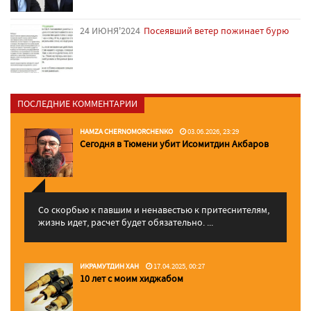
24 ИЮНЯ'2024
Посеявший ветер пожинает бурю
ПОСЛЕДНИЕ КОММЕНТАРИИ
HAMZA CHERNOMORCHENKO
03.06.2026, 23:29
Сегодня в Тюмени убит Исомитдин Акбаров
Со скорбью к павшим и ненавестью к притеснителям,
жизнь идет, расчет будет обязательно. ...
ИКРАМУТДИН ХАН
17.04.2025, 00:27
10 лет с моим хиджабом