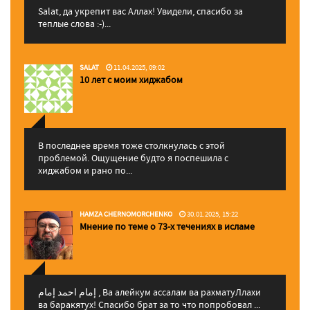
Salat, да укрепит вас Аллаx! Увидели, спасибо за
теплые слова :-)...
SALAT
11.04.2025, 09:02
10 лет с моим хиджабом
В последнее время тоже столкнулась с этой
проблемой. Ощущение будто я поспешила с
хиджабом и рано по...
HAMZA CHERNOMORCHENKO
30.01.2025, 15:22
Мнение по теме о 73-х течениях в исламе
إمام احمد إمام , Ва алейкум ассалам ва рахматуЛлахи
ва баракятух! Спасибо брат за то что попробовал ...