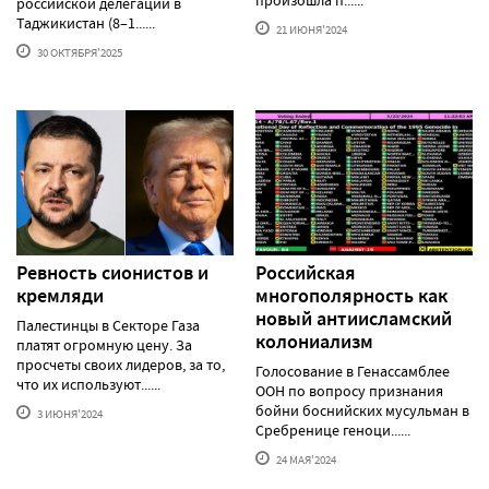
российской делегации в
Таджикистан (8–1......
21 ИЮНЯ'2024
30 ОКТЯБРЯ'2025
Ревность сионистов и
Российская
кремляди
многополярность как
новый антиисламский
Палестинцы в Секторе Газа
колониализм
платят огромную цену. За
просчеты своих лидеров, за то,
Голосование в Генассамблее
что их используют......
ООН по вопросу признания
бойни боснийских мусульман в
3 ИЮНЯ'2024
Сребренице геноци......
24 МАЯ'2024