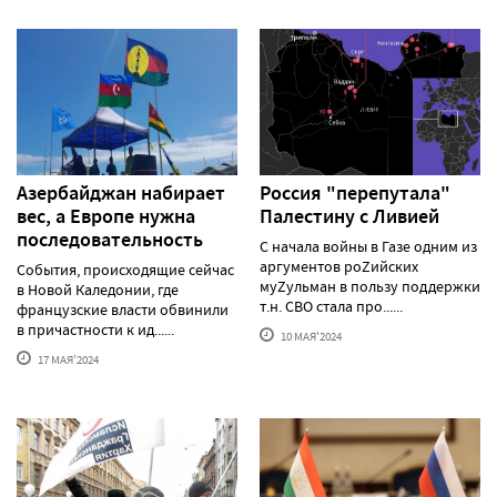
Азербайджан набирает
Россия "перепутала"
вес, а Европе нужна
Палестину с Ливией
последовательность
С начала войны в Газе одним из
аргументов роZийских
События, происходящие сейчас
муZульман в пользу поддержки
в Новой Каледонии, где
т.н. СВО стала про......
французские власти обвинили
в причастности к ид......
10 МАЯ'2024
17 МАЯ'2024