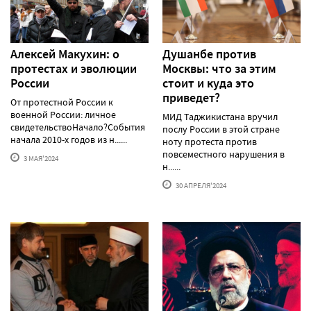
Алексей Макуxин: о
Душанбе против
протестаx и эволюции
Москвы: что за этим
России
стоит и куда это
приведет?
От протестной России к
военной России: личное
МИД Таджикистана вручил
свидетельствоНачало?События
послу России в этой стране
начала 2010-х годов из н......
ноту протеста против
повсеместного нарушения в
3 МАЯ'2024
н......
30 АПРЕЛЯ'2024