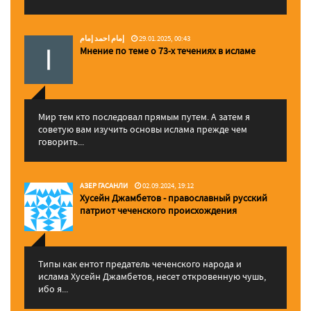
إمام احمد إمام
29.01.2025, 00:43
Мнение по теме о 73-х течениях в исламе
Мир тем кто последовал прямым путем. А затем я
советую вам изучить основы ислама прежде чем
говорить...
АЗЕР ГАСАНЛИ
02.09.2024, 19:12
Хусейн Джамбетов - православный русский
патриот чеченского происхождения
Типы как ентот предатель чеченского народа и
ислама Хусейн Джамбетов, несет откровенную чушь,
ибо я...