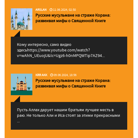
ARSLAN
11.06.2024, 02:50
Русские мусульмане на страже Корана:
pазвеивая мифы о Священной Книге
Кому интересно, само видео
здесьhttps://www.youtube.com/watch?
v=wAhN_UEuojU&lc=Ugz6-h0nMPQWTip7AZ94...
KRR AKK
09.06.2024, 18:56
Русские мусульмане на страже Корана:
pазвеивая мифы о Священной Книге
Пусть Аллах дарует нашим братьям лучшее месть в
раю. Не только Али и Иса стоят за этими прекрасными
...