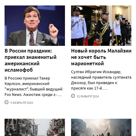
В России праздник:
Новый король Малайзии
приехал знаменитый
не хочет быть
американский
марионеткой
исламофоб
Султан Ибрагим Искандар,
наследный правитель султаната
В Россию приехал Такер
Джохор, был приведен к
Карлсон, американский
присяге как 17-й......
"журналист", бывший ведущий
Fox News. Ажиотаж среди z-......
31 ЯНВАРЯ'2024
5 ФЕВРАЛЯ'2024