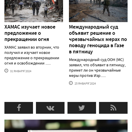
ХАМАС изучает новое
Международный суд
предложение о
объявит решение о
прекращении огня
чрезвычайных мерах по
поводу геноцида в Газе
ХАМАС заявил во вторник, что
в пятницу
получил и изучает новое
предложение о прекращении
Международный суд ООН (МС)
огня и освобождении ......
заявил, что объявит в пятницу,
примет ли он чрезвычайные
31 ЯНВАРЯ'2024
меры против Изр......
25 ЯНВАРЯ'2024