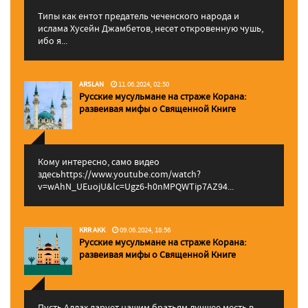
Типы как ентот предатель чеченского народа и
ислама Хусейн Джамбетов, несет откровенную чушь,
ибо я...
ARSLAN
11.06.2024, 02:50
Русские мусульмане на страже Корана:
pазвеивая мифы о Священной Книге
Кому интересно, само видео
здесьhttps://www.youtube.com/watch?
v=wAhN_UEuojU&lc=Ugz6-h0nMPQWTip7AZ94...
KRR AKK
09.06.2024, 18:56
Русские мусульмане на страже Корана:
pазвеивая мифы о Священной Книге
Пусть Аллах дарует нашим братьям лучшее месть в