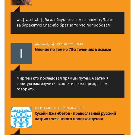
إمام احمد إمام , Ва алейкум ассалам ва рахматуЛлахи
ва баракятух! Спасибо брат за то что попробовал ...
إمام احمد إمام
29.01.2025, 00:43
Мнение по теме о 73-х течениях в исламе
Мир тем кто последовал прямым путем. А затем я
советую вам изучить основы ислама прежде чем
говорить...
АЗЕР ГАСАНЛИ
02.09.2024, 19:12
Хусейн Джамбетов - православный русский
патриот чеченского происхождения