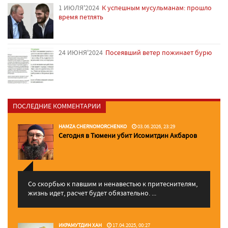
1 ИЮЛЯ'2024
К успешным мусульманам: прошло
время петлять
24 ИЮНЯ'2024
Посеявший ветер пожинает бурю
ПОСЛЕДНИЕ КОММЕНТАРИИ
HAMZA CHERNOMORCHENKO
03.06.2026, 23:29
Сегодня в Тюмени убит Исомитдин Акбаров
Со скорбью к павшим и ненавестью к притеснителям,
жизнь идет, расчет будет обязательно. ...
ИКРАМУТДИН ХАН
17.04.2025, 00:27