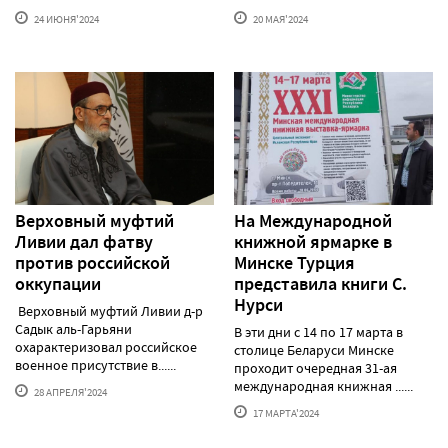
24 ИЮНЯ'2024
20 МАЯ'2024
Верховный муфтий
На Международной
Ливии дал фатву
книжной ярмарке в
против российской
Минске Турция
оккупации
представила книги С.
Нурси
Верховный муфтий Ливии д-р
Садык аль-Гарьяни
В эти дни с 14 по 17 марта в
охарактеризовал российское
столице Беларуси Минске
военное присутствие в......
проходит очередная 31-ая
международная книжная ......
28 АПРЕЛЯ'2024
17 МАРТА'2024