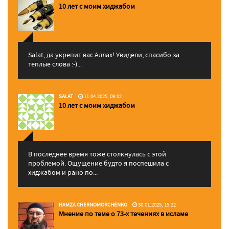
10 лет с моим хиджабом
Salat, да укрепит вас Аллаx! Увидели, спасибо за
теплые слова :-)...
SALAT
11.04.2025, 09:02
10 лет с моим хиджабом
В последнее время тоже столкнулась с этой
проблемой. Ощущение будто я поспешила с
хиджабом и рано по...
HAMZA CHERNOMORCHENKO
30.01.2025, 15:22
Мнение по теме о 73-х течениях в исламе