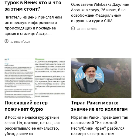
турок в Вене: кто и что
Основатель WikiLeaks Джулиан
за этим стоит?
Ассанж в среду, 26 июня, был
освобожден Федеральным
Читатель из Вены прислал нам
окружным судом США......
интересную информацию о
происходящих в последнее
28 ИЮНЯ'2024
время в столице Австр......
12 ИЮЛЯ'2024
Посеявший ветер
Тиран Раиси мертв:
пожинает бурю
знамение его коллегам
В России начался курортный
Ибрагим Раиси, президент так
сезон. Но, похоже, не так, как
называемой "Исламской
рассчитывало ее начальство,
Республики Иран", разбился
убеждавшее св......
насмерть с вертолетом......