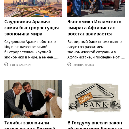
Саудовская Аравия:
Экономика Исламского
самая быстрорастущая
эмирата Афганистан
экономика мира
восстанавливается
Саудовская Аравия обогнала
Всемирный банк внимательно
Индию в качестве самой
следит за развитием
быстрорастущей крупной
экономической ситуации в
экономики в мире, а ее нен......
Афганистане, и последние от......
1 ФЕВРАЛЯ'2023
30 ЯНВАРЯ'2023
Талибы заключили
В Госдуму внесли закон
соглашение с Россией
об исламском банкинге