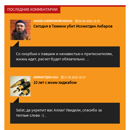
ПОСЛЕДНИЕ КОММЕНТАРИИ
HAMZA CHERNOMORCHENKO
03.06.2026, 23:29
Сегодня в Тюмени убит Исомитдин Акбаров
Со скорбью к павшим и ненавестью к притеснителям,
жизнь идет, расчет будет обязательно. ...
ИКРАМУТДИН ХАН
17.04.2025, 00:27
10 лет с моим хиджабом
Salat, да укрепит вас Аллаx! Увидели, спасибо за
теплые слова :-)...