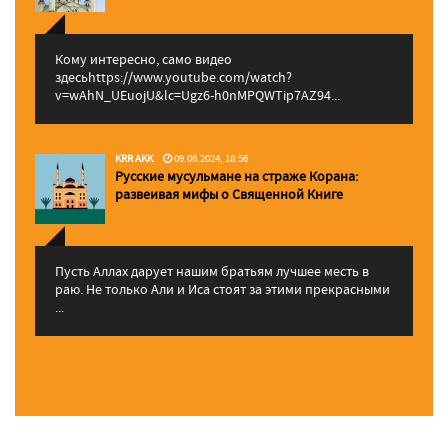
Кому интересно, само видео
здесьhttps://www.youtube.com/watch?
v=wAhN_UEuojU&lc=Ugz6-h0nMPQWTip7AZ94...
KRR AKK
09.06.2024, 18:56
Русские мусульмане на страже Корана:
pазвеивая мифы о Священной Книге
Пусть Аллах дарует нашим братьям лучшее месть в
раю. Не только Али и Иса стоят за этими прекрасными
...