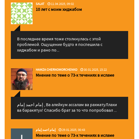
SALAT
11.04.2025, 09:02
10 лет с моим хиджабом
В последнее время тоже столкнулась с этой
проблемой. Ощущение будто я поспешила с
хиджабом и рано по...
HAMZA CHERNOMORCHENKO
30.01.2025, 15:22
Мнение по теме о 73-х течениях в исламе
إمام احمد إمام , Ва алейкум ассалам ва рахматуЛлахи
ва баракятух! Спасибо брат за то что попробовал ...
إمام احمد إمام
29.01.2025, 00:43
Мнение по теме о 73-х течениях в исламе