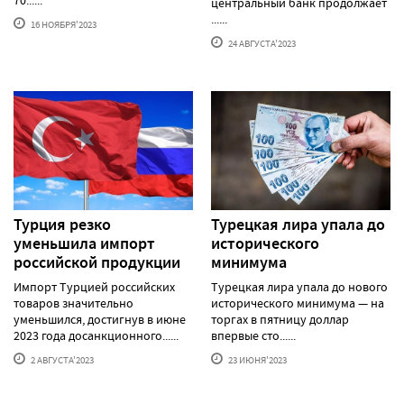
центральный банк продолжает
......
16 НОЯБРЯ'2023
24 АВГУСТА'2023
Турция резко
Турецкая лира упала до
уменьшила импорт
исторического
российской продукции
минимума
Импорт Турцией российских
Турецкая лира упала до нового
товаров значительно
исторического минимума — на
уменьшился, достигнув в июне
торгах в пятницу доллар
2023 года досанкционного......
впервые сто......
2 АВГУСТА'2023
23 ИЮНЯ'2023