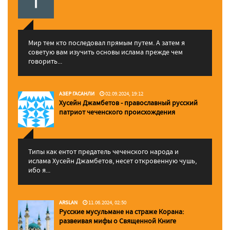
Мир тем кто последовал прямым путем. А затем я
советую вам изучить основы ислама прежде чем
говорить...
АЗЕР ГАСАНЛИ
02.09.2024, 19:12
Хусейн Джамбетов - православный русский
патриот чеченского происхождения
Типы как ентот предатель чеченского народа и
ислама Хусейн Джамбетов, несет откровенную чушь,
ибо я...
ARSLAN
11.06.2024, 02:50
Русские мусульмане на страже Корана:
pазвеивая мифы о Священной Книге