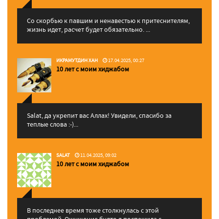
Со скорбью к павшим и ненавестью к притеснителям,
жизнь идет, расчет будет обязательно. ...
ИКРАМУТДИН ХАН
17.04.2025, 00:27
10 лет с моим хиджабом
Salat, да укрепит вас Аллаx! Увидели, спасибо за
теплые слова :-)...
SALAT
11.04.2025, 09:02
10 лет с моим хиджабом
В последнее время тоже столкнулась с этой