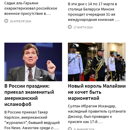
Садык аль-Гарьяни
В эти дни с 14 по 17 марта в
охарактеризовал российское
столице Беларуси Минске
военное присутствие в......
проходит очередная 31-ая
международная книжная ......
28 АПРЕЛЯ'2024
17 МАРТА'2024
В России праздник:
Новый король Малайзии
приехал знаменитый
не хочет быть
американский
марионеткой
исламофоб
Султан Ибрагим Искандар,
наследный правитель султаната
В Россию приехал Такер
Джохор, был приведен к
Карлсон, американский
присяге как 17-й......
"журналист", бывший ведущий
Fox News. Ажиотаж среди z-......
31 ЯНВАРЯ'2024