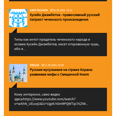
АЗЕР ГАСАНЛИ
02.09.2024, 19:12
Хусейн Джамбетов - православный русский
патриот чеченского происхождения
Типы как ентот предатель чеченского народа и
ислама Хусейн Джамбетов, несет откровенную чушь,
ибо я...
ARSLAN
11.06.2024, 02:50
Русские мусульмане на страже Корана:
pазвеивая мифы о Священной Книге
Кому интересно, само видео
здесьhttps://www.youtube.com/watch?
v=wAhN_UEuojU&lc=Ugz6-h0nMPQWTip7AZ94...