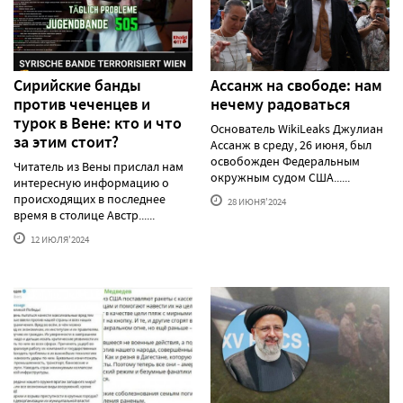
Сирийские банды
Ассанж на свободе: нам
против чеченцев и
нечему радоваться
турок в Вене: кто и что
Основатель WikiLeaks Джулиан
за этим стоит?
Ассанж в среду, 26 июня, был
освобожден Федеральным
Читатель из Вены прислал нам
окружным судом США......
интересную информацию о
происходящих в последнее
28 ИЮНЯ'2024
время в столице Австр......
12 ИЮЛЯ'2024