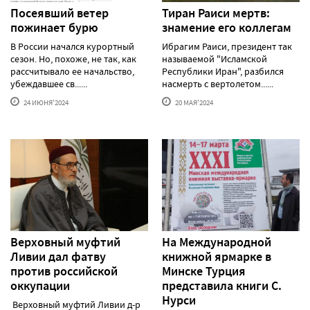
Посеявший ветер
Тиран Раиси мертв:
пожинает бурю
знамение его коллегам
В России начался курортный
Ибрагим Раиси, президент так
сезон. Но, похоже, не так, как
называемой "Исламской
рассчитывало ее начальство,
Республики Иран", разбился
убеждавшее св......
насмерть с вертолетом......
24 ИЮНЯ'2024
20 МАЯ'2024
Верховный муфтий
На Международной
Ливии дал фатву
книжной ярмарке в
против российской
Минске Турция
оккупации
представила книги С.
Нурси
Верховный муфтий Ливии д-р