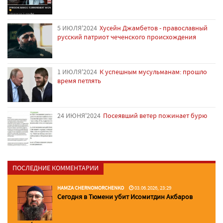
5 ИЮЛЯ'2024
Хусейн Джамбетов - православный
русский патриот чеченского происхождения
1 ИЮЛЯ'2024
К успешным мусульманам: прошло
время петлять
24 ИЮНЯ'2024
Посеявший ветер пожинает бурю
ПОСЛЕДНИЕ КОММЕНТАРИИ
HAMZA CHERNOMORCHENKO
03.06.2026, 23:29
Сегодня в Тюмени убит Исомитдин Акбаров