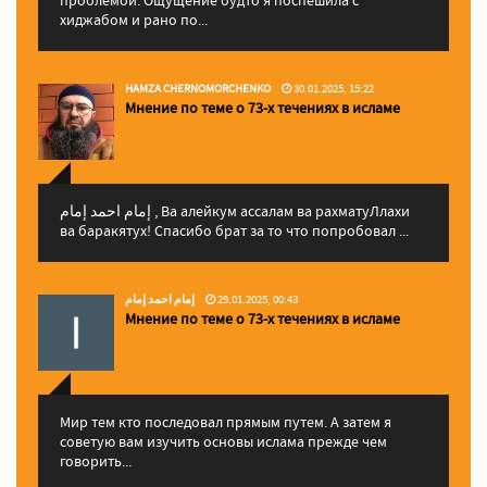
проблемой. Ощущение будто я поспешила с
хиджабом и рано по...
HAMZA CHERNOMORCHENKO
30.01.2025, 15:22
Мнение по теме о 73-х течениях в исламе
إمام احمد إمام , Ва алейкум ассалам ва рахматуЛлахи
ва баракятух! Спасибо брат за то что попробовал ...
إمام احمد إمام
29.01.2025, 00:43
Мнение по теме о 73-х течениях в исламе
Мир тем кто последовал прямым путем. А затем я
советую вам изучить основы ислама прежде чем
говорить...