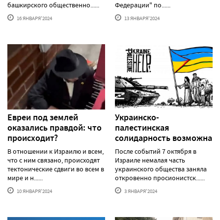
башкирского общественно......
Федерации" по......
16 ЯНВАРЯ'2024
13 ЯНВАРЯ'2024
Евреи под землей
Украинско-
оказались правдой: что
палестинская
происходит?
солидарность возможна
В отношении к Израилю и всем,
После событий 7 октября в
что с ним связано, происходят
Израиле немалая часть
тектонические сдвиги во всем в
украинского общества заняла
мире и н......
откровенно просионистск......
10 ЯНВАРЯ'2024
3 ЯНВАРЯ'2024