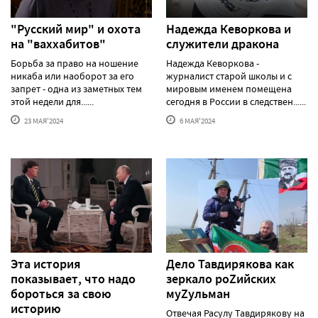
"Русский мир" и охота
Надежда Кеворкова и
на "ваххабитов"
служители дракона
Борьба за право на ношение
Надежда Кеворкова -
никаба или наоборот за его
журналист старой школы и с
запрет - одна из заметных тем
мировым именем помещена
этой недели для......
сегодня в России в следствен......
23 МАЯ'2024
6 МАЯ'2024
Эта история
Дело Тавдирякова как
показывает, что надо
зеркало роZийских
бороться за свою
муZульман
историю
Отвечая Расулу Тавдирякову на