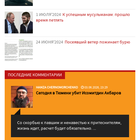
1 ИЮЛЯ'2024
К успешным мусульманам: прошло
время петлять
24 ИЮНЯ'2024
Посеявший ветер пожинает бурю
ПОСЛЕДНИЕ КОММЕНТАРИИ
HAMZA CHERNOMORCHENKO
03.06.2026, 23:29
Сегодня в Тюмени убит Исомитдин Акбаров
Со скорбью к павшим и ненавестью к притеснителям,
жизнь идет, расчет будет обязательно. ...