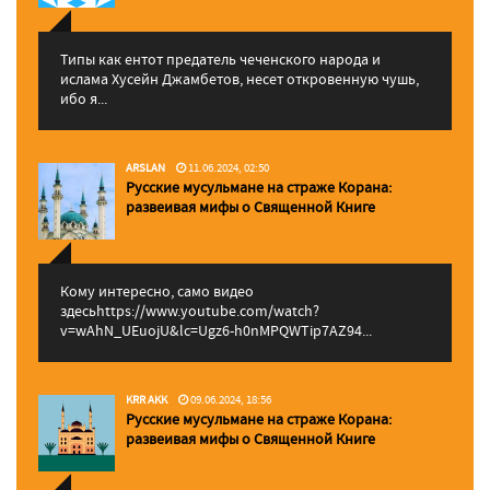
Типы как ентот предатель чеченского народа и
ислама Хусейн Джамбетов, несет откровенную чушь,
ибо я...
ARSLAN
11.06.2024, 02:50
Русские мусульмане на страже Корана:
pазвеивая мифы о Священной Книге
Кому интересно, само видео
здесьhttps://www.youtube.com/watch?
v=wAhN_UEuojU&lc=Ugz6-h0nMPQWTip7AZ94...
KRR AKK
09.06.2024, 18:56
Русские мусульмане на страже Корана:
pазвеивая мифы о Священной Книге