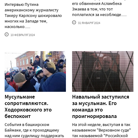
его обвинения Асламбека
Интервью Путина
Эжаева в том, что тот
американскому журналисту
поплатился за несоблюде......
Такеру Карлсону шокировало
многих на Западе тем,
31 ЯНВАРЯ'2024
насколько......
10 ФЕВРАЛЯ'2024
Мусульмане
Навальный заступился
сопротивляются.
за мусульман. Его
Ходорковского это
команда это
беспокоит
проигнорировала
События в башкирском
На этой неделе, выступая в так
Баймаке, где к проходящему
называемом "Верховном суде"
над ним судилищу поддержать
так называемой "Российской