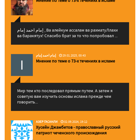
Мнение по теме о 73-х течениях в исламе
إمام احمد إمام , Ва алейкум ассалам ва рахматуЛлахи
ва баракятух! Спасибо брат за то что попробовал ...
إمام احمد إمام
29.01.2025, 00:43
Мнение по теме о 73-х течениях в исламе
Мир тем кто последовал прямым путем. А затем я
советую вам изучить основы ислама прежде чем
говорить...
АЗЕР ГАСАНЛИ
02.09.2024, 19:12
Хусейн Джамбетов - православный русский
патриот чеченского происхождения