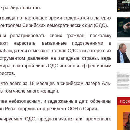
е разбирательство.
граждан в настоящее время содержатся в лагерях
контролем Сирийских демократических сил (СДС).
ы репатриировать своих граждан, поскольку
ают нарастать, вызванные подозрениями в
наблюдатели отмечают, что для СДС эти лагеря с их
струментом давления на западные страны, ведь
 мира, в которой лишь СДС является эффективным
ристов.
то всего за 18 месяцев в сирийском лагере Аль-
 в том числе много женщин.
олее небезопасным, и задержанные дети обречены
ПОСЛ
ан Риза, координатор-резидент ООН в Сирии.
ролируемом СДС, предназначался для временного