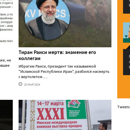
Тиран Раиси мертв: знамение его
коллегам
же, не
давшее
Ибрагим Раиси, президент так называемой
"Исламской Республики Иран", разбился насмерть
с вертолетом......
20 МАЯ'2024
Tweets