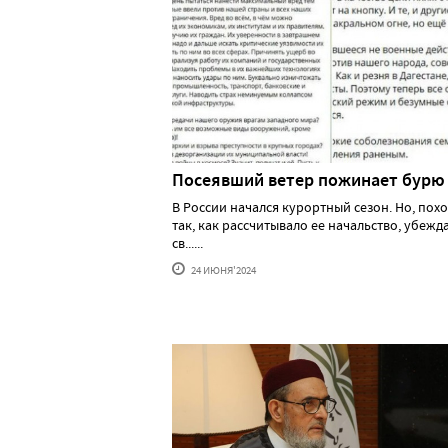
Посеявший ветер пожинает бурю
В России начался курортный сезон. Но, похо
так, как рассчитывало ее начальство, убеж
св......
24 ИЮНЯ'2024