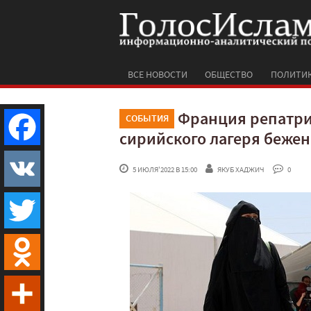
ВСЕ НОВОСТИ
ОБЩЕСТВО
ПОЛИТИ
Франция репатри
СОБЫТИЯ
сирийского лагеря беже
Facebook
 5 ИЮЛЯ'2022 В 15:00
ЯКУБ ХАДЖИЧ
 0
VK
Twitter
Odnoklassniki