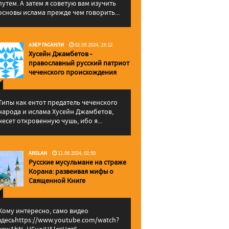
путем. А затем я советую вам изучить
основы ислама прежде чем говорить...
АЗЕР ГАСАНЛИ
02.09.2024, 19:12
Хусейн Джамбетов -
православный русский патриот
чеченского происхождения
Типы как ентот предатель чеченского
народа и ислама Хусейн Джамбетов,
несет откровенную чушь, ибо я...
ARSLAN
11.06.2024, 02:50
Русские мусульмане на страже
Корана: pазвеивая мифы о
Священной Книге
Кому интересно, само видео
здесьhttps://www.youtube.com/watch?