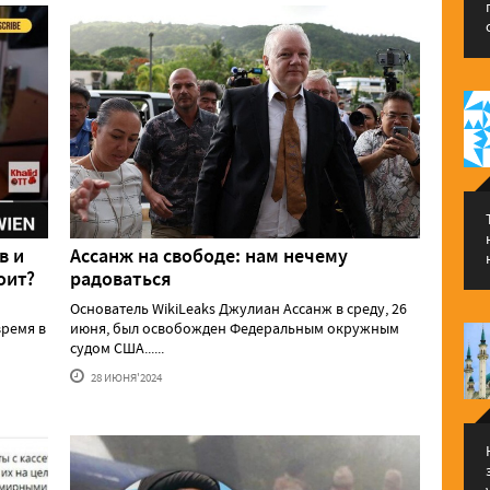
в и
Ассанж на свободе: нам нечему
оит?
радоваться
Основатель WikiLeaks Джулиан Ассанж в среду, 26
ремя в
июня, был освобожден Федеральным окружным
судом США......
28 ИЮНЯ'2024