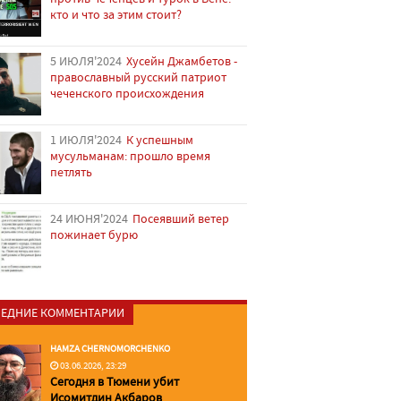
кто и что за этим стоит?
5 ИЮЛЯ'2024
Хусейн Джамбетов -
православный русский патриот
чеченского происхождения
1 ИЮЛЯ'2024
К успешным
мусульманам: прошло время
петлять
24 ИЮНЯ'2024
Посеявший ветер
пожинает бурю
ЕДНИЕ КОММЕНТАРИИ
HAMZA CHERNOMORCHENKO
03.06.2026, 23:29
Сегодня в Тюмени убит
Исомитдин Акбаров