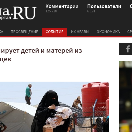
Комментарии
Пользователи
125 728
6 191
КА
ПРОСВЕЩЕНИЕ
СОБЫТИЯ
ИХ НРАВЫ
ЭКОНОМИКА
СР
ирует детей и матерей из
нцев