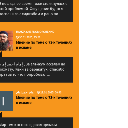
В последнее время тоже столкнулась с
этой проблемой. Ощущение будто я
поспешила с хиджабом и рано по...
HAMZA CHERNOMORCHENKO
30.01.2025, 15:22
Мнение по теме о 73-х течениях
в исламе
إمام احمد إما , Ва алейкум ассалам ва
рахматуЛлахи ва баракятух! Спасибо
брат за то что попробовал ...
إمام احمد إمام
29.01.2025, 00:43
Мнение по теме о 73-х течениях
в исламе
Мир тем кто последовал прямым