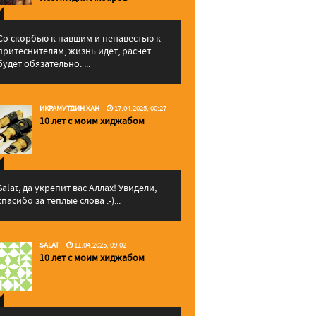
Со скорбью к павшим и ненавестью к
притеснителям, жизнь идет, расчет
будет обязательно. ...
ИКРАМУТДИН ХАН
17.04.2025, 00:27
10 лет с моим хиджабом
Salat, да укрепит вас Аллаx! Увидели,
спасибо за теплые слова :-)...
SALAT
11.04.2025, 09:02
10 лет с моим хиджабом