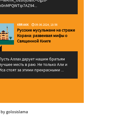
v=wAhN_UEuojU&lc=Ugz6-
h0nMPQWTip7AZ94...
KRR AKK
09.06.2024, 18:56
Русские мусульмане на страже
Корана: pазвеивая мифы о
Священной Книге
Пусть Аллах дарует нашим братьям
лучшее месть в раю. Не только Али и
Иса стоят за этими прекрасными ...
 by golosislama