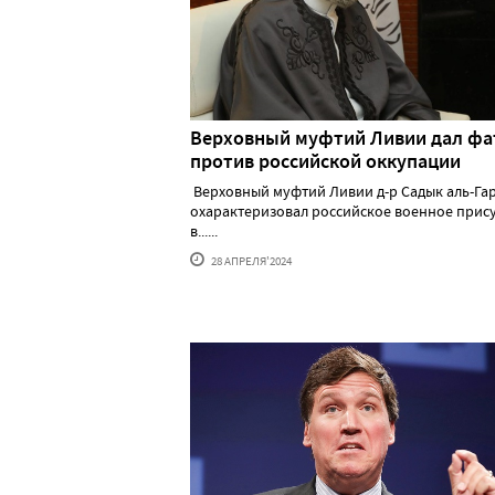
Верховный муфтий Ливии дал фа
против российской оккупации
Верховный муфтий Ливии д-р Садык аль-Га
охарактеризовал российское военное прис
в......
28 АПРЕЛЯ'2024