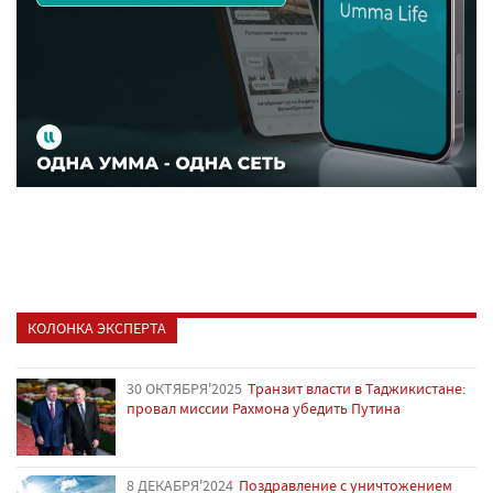
КОЛОНКА ЭКСПЕРТА
30 ОКТЯБРЯ'2025
Транзит власти в Таджикистане:
провал миссии Рахмона убедить Путина
8 ДЕКАБРЯ'2024
Поздравление с уничтожением