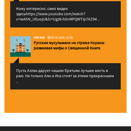
Кому интересно, само видео
здесьhttps://www.youtube.com/watch?
v=wAhN_UEuojU&lc=Ugz6-h0nMPQWTip7AZ94...
KRR AKK
09.06.2024, 18:56
Русские мусульмане на страже Корана:
pазвеивая мифы о Священной Книге
Пусть Аллах дарует нашим братьям лучшее месть в
раю. Не только Али и Иса стоят за этими прекрасными
...