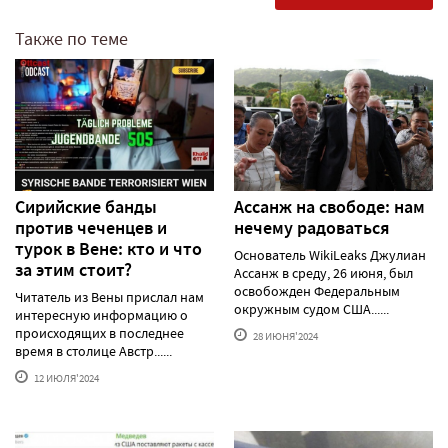
Также по теме
Сирийские банды
Ассанж на свободе: нам
против чеченцев и
нечему радоваться
турок в Вене: кто и что
Основатель WikiLeaks Джулиан
за этим стоит?
Ассанж в среду, 26 июня, был
освобожден Федеральным
Читатель из Вены прислал нам
окружным судом США......
интересную информацию о
происходящих в последнее
28 ИЮНЯ'2024
время в столице Австр......
12 ИЮЛЯ'2024