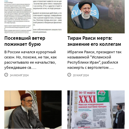
Посеявший ветер
Тиран Раиси мертв:
пожинает бурю
знамение его коллегам
В России начался курортный
Ибрагим Раиси, президент так
сезон. Но, похоже, не так, как
называемой "Исламской
рассчитывало ее начальство,
Республики Иран", разбился
убеждавшее св......
насмерть с вертолетом......
24 ИЮНЯ'2024
20 МАЯ'2024