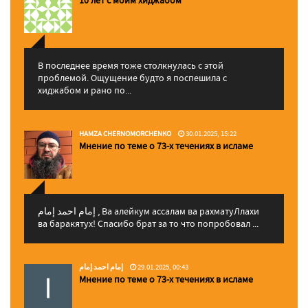
В последнее время тоже столкнулась с этой
проблемой. Ощущение будто я поспешила с
хиджабом и рано по...
HAMZA CHERNOMORCHENKO
30.01.2025, 15:22
Мнение по теме о 73-х течениях в исламе
إمام احمد إمام , Ва алейкум ассалам ва рахматуЛлахи
ва баракятух! Спасибо брат за то что попробовал ...
إمام احمد إمام
29.01.2025, 00:43
Мнение по теме о 73-х течениях в исламе