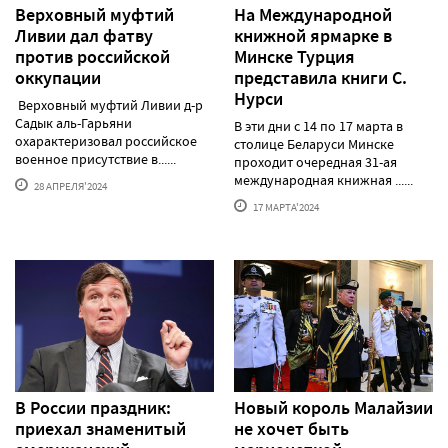
Верховный муфтий
На Международной
Ливии дал фатву
книжной ярмарке в
против российской
Минске Турция
оккупации
представила книги С.
Нурси
Верховный муфтий Ливии д-р
Садык аль-Гарьяни
В эти дни с 14 по 17 марта в
охарактеризовал российское
столице Беларуси Минске
военное присутствие в......
проходит очередная 31-ая
международная книжная ......
28 АПРЕЛЯ'2024
17 МАРТА'2024
В России праздник:
Новый король Малайзии
приехал знаменитый
не хочет быть