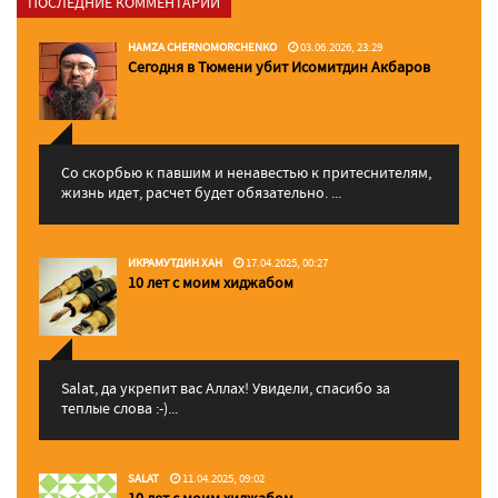
ПОСЛЕДНИЕ КОММЕНТАРИИ
HAMZA CHERNOMORCHENKO
03.06.2026, 23:29
Сегодня в Тюмени убит Исомитдин Акбаров
Со скорбью к павшим и ненавестью к притеснителям,
жизнь идет, расчет будет обязательно. ...
ИКРАМУТДИН ХАН
17.04.2025, 00:27
10 лет с моим хиджабом
Salat, да укрепит вас Аллаx! Увидели, спасибо за
теплые слова :-)...
SALAT
11.04.2025, 09:02
10 лет с моим хиджабом