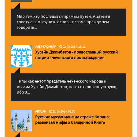
Мир тем кто последовал прямым путем. А затем я
советую вам изучить основы ислама прежде чем
говорить...
АЗЕР ГАСАНЛИ
02.09.2024, 19:12
Хусейн Джамбетов - православный русский
патриот чеченского происхождения
Типы как ентот предатель чеченского народа и
ислама Хусейн Джамбетов, несет откровенную чушь,
ибо я...
ARSLAN
11.06.2024, 02:50
Русские мусульмане на страже Корана:
pазвеивая мифы о Священной Книге