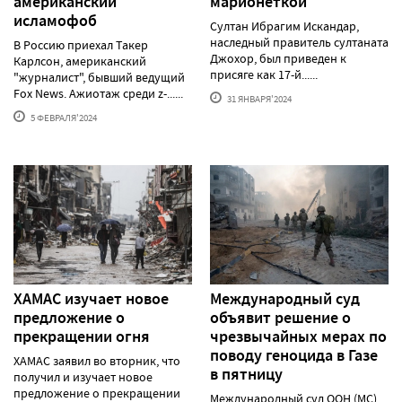
американский
марионеткой
исламофоб
Султан Ибрагим Искандар,
наследный правитель султаната
В Россию приехал Такер
Джохор, был приведен к
Карлсон, американский
присяге как 17-й......
"журналист", бывший ведущий
Fox News. Ажиотаж среди z-......
31 ЯНВАРЯ'2024
5 ФЕВРАЛЯ'2024
ХАМАС изучает новое
Международный суд
предложение о
объявит решение о
прекращении огня
чрезвычайных мерах по
поводу геноцида в Газе
ХАМАС заявил во вторник, что
в пятницу
получил и изучает новое
предложение о прекращении
Международный суд ООН (МС)