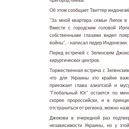
пригород Киева.
Об этом сообщает Твиттер индонези
"За мной квартира семьи Липок в
Вместе с городским головой Ирп
собственными глазами видел пов
войны", - написал лидер Индонезии.
Перед встречей с Зеленским Джоко
хирургических центров.
Торжественная встреча с Зеленским
что для Украины это крайне важ
приезжает глава азиатской и мус
"Глобальный Юг" остается по ме
скорее пророссийски, и в принц
отстраниться от региона, можно назв
Джокови в очередной раз подтве
независимости Украины, но у это