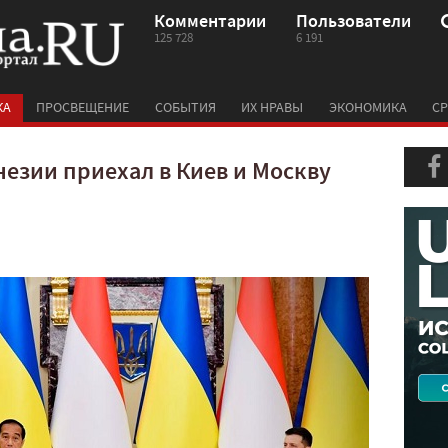
Комментарии
Пользователи
125 728
6 191
КА
ПРОСВЕЩЕНИЕ
СОБЫТИЯ
ИХ НРАВЫ
ЭКОНОМИКА
СР
езии приехал в Киев и Москву