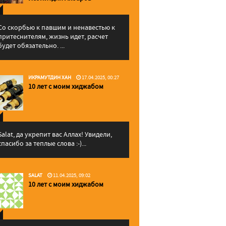
Со скорбью к павшим и ненавестью к
притеснителям, жизнь идет, расчет
будет обязательно. ...
ИКРАМУТДИН ХАН
17.04.2025, 00:27
10 лет с моим хиджабом
Salat, да укрепит вас Аллаx! Увидели,
спасибо за теплые слова :-)...
SALAT
11.04.2025, 09:02
10 лет с моим хиджабом