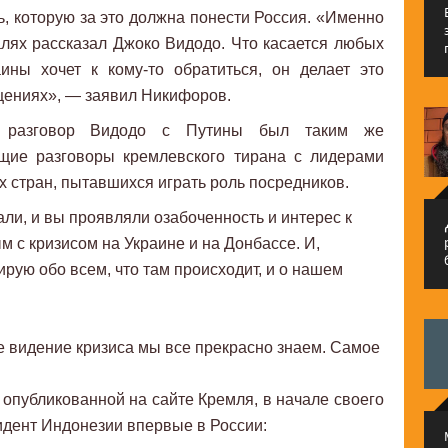
ь, которую за это должна понести Россия. «Именно
лях рассказал Джоко Видодо. Что касается любых
ины хочет к кому-то обратиться, он делает это
щениях», — заявил Никифоров.
то разговор Видодо с Путины был таким же
ущие разговоры кремлевского тирана с лидерами
х стран, пытавшихся играть роль посредников.
ли, и вы проявляли озабоченность и интерес к
م
 с кризисом на Украине и на Донбассе. И,
рую обо всем, что там происходит, и о нашем
е видение кризиса мы все прекрасно знаем. Самое
 опубликованной на сайте Кремля, в начале своего
идент Индонезии впервые в России: