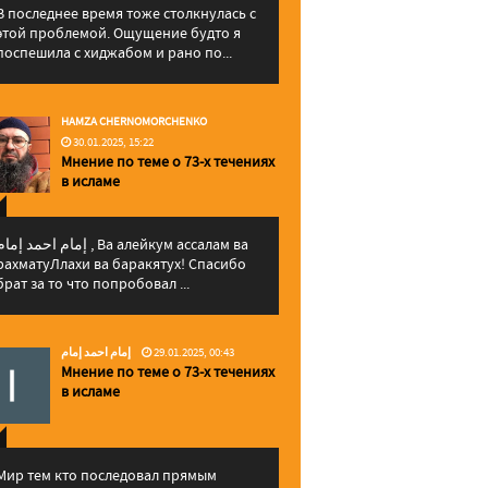
В последнее время тоже столкнулась с
этой проблемой. Ощущение будто я
поспешила с хиджабом и рано по...
HAMZA CHERNOMORCHENKO
30.01.2025, 15:22
Мнение по теме о 73-х течениях
в исламе
إمام احمد إما , Ва алейкум ассалам ва
рахматуЛлахи ва баракятух! Спасибо
брат за то что попробовал ...
إمام احمد إمام
29.01.2025, 00:43
Мнение по теме о 73-х течениях
в исламе
Мир тем кто последовал прямым