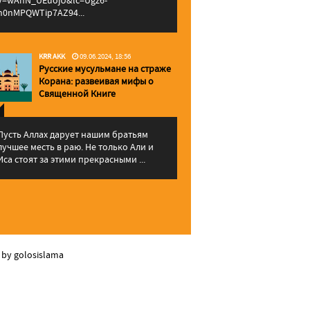
v=wAhN_UEuojU&lc=Ugz6-
h0nMPQWTip7AZ94...
KRR AKK
09.06.2024, 18:56
Русские мусульмане на страже
Корана: pазвеивая мифы о
Священной Книге
Пусть Аллах дарует нашим братьям
лучшее месть в раю. Не только Али и
Иса стоят за этими прекрасными ...
 by golosislama