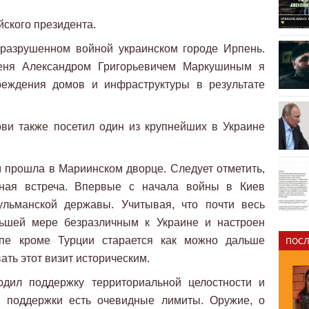
йского президента.
 разрушенном войной украинском городе Ирпень.
еня Александром Григорьевичем Маркушиным я
реждения домов и инфраструктуры в результате
ви также посетил один из крупнейших в Украине
 прошла в Мариинском дворце. Следует отметить,
ная встреча. Впервые с начала войны в Киев
ульманской державы. Учитывая, что почти весь
ньшей мере безразличным к Украине и настроен
ипе кроме Турции старается как можно дальше
ПОСЛ
ать этот визит историческим.
рдил поддержку территориальной целостности и
й поддержки есть очевидные лимиты. Оружие, о