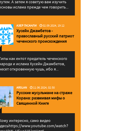
путем. А затем я советую вам изучить
основы ислама прежде чем говорить...
АЗЕР ГАСАНЛИ
02.09.2024, 19:12
Хусейн Джамбетов -
православный русский патриот
чеченского происхождения
Типы как ентот предатель чеченского
народа и ислама Хусейн Джамбетов,
несет откровенную чушь, ибо я...
ARSLAN
11.06.2024, 02:50
Русские мусульмане на страже
Корана: pазвеивая мифы о
Священной Книге
Кому интересно, само видео
здесьhttps://www.youtube.com/watch?