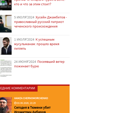
кто и что за этим стоит?
5 ИЮЛЯ'2024
Хусейн Джамбетов -
православный русский патриот
чеченского происхождения
1 ИЮЛЯ'2024
К успешным
мусульманам: прошло время
петлять
24 ИЮНЯ'2024
Посеявший ветер
пожинает бурю
ЕДНИЕ КОММЕНТАРИИ
HAMZA CHERNOMORCHENKO
03.06.2026, 23:29
Сегодня в Тюмени убит
Исомитдин Акбаров