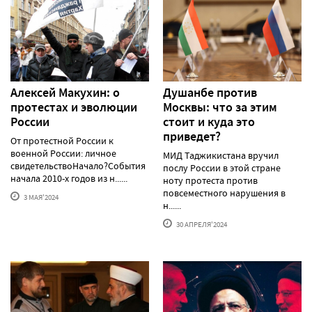
Алексей Макуxин: о
Душанбе против
протестаx и эволюции
Москвы: что за этим
России
стоит и куда это
приведет?
От протестной России к
военной России: личное
МИД Таджикистана вручил
свидетельствоНачало?События
послу России в этой стране
начала 2010-х годов из н......
ноту протеста против
повсеместного нарушения в
3 МАЯ'2024
н......
30 АПРЕЛЯ'2024