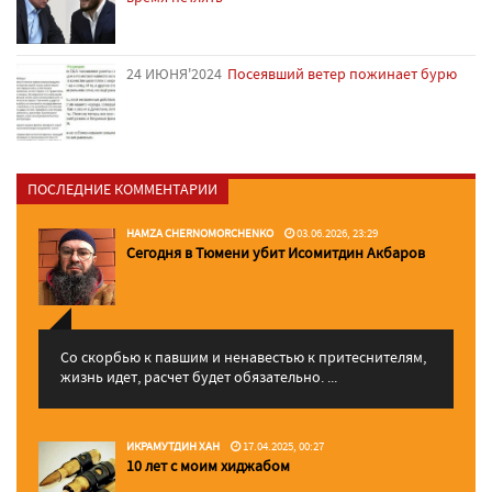
24 ИЮНЯ'2024
Посеявший ветер пожинает бурю
ПОСЛЕДНИЕ КОММЕНТАРИИ
HAMZA CHERNOMORCHENKO
03.06.2026, 23:29
Сегодня в Тюмени убит Исомитдин Акбаров
Со скорбью к павшим и ненавестью к притеснителям,
жизнь идет, расчет будет обязательно. ...
ИКРАМУТДИН ХАН
17.04.2025, 00:27
10 лет с моим хиджабом