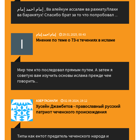
إمام احمد إمام , Ва алейкум ассалам ва рахматуЛлахи
ва баракятух! Спасибо брат за то что попробовал ...
إمام احمد إمام
29.01.2025, 00:43
Мнение по теме о 73-х течениях в исламе
Мир тем кто последовал прямым путем. А затем я
советую вам изучить основы ислама прежде чем
говорить...
АЗЕР ГАСАНЛИ
02.09.2024, 19:12
Хусейн Джамбетов - православный русский
патриот чеченского происхождения
Типы как ентот предатель чеченского народа и