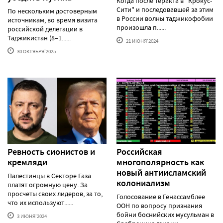
Когда после теракта в "Крокус-
Сити" и последовавшей за этим
По нескольким достоверным
в России волны таджикофобии
источникам, во время визита
произошла п......
российской делегации в
Таджикистан (8–1......
21 ИЮНЯ'2024
30 ОКТЯБРЯ'2025
Ревность сионистов и
Российская
кремляди
многополярность как
новый антиисламский
Палестинцы в Секторе Газа
колониализм
платят огромную цену. За
просчеты своих лидеров, за то,
Голосование в Генассамблее
что их используют......
ООН по вопросу признания
бойни боснийских мусульман в
3 ИЮНЯ'2024