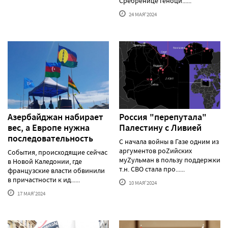
Сребренице геноци......
24 МАЯ'2024
Азербайджан набирает
Россия "перепутала"
вес, а Европе нужна
Палестину с Ливией
последовательность
С начала войны в Газе одним из
аргументов роZийских
События, происходящие сейчас
муZульман в пользу поддержки
в Новой Каледонии, где
т.н. СВО стала про......
французские власти обвинили
в причастности к ид......
10 МАЯ'2024
17 МАЯ'2024