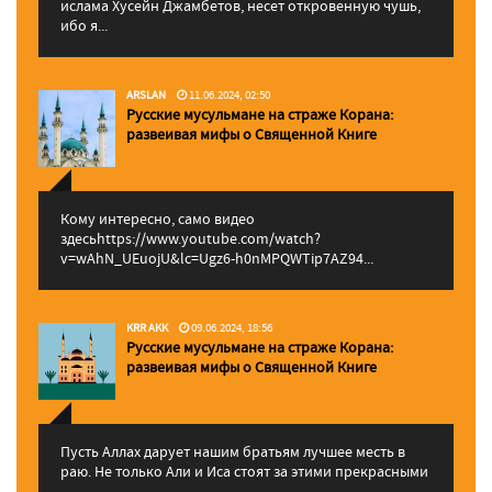
ислама Хусейн Джамбетов, несет откровенную чушь,
ибо я...
ARSLAN
11.06.2024, 02:50
Русские мусульмане на страже Корана:
pазвеивая мифы о Священной Книге
Кому интересно, само видео
здесьhttps://www.youtube.com/watch?
v=wAhN_UEuojU&lc=Ugz6-h0nMPQWTip7AZ94...
KRR AKK
09.06.2024, 18:56
Русские мусульмане на страже Корана:
pазвеивая мифы о Священной Книге
Пусть Аллах дарует нашим братьям лучшее месть в
раю. Не только Али и Иса стоят за этими прекрасными
...