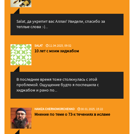
Salat, да укрепит вас Аллаx! Увидели, спасибо за
теплые слова :-)...
SALAT
11.04.2025, 09:02
10 лет с моим хиджабом
В последнее время тоже столкнулась с этой
проблемой. Ощущение будто я поспешила с
хиджабом и рано по...
HAMZA CHERNOMORCHENKO
30.01.2025, 15:22
Мнение по теме о 73-х течениях в исламе