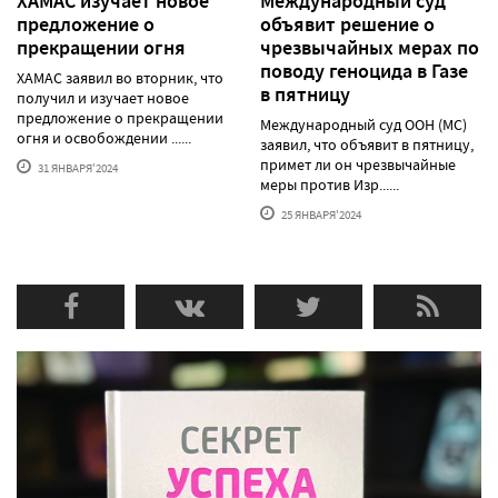
ХАМАС изучает новое
Международный суд
предложение о
объявит решение о
прекращении огня
чрезвычайных мерах по
поводу геноцида в Газе
ХАМАС заявил во вторник, что
в пятницу
получил и изучает новое
предложение о прекращении
Международный суд ООН (МС)
огня и освобождении ......
заявил, что объявит в пятницу,
примет ли он чрезвычайные
31 ЯНВАРЯ'2024
меры против Изр......
25 ЯНВАРЯ'2024