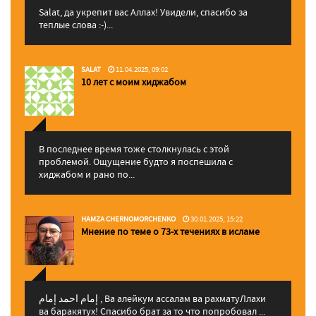
Salat, да укрепит вас Аллаx! Увидели, спасибо за
теплые слова :-)...
SALAT
11.04.2025, 09:02
10 лет с моим хиджабом
В последнее время тоже столкнулась с этой
проблемой. Ощущение будто я поспешила с
хиджабом и рано по...
HAMZA CHERNOMORCHENKO
30.01.2025, 15:22
Мнение по теме о 73-х течениях в исламе
إمام احمد إمام , Ва алейкум ассалам ва рахматуЛлахи
ва баракятух! Спасибо брат за то что попробовал ...