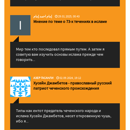
إمام احمد إمام
29.01.2025, 00:43
Мнение по теме о 73-х течениях в исламе
Мир тем кто последовал прямым путем. А затем я
советую вам изучить основы ислама прежде чем
говорить...
АЗЕР ГАСАНЛИ
02.09.2024, 19:12
Хусейн Джамбетов - православный русский
патриот чеченского происхождения
Типы как ентот предатель чеченского народа и
ислама Хусейн Джамбетов, несет откровенную чушь,
ибо я...