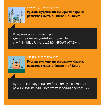
ARSLAN
11.06.2024, 02:50
Русские мусульмане на страже Корана:
pазвеивая мифы о Священной Книге
Кому интересно, само видео
здесьhttps://www.youtube.com/watch?
v=wAhN_UEuojU&lc=Ugz6-h0nMPQWTip7AZ94...
KRR AKK
09.06.2024, 18:56
Русские мусульмане на страже Корана:
pазвеивая мифы о Священной Книге
Пусть Аллах дарует нашим братьям лучшее месть в
раю. Не только Али и Иса стоят за этими прекрасными
...