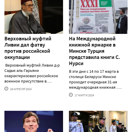
Верховный муфтий
На Международной
Ливии дал фатву
книжной ярмарке в
против российской
Минске Турция
оккупации
представила книги С.
Нурси
Верховный муфтий Ливии д-р
Садык аль-Гарьяни
В эти дни с 14 по 17 марта в
охарактеризовал российское
столице Беларуси Минске
военное присутствие в......
проходит очередная 31-ая
международная книжная ......
28 АПРЕЛЯ'2024
17 МАРТА'2024