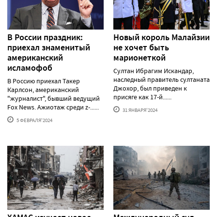
В России праздник:
Новый король Малайзии
приехал знаменитый
не хочет быть
американский
марионеткой
исламофоб
Султан Ибрагим Искандар,
наследный правитель султаната
В Россию приехал Такер
Джохор, был приведен к
Карлсон, американский
присяге как 17-й......
"журналист", бывший ведущий
Fox News. Ажиотаж среди z-......
31 ЯНВАРЯ'2024
5 ФЕВРАЛЯ'2024