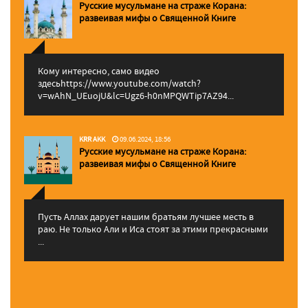
Русские мусульмане на страже Корана:
pазвеивая мифы о Священной Книге
Кому интересно, само видео
здесьhttps://www.youtube.com/watch?
v=wAhN_UEuojU&lc=Ugz6-h0nMPQWTip7AZ94...
KRR AKK
09.06.2024, 18:56
Русские мусульмане на страже Корана:
pазвеивая мифы о Священной Книге
Пусть Аллах дарует нашим братьям лучшее месть в
раю. Не только Али и Иса стоят за этими прекрасными
...