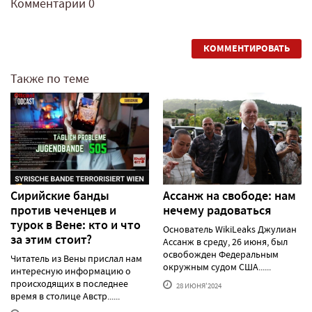
Комментарии
0
КОММЕНТИРОВАТЬ
Также по теме
Сирийские банды
Ассанж на свободе: нам
против чеченцев и
нечему радоваться
турок в Вене: кто и что
Основатель WikiLeaks Джулиан
за этим стоит?
Ассанж в среду, 26 июня, был
освобожден Федеральным
Читатель из Вены прислал нам
окружным судом США......
интересную информацию о
происходящих в последнее
28 ИЮНЯ'2024
время в столице Австр......