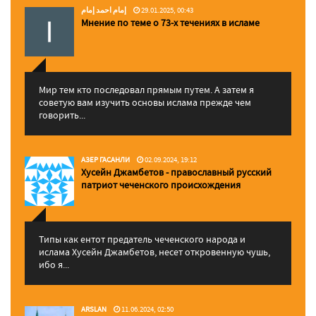
إمام احمد إمام
29.01.2025, 00:43
Мнение по теме о 73-х течениях в исламе
Мир тем кто последовал прямым путем. А затем я
советую вам изучить основы ислама прежде чем
говорить...
АЗЕР ГАСАНЛИ
02.09.2024, 19:12
Хусейн Джамбетов - православный русский
патриот чеченского происхождения
Типы как ентот предатель чеченского народа и
ислама Хусейн Джамбетов, несет откровенную чушь,
ибо я...
ARSLAN
11.06.2024, 02:50