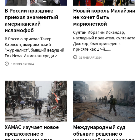
В России праздник:
Новый король Малайзии
приехал знаменитый
не хочет быть
американский
марионеткой
исламофоб
Султан Ибрагим Искандар,
наследный правитель султаната
В Россию приехал Такер
Джохор, был приведен к
Карлсон, американский
присяге как 17-й......
"журналист", бывший ведущий
Fox News. Ажиотаж среди z-......
31 ЯНВАРЯ'2024
5 ФЕВРАЛЯ'2024
ХАМАС изучает новое
Международный суд
предложение о
объявит решение о