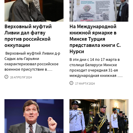
Верховный муфтий
На Международной
Ливии дал фатву
книжной ярмарке в
против российской
Минске Турция
оккупации
представила книги С.
Нурси
Верховный муфтий Ливии д-р
Садык аль-Гарьяни
В эти дни с 14 по 17 марта в
охарактеризовал российское
столице Беларуси Минске
военное присутствие в......
проходит очередная 31-ая
международная книжная ......
28 АПРЕЛЯ'2024
17 МАРТА'2024