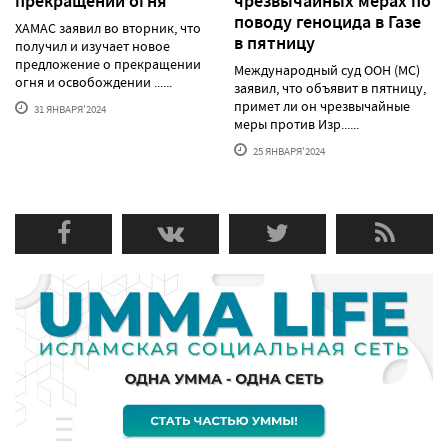
прекращении огня
чрезвычайных мерах по
поводу геноцида в Газе
ХАМАС заявил во вторник, что
в пятницу
получил и изучает новое
предложение о прекращении
Международный суд ООН (МС)
огня и освобождении ......
заявил, что объявит в пятницу,
примет ли он чрезвычайные
31 ЯНВАРЯ'2024
меры против Изр......
25 ЯНВАРЯ'2024