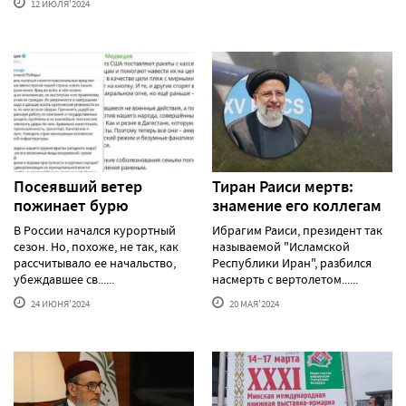
12 ИЮЛЯ'2024
Посеявший ветер
Тиран Раиси мертв:
пожинает бурю
знамение его коллегам
В России начался курортный
Ибрагим Раиси, президент так
сезон. Но, похоже, не так, как
называемой "Исламской
рассчитывало ее начальство,
Республики Иран", разбился
убеждавшее св......
насмерть с вертолетом......
24 ИЮНЯ'2024
20 МАЯ'2024