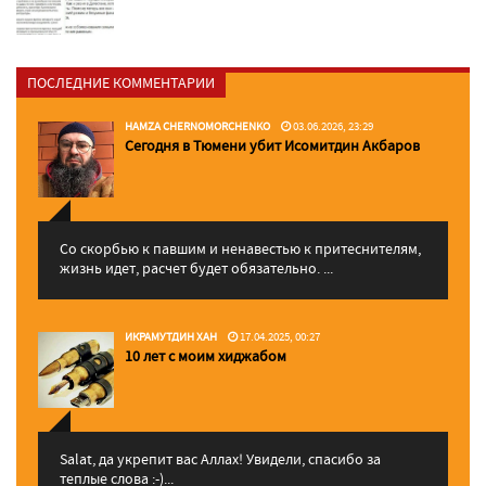
ПОСЛЕДНИЕ КОММЕНТАРИИ
HAMZA CHERNOMORCHENKO
03.06.2026, 23:29
Сегодня в Тюмени убит Исомитдин Акбаров
Со скорбью к павшим и ненавестью к притеснителям,
жизнь идет, расчет будет обязательно. ...
ИКРАМУТДИН ХАН
17.04.2025, 00:27
10 лет с моим хиджабом
Salat, да укрепит вас Аллаx! Увидели, спасибо за
теплые слова :-)...