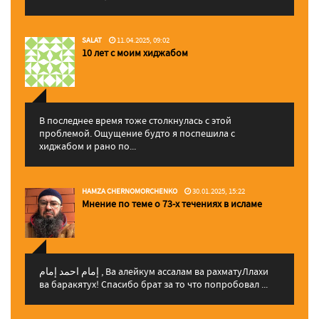
SALAT
11.04.2025, 09:02
10 лет с моим хиджабом
В последнее время тоже столкнулась с этой
проблемой. Ощущение будто я поспешила с
хиджабом и рано по...
HAMZA CHERNOMORCHENKO
30.01.2025, 15:22
Мнение по теме о 73-х течениях в исламе
إمام احمد إمام , Ва алейкум ассалам ва рахматуЛлахи
ва баракятух! Спасибо брат за то что попробовал ...