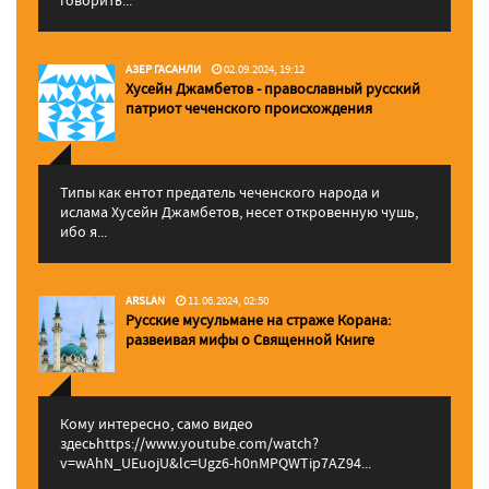
говорить...
АЗЕР ГАСАНЛИ
02.09.2024, 19:12
Хусейн Джамбетов - православный русский
патриот чеченского происхождения
Типы как ентот предатель чеченского народа и
ислама Хусейн Джамбетов, несет откровенную чушь,
ибо я...
ARSLAN
11.06.2024, 02:50
Русские мусульмане на страже Корана:
pазвеивая мифы о Священной Книге
Кому интересно, само видео
здесьhttps://www.youtube.com/watch?
v=wAhN_UEuojU&lc=Ugz6-h0nMPQWTip7AZ94...