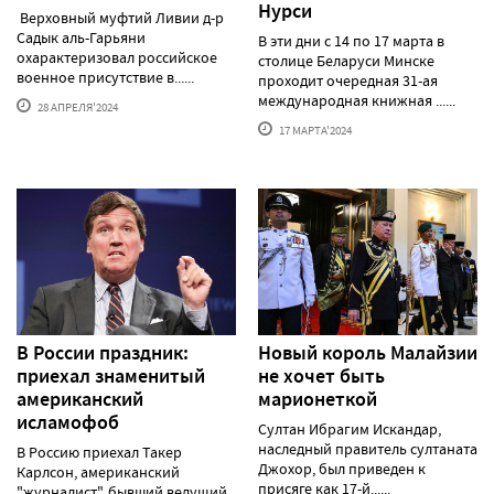
Нурси
Верховный муфтий Ливии д-р
Садык аль-Гарьяни
В эти дни с 14 по 17 марта в
охарактеризовал российское
столице Беларуси Минске
военное присутствие в......
проходит очередная 31-ая
международная книжная ......
28 АПРЕЛЯ'2024
17 МАРТА'2024
В России праздник:
Новый король Малайзии
приехал знаменитый
не хочет быть
американский
марионеткой
исламофоб
Султан Ибрагим Искандар,
наследный правитель султаната
В Россию приехал Такер
Джохор, был приведен к
Карлсон, американский
присяге как 17-й......
"журналист", бывший ведущий