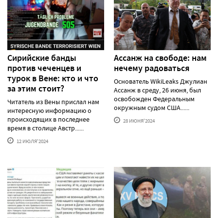
Сирийские банды
Ассанж на свободе: нам
против чеченцев и
нечему радоваться
турок в Вене: кто и что
Основатель WikiLeaks Джулиан
за этим стоит?
Ассанж в среду, 26 июня, был
освобожден Федеральным
Читатель из Вены прислал нам
окружным судом США......
интересную информацию о
происходящих в последнее
28 ИЮНЯ'2024
время в столице Австр......
12 ИЮЛЯ'2024