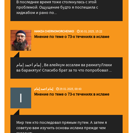
В последнее время тоже столкнулась с этой
проблемой. Ощущение будто я поспешила с
хиджабом и рано по...
HAMZA CHERNOMORCHENKO
30.01.2025, 15:22
Мнение по теме о 73-х течениях в исламе
إمام احمد إمام , Ва алейкум ассалам ва рахматуЛлахи
ва баракятух! Спасибо брат за то что попробовал ...
إمام احمد إمام
29.01.2025, 00:43
Мнение по теме о 73-х течениях в исламе
Мир тем кто последовал прямым путем. А затем я
советую вам изучить основы ислама прежде чем