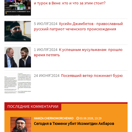
и турок в Вене: кто и что за этим стоит?
5 ИЮЛЯ'2024
Хусейн Джамбетов - православный
русский патриот чеченского происхождения
1 ИЮЛЯ'2024
К успешным мусульманам: прошло
время петлять
24 ИЮНЯ'2024
Посеявший ветер пожинает бурю
ПОСЛЕДНИЕ КОММЕНТАРИИ
HAMZA CHERNOMORCHENKO
03.06.2026, 23:29
Сегодня в Тюмени убит Исомитдин Акбаров