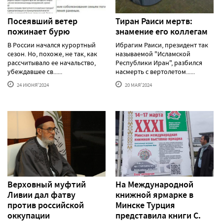
Посеявший ветер
Тиран Раиси мертв:
пожинает бурю
знамение его коллегам
В России начался курортный
Ибрагим Раиси, президент так
сезон. Но, похоже, не так, как
называемой "Исламской
рассчитывало ее начальство,
Республики Иран", разбился
убеждавшее св......
насмерть с вертолетом......
24 ИЮНЯ'2024
20 МАЯ'2024
Верховный муфтий
На Международной
Ливии дал фатву
книжной ярмарке в
против российской
Минске Турция
оккупации
представила книги С.