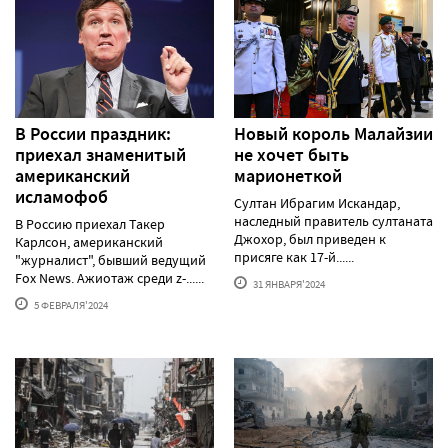
В России праздник:
Новый король Малайзии
приехал знаменитый
не хочет быть
американский
марионеткой
исламофоб
Султан Ибрагим Искандар,
наследный правитель султаната
В Россию приехал Такер
Джохор, был приведен к
Карлсон, американский
присяге как 17-й......
"журналист", бывший ведущий
Fox News. Ажиотаж среди z-......
31 ЯНВАРЯ'2024
5 ФЕВРАЛЯ'2024