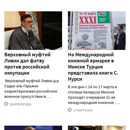
Верховный муфтий
На Международной
Ливии дал фатву
книжной ярмарке в
против российской
Минске Турция
оккупации
представила книги С.
Нурси
Верховный муфтий Ливии д-р
Садык аль-Гарьяни
В эти дни с 14 по 17 марта в
охарактеризовал российское
столице Беларуси Минске
военное присутствие в......
проходит очередная 31-ая
международная книжная ......
28 АПРЕЛЯ'2024
17 МАРТА'2024