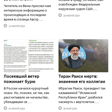
освобожден Федеральным
Читатель из Вены прислал нам
окружным судом США......
интересную информацию о
происходящих в последнее
28 ИЮНЯ'2024
время в столице Австр......
12 ИЮЛЯ'2024
Посеявший ветер
Тиран Раиси мертв:
пожинает бурю
знамение его коллегам
В России начался курортный
Ибрагим Раиси, президент так
сезон. Но, похоже, не так, как
называемой "Исламской
рассчитывало ее начальство,
Республики Иран", разбился
убеждавшее св......
насмерть с вертолетом......
24 ИЮНЯ'2024
20 МАЯ'2024