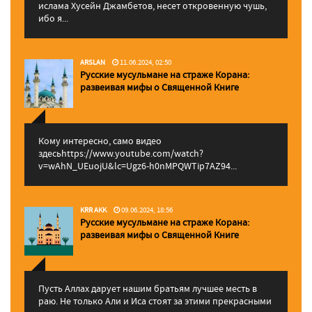
ислама Хусейн Джамбетов, несет откровенную чушь,
ибо я...
ARSLAN
11.06.2024, 02:50
Русские мусульмане на страже Корана:
pазвеивая мифы о Священной Книге
Кому интересно, само видео
здесьhttps://www.youtube.com/watch?
v=wAhN_UEuojU&lc=Ugz6-h0nMPQWTip7AZ94...
KRR AKK
09.06.2024, 18:56
Русские мусульмане на страже Корана:
pазвеивая мифы о Священной Книге
Пусть Аллах дарует нашим братьям лучшее месть в
раю. Не только Али и Иса стоят за этими прекрасными