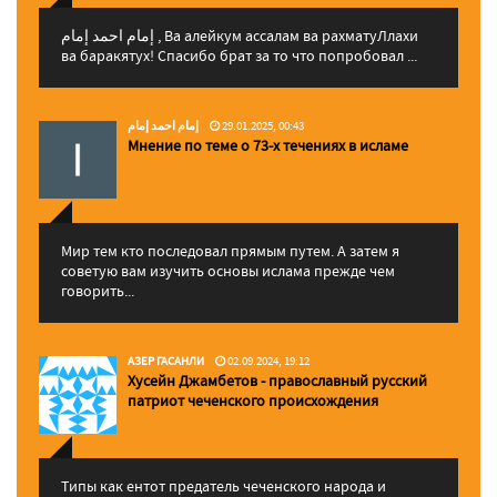
إمام احمد إمام , Ва алейкум ассалам ва рахматуЛлахи
ва баракятух! Спасибо брат за то что попробовал ...
إمام احمد إمام
29.01.2025, 00:43
Мнение по теме о 73-х течениях в исламе
Мир тем кто последовал прямым путем. А затем я
советую вам изучить основы ислама прежде чем
говорить...
АЗЕР ГАСАНЛИ
02.09.2024, 19:12
Хусейн Джамбетов - православный русский
патриот чеченского происхождения
Типы как ентот предатель чеченского народа и