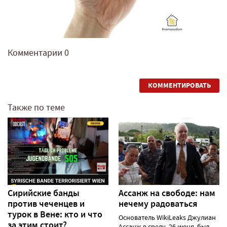
Комментарии
0
КОММЕНТИРОВАТЬ
Также по теме
Сирийские банды
Ассанж на свободе: нам
против чеченцев и
нечему радоваться
турок в Вене: кто и что
Основатель WikiLeaks Джулиан
за этим стоит?
Ассанж в среду, 26 июня, был