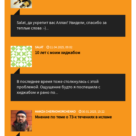
Salat, да укрепит вас Аллаx! Увидели, спасибо за
теплые слова :-)...
SALAT
11.04.2025, 09:02
10 лет с моим хиджабом
В последнее время тоже столкнулась с этой
проблемой. Ощущение будто я поспешила с
хиджабом и рано по...
HAMZA CHERNOMORCHENKO
30.01.2025, 15:22
Мнение по теме о 73-х течениях в исламе