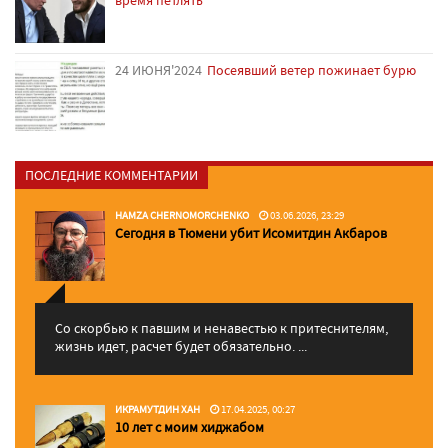
время петлять
24 ИЮНЯ'2024
Посеявший ветер пожинает бурю
ПОСЛЕДНИЕ КОММЕНТАРИИ
HAMZA CHERNOMORCHENKO
03.06.2026, 23:29
Сегодня в Тюмени убит Исомитдин Акбаров
Со скорбью к павшим и ненавестью к притеснителям,
жизнь идет, расчет будет обязательно. ...
ИКРАМУТДИН ХАН
17.04.2025, 00:27
10 лет с моим хиджабом