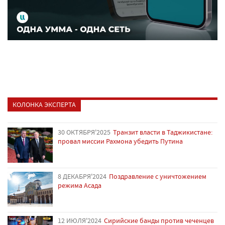
КОЛОНКА ЭКСПЕРТА
30 ОКТЯБРЯ'2025
Транзит власти в Таджикистане:
провал миссии Рахмона убедить Путина
8 ДЕКАБРЯ'2024
Поздравление с уничтожением
режима Асада
12 ИЮЛЯ'2024
Сирийские банды против чеченцев