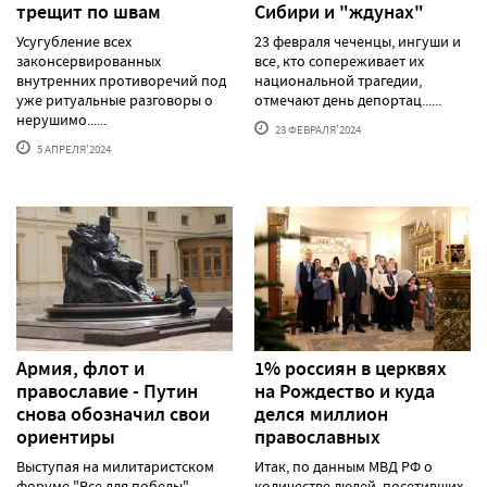
трещит по швам
Сибири и "ждунах"
Усугубление всех
23 февраля чеченцы, ингуши и
законсервированных
все, кто сопереживает их
внутренних противоречий под
национальной трагедии,
уже ритуальные разговоры о
отмечают день депортац......
нерушимо......
23 ФЕВРАЛЯ'2024
5 АПРЕЛЯ'2024
Армия, флот и
1% россиян в церквях
православие - Путин
на Рождество и куда
снова обозначил свои
делся миллион
ориентиры
православных
Выступая на милитаристском
Итак, по данным МВД РФ о
форуме "Все для победы"
количестве людей, посетивших