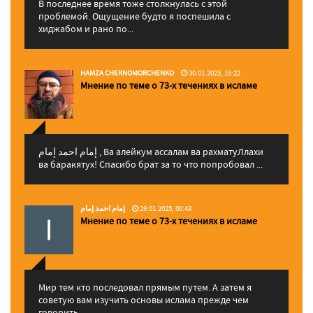
В последнее время тоже столкнулась с этой
проблемой. Ощущение будто я поспешила с
хиджабом и рано по...
HAMZA CHERNOMORCHENKO
30.01.2025, 15:22
Мнение по теме о 73-х течениях в исламе
إمام احمد إمام , Ва алейкум ассалам ва рахматуЛлахи
ва баракятух! Спасибо брат за то что попробовал ...
إمام احمد إمام
29.01.2025, 00:43
Мнение по теме о 73-х течениях в исламе
Мир тем кто последовал прямым путем. А затем я
советую вам изучить основы ислама прежде чем
говорить...