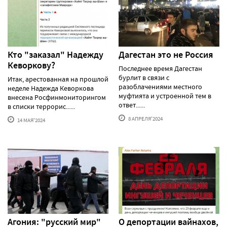
Кто "заказал" Надежду
Дагестан это не Россия
Кеворкову?
Последнее время Дагестан
бурлит в связи с
Итак, арестованная на прошлой
разоблачениями местного
неделе Надежда Кеворкова
муфтията и устроенной тем в
внесена Росфинмониторингом
ответ......
в списки террорис......
8 АПРЕЛЯ'2024
14 МАЯ'2024
Агония: "русский мир"
О депортации вайнахов,