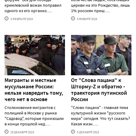
кремлевский вожак поправил
церкви на это Рождество, лишь
одного из его организ......
1% россиян приш......
3 ФЕВРАЛЯ'2024
8 ЯНВАРЯ'2024
Мигранты и местные
От "Слова пацана" к
мусульмане России:
Шторму-Z и обратно -
нельзя навредить тому,
траектория путинской
чего нет в основе
России
Столкновения мигрантов с
"Слово пацана" - главная тема
полицией в Москве у рынка
культурной жизни "русского
"Садовод", которые произошли
мира" сегодня. Что тут сказать?
в конце прошлой нед......
Какая жизн......
19 ДЕКАБРЯ'2023
5 ДЕКАБРЯ'2023