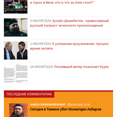
и турок в Вене: кто и что за этим стоит?
5 ИЮЛЯ'2024
Хусейн Джамбетов - православный
русский патриот чеченского происхождения
1 ИЮЛЯ'2024
К успешным мусульманам: прошло
время петлять
24 ИЮНЯ'2024
Посеявший ветер пожинает бурю
ПОСЛЕДНИЕ КОММЕНТАРИИ
HAMZA CHERNOMORCHENKO
03.06.2026, 23:29
Сегодня в Тюмени убит Исомитдин Акбаров