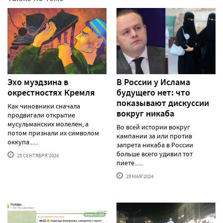
Эхо муэдзина в
В России у Ислама
окрестностях Кремля
будущего нет: что
показывают дискуссии
Как чиновники сначала
вокруг никаба
продвигали открытие
мусульманских молелен, а
Во всей истории вокруг
потом признали их символом
кампании за или против
оккупа......
запрета никаба в России
больше всего удивил тот
25 СЕНТЯБРЯ'2024
пиете......
29 МАЯ'2024