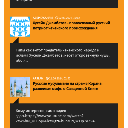
АЗЕР ГАСАНЛИ
02.09.2024, 19:12
Хусейн Джамбетов - православный русский
патриот чеченского происхождения
Типы как ентот предатель чеченского народа и
ислама Хусейн Джамбетов, несет откровенную чушь,
ибо я...
ARSLAN
11.06.2024, 02:50
Русские мусульмане на страже Корана:
pазвеивая мифы о Священной Книге
Кому интересно, само видео
здесьhttps://www.youtube.com/watch?
v=wAhN_UEuojU&lc=Ugz6-h0nMPQWTip7AZ94...