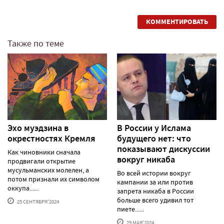
КОММЕНТИРОВАТЬ
Также по теме
Эхо муэдзина в
В России у Ислама
окрестностях Кремля
будущего нет: что
показывают дискуссии
Как чиновники сначала
вокруг никаба
продвигали открытие
мусульманских молелен, а
Во всей истории вокруг
потом признали их символом
кампании за или против
оккупа......
запрета никаба в России
больше всего удивил тот
25 СЕНТЯБРЯ'2024
пиете......
29 МАЯ'2024