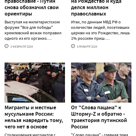
православие - Путин
на Рождество и куда
снова обозначил свои
делся миллион
ориентиры
православных
Выступая на милитаристском
Итак, по данным МВД РФ о
форуме "Все для победы"
количестве людей, посетивших
кремлевский вожак поправил
церкви на это Рождество, лишь
одного из его организ......
1% россиян приш......
3 ФЕВРАЛЯ'2024
8 ЯНВАРЯ'2024
Мигранты и местные
От "Слова пацана" к
мусульмане России:
Шторму-Z и обратно -
нельзя навредить тому,
траектория путинской
чего нет в основе
России
Столкновения мигрантов с
"Слово пацана" - главная тема