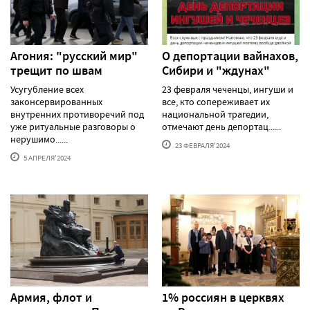
Агония: "русский мир"
О депортации вайнахов,
трещит по швам
Сибири и "ждунах"
Усугубление всех
23 февраля чеченцы, ингуши и
законсервированных
все, кто сопереживает их
внутренних противоречий под
национальной трагедии,
уже ритуальные разговоры о
отмечают день депортац......
нерушимо......
23 ФЕВРАЛЯ'2024
5 АПРЕЛЯ'2024
Армия, флот и
1% россиян в церквях