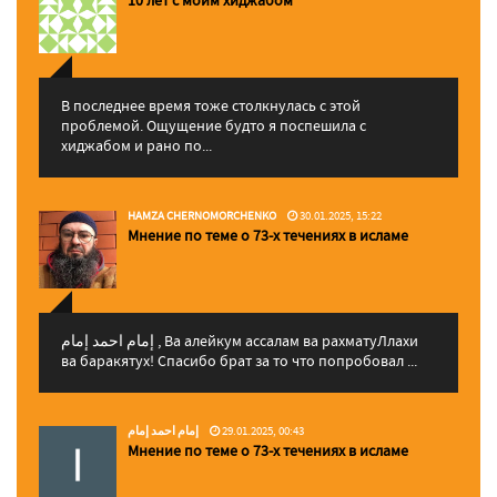
10 лет с моим хиджабом
В последнее время тоже столкнулась с этой
проблемой. Ощущение будто я поспешила с
хиджабом и рано по...
HAMZA CHERNOMORCHENKO
30.01.2025, 15:22
Мнение по теме о 73-х течениях в исламе
إمام احمد إمام , Ва алейкум ассалам ва рахматуЛлахи
ва баракятух! Спасибо брат за то что попробовал ...
إمام احمد إمام
29.01.2025, 00:43
Мнение по теме о 73-х течениях в исламе