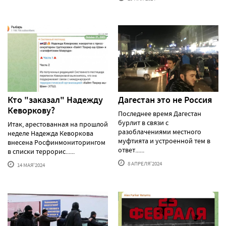
Кто "заказал" Надежду
Дагестан это не Россия
Кеворкову?
Последнее время Дагестан
бурлит в связи с
Итак, арестованная на прошлой
разоблачениями местного
неделе Надежда Кеворкова
муфтията и устроенной тем в
внесена Росфинмониторингом
ответ......
в списки террорис......
8 АПРЕЛЯ'2024
14 МАЯ'2024