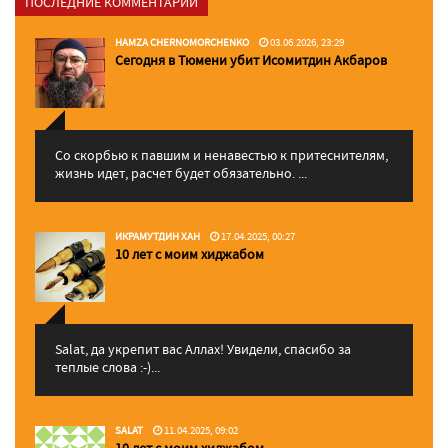
ПОСЛЕДНИЕ КОММЕНТАРИИ
HAMZA CHERNOMORCHENKO
03.06.2026, 23:29
Сегодня в Тюмени убит Исомитдин Акбаров
Со скорбью к павшим и ненавестью к притеснителям,
жизнь идет, расчет будет обязательно. ...
ИКРАМУТДИН ХАН
17.04.2025, 00:27
10 лет с моим хиджабом
Salat, да укрепит вас Аллаx! Увидели, спасибо за
теплые слова :-)...
SALAT
11.04.2025, 09:02