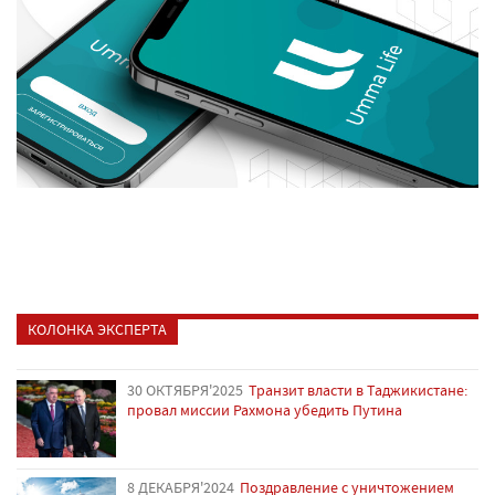
КОЛОНКА ЭКСПЕРТА
30 ОКТЯБРЯ'2025
Транзит власти в Таджикистане:
провал миссии Рахмона убедить Путина
8 ДЕКАБРЯ'2024
Поздравление с уничтожением