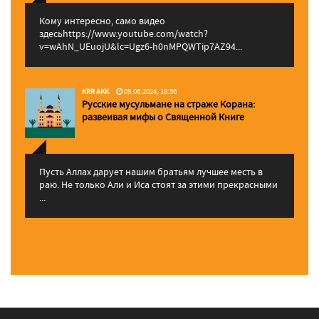
Кому интересно, само видео
здесьhttps://www.youtube.com/watch?
v=wAhN_UEuojU&lc=Ugz6-h0nMPQWTip7AZ94...
KRR AKK
09.06.2024, 18:56
Русские мусульмане на страже Корана:
pазвеивая мифы о Священной Книге
Пусть Аллах дарует нашим братьям лучшее месть в
раю. Не только Али и Иса стоят за этими прекрасными
...