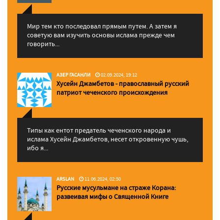
Мир тем кто последовал прямым путем. А затем я
советую вам изучить основы ислама прежде чем
говорить...
АЗЕР ГАСАНЛИ
02.09.2024, 19:12
Хусейн Джамбетов - православный русский
патриот чеченского происхождения
Типы как ентот предатель чеченского народа и
ислама Хусейн Джамбетов, несет откровенную чушь,
ибо я...
ARSLAN
11.06.2024, 02:50
Русские мусульмане на страже Корана:
pазвеивая мифы о Священной Книге