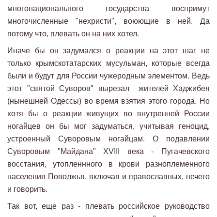
многонационального государства воспримут
многочисленные "нехристи", воюющие в ней. Да
потому что, плевать он на них хотел.
Иначе бы он задумался о реакции на этот шаг не
только крымскотатарских мусульман, которые всегда
были и будут для России чужеродным элементом. Ведь
этот "святой Суворов" вырезал жителей Хаджибея
(нынешней Одессы) во время взятия этого города. Но
хотя бы о реакции живущих во внутренней России
ногайцев он бы мог задуматься, учитывая геноцид,
устроенный Суворовым ногайцам. О подавлении
Суворовым "Майдана" XVIII века - Пугачевского
восстания, утопленнного в крови разноплеменного
населения Поволжья, включая и православных, нечего
и говорить.
Так вот, еще раз - плевать российское руководство