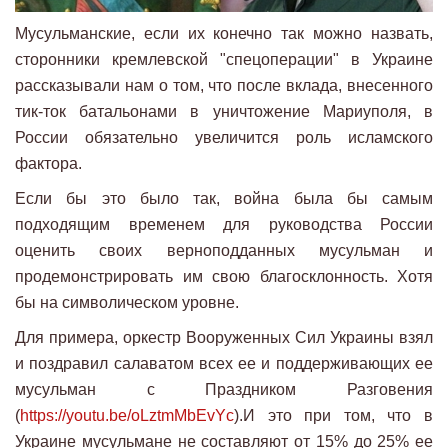
Мусульманские, если их конечно так можно назвать,
сторонники кремлевской "спецоперации" в Украине
рассказывали нам о том, что после вклада, внесенного
тик-ток батальонами в уничтожение Мариуполя, в
России обязательно увеличится роль исламского
фактора.
Если бы это было так, война была бы самым
подходящим временем для руководства России
оценить своих верноподданных мусульман и
продемонстрировать им свою благосклонность. Хотя
бы на символическом уровне.
Для примера, оркестр Вооруженных Сил Украины взял
и поздравил салаватом всех ее и поддерживающих ее
мусульман с Праздником Разговения
(
https://youtu.be/oLztmMbEvYc
).И это при том, что в
Украине мусульмане не составляют от 15% до 25% ее