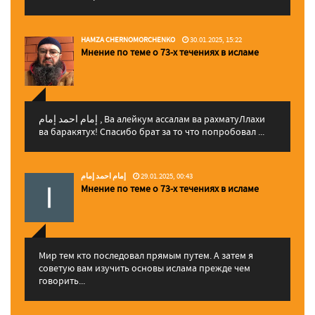
HAMZA CHERNOMORCHENKO
30.01.2025, 15:22
Мнение по теме о 73-х течениях в исламе
إمام احمد إمام , Ва алейкум ассалам ва рахматуЛлахи
ва баракятух! Спасибо брат за то что попробовал ...
إمام احمد إمام
29.01.2025, 00:43
Мнение по теме о 73-х течениях в исламе
Мир тем кто последовал прямым путем. А затем я
советую вам изучить основы ислама прежде чем
говорить...