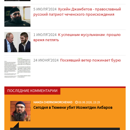
5 ИЮЛЯ'2024
Хусейн Джамбетов - православный
русский патриот чеченского происхождения
1 ИЮЛЯ'2024
К успешным мусульманам: прошло
время петлять
24 ИЮНЯ'2024
Посеявший ветер пожинает бурю
ПОСЛЕДНИЕ КОММЕНТАРИИ
HAMZA CHERNOMORCHENKO
03.06.2026, 23:29
Сегодня в Тюмени убит Исомитдин Акбаров