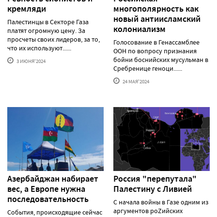
кремляди
многополярность как
новый антиисламский
Палестинцы в Секторе Газа
колониализм
платят огромную цену. За
просчеты своих лидеров, за то,
Голосование в Генассамблее
что их используют......
ООН по вопросу признания
бойни боснийских мусульман в
3 ИЮНЯ'2024
Сребренице геноци......
24 МАЯ'2024
Азербайджан набирает
Россия "перепутала"
вес, а Европе нужна
Палестину с Ливией
последовательность
С начала войны в Газе одним из
аргументов роZийских
События, происходящие сейчас