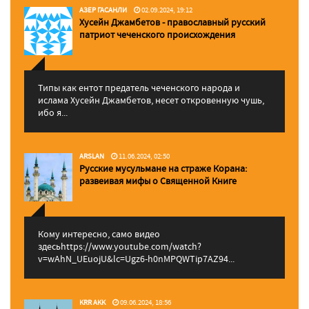
АЗЕР ГАСАНЛИ
02.09.2024, 19:12
Хусейн Джамбетов - православный русский
патриот чеченского происхождения
Типы как ентот предатель чеченского народа и
ислама Хусейн Джамбетов, несет откровенную чушь,
ибо я...
ARSLAN
11.06.2024, 02:50
Русские мусульмане на страже Корана:
pазвеивая мифы о Священной Книге
Кому интересно, само видео
здесьhttps://www.youtube.com/watch?
v=wAhN_UEuojU&lc=Ugz6-h0nMPQWTip7AZ94...
KRR AKK
09.06.2024, 18:56