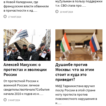
муZульман в пользу поддержки
в Новой Каледонии, где
т.н. СВО стала про......
французские власти обвинили
в причастности к ид......
10 МАЯ'2024
17 МАЯ'2024
Алексей Макуxин: о
Душанбе против
протестаx и эволюции
Москвы: что за этим
России
стоит и куда это
приведет?
От протестной России к
военной России: личное
МИД Таджикистана вручил
свидетельствоНачало?События
послу России в этой стране
начала 2010-х годов из н......
ноту протеста против
повсеместного нарушения в
3 МАЯ'2024
н......