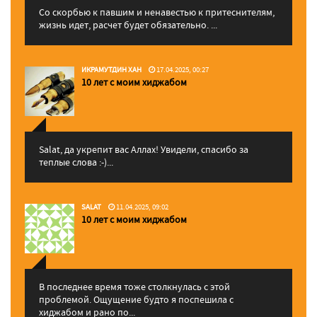
Со скорбью к павшим и ненавестью к притеснителям,
жизнь идет, расчет будет обязательно. ...
ИКРАМУТДИН ХАН
17.04.2025, 00:27
10 лет с моим хиджабом
Salat, да укрепит вас Аллаx! Увидели, спасибо за
теплые слова :-)...
SALAT
11.04.2025, 09:02
10 лет с моим хиджабом
В последнее время тоже столкнулась с этой
проблемой. Ощущение будто я поспешила с
хиджабом и рано по...