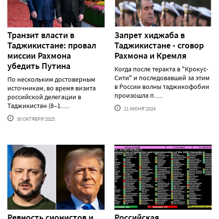
Транзит власти в
Запрет хиджаба в
Таджикистане: провал
Таджикистане - сговор
миссии Рахмона
Рахмона и Кремля
убедить Путина
Когда после теракта в "Крокус-
Сити" и последовавшей за этим
По нескольким достоверным
в России волны таджикофобии
источникам, во время визита
произошла п......
российской делегации в
Таджикистан (8–1......
21 ИЮНЯ'2024
30 ОКТЯБРЯ'2025
Ревность сионистов и
Российская