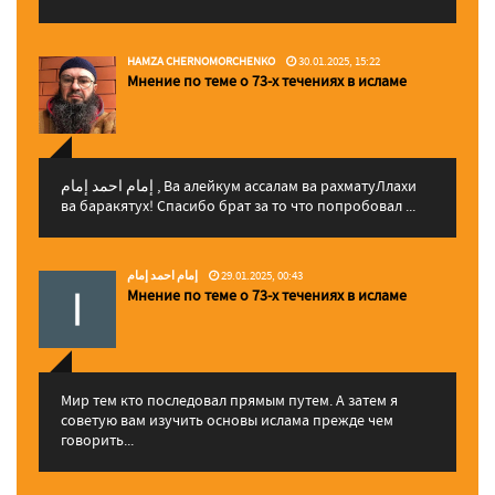
HAMZA CHERNOMORCHENKO
30.01.2025, 15:22
Мнение по теме о 73-х течениях в исламе
إمام احمد إمام , Ва алейкум ассалам ва рахматуЛлахи
ва баракятух! Спасибо брат за то что попробовал ...
إمام احمد إمام
29.01.2025, 00:43
Мнение по теме о 73-х течениях в исламе
Мир тем кто последовал прямым путем. А затем я
советую вам изучить основы ислама прежде чем
говорить...