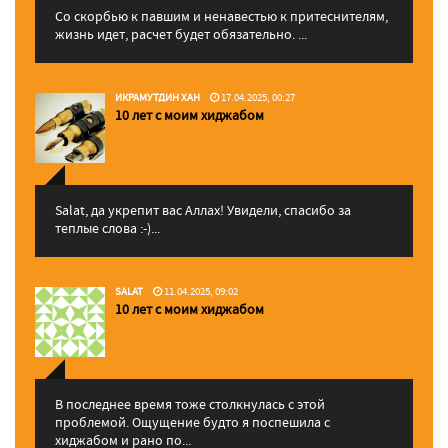
Со скорбью к павшим и ненавестью к притеснителям,
жизнь идет, расчет будет обязательно. ...
ИКРАМУТДИН ХАН
17.04.2025, 00:27
10 лет с моим хиджабом
Salat, да укрепит вас Аллаx! Увидели, спасибо за
теплые слова :-)...
SALAT
11.04.2025, 09:02
10 лет с моим хиджабом
В последнее время тоже столкнулась с этой
проблемой. Ощущение будто я поспешила с
хиджабом и рано по...