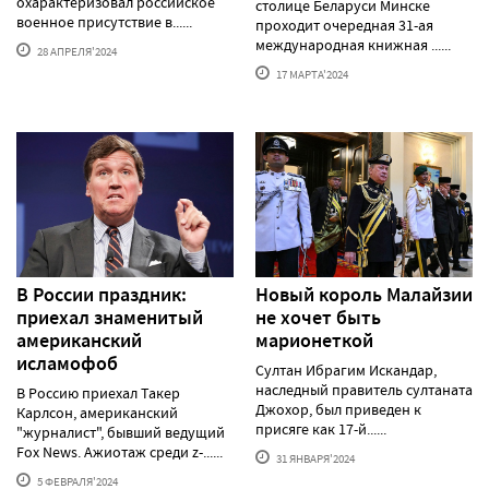
охарактеризовал российское
столице Беларуси Минске
военное присутствие в......
проходит очередная 31-ая
международная книжная ......
28 АПРЕЛЯ'2024
17 МАРТА'2024
В России праздник:
Новый король Малайзии
приехал знаменитый
не хочет быть
американский
марионеткой
исламофоб
Султан Ибрагим Искандар,
наследный правитель султаната
В Россию приехал Такер
Джохор, был приведен к
Карлсон, американский
присяге как 17-й......
"журналист", бывший ведущий
Fox News. Ажиотаж среди z-......
31 ЯНВАРЯ'2024
5 ФЕВРАЛЯ'2024