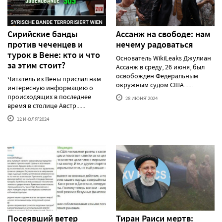
Сирийские банды
Ассанж на свободе: нам
против чеченцев и
нечему радоваться
турок в Вене: кто и что
Основатель WikiLeaks Джулиан
за этим стоит?
Ассанж в среду, 26 июня, был
освобожден Федеральным
Читатель из Вены прислал нам
окружным судом США......
интересную информацию о
происходящих в последнее
28 ИЮНЯ'2024
время в столице Австр......
12 ИЮЛЯ'2024
Посеявший ветер
Тиран Раиси мертв: