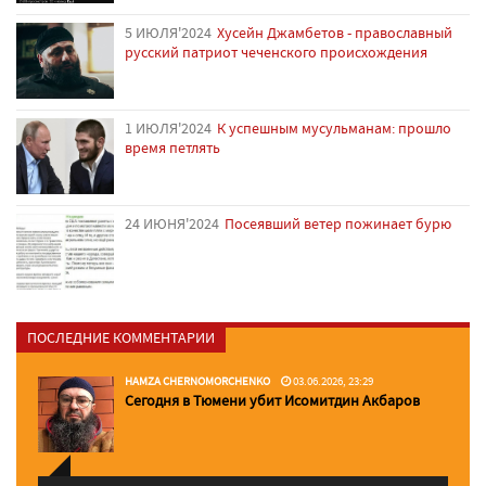
5 ИЮЛЯ'2024
Хусейн Джамбетов - православный
русский патриот чеченского происхождения
1 ИЮЛЯ'2024
К успешным мусульманам: прошло
время петлять
24 ИЮНЯ'2024
Посеявший ветер пожинает бурю
ПОСЛЕДНИЕ КОММЕНТАРИИ
HAMZA CHERNOMORCHENKO
03.06.2026, 23:29
Сегодня в Тюмени убит Исомитдин Акбаров