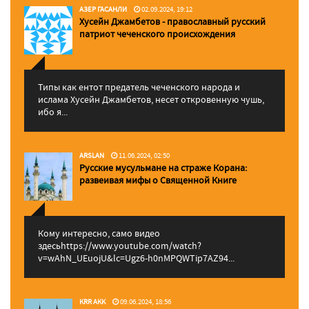
АЗЕР ГАСАНЛИ
02.09.2024, 19:12
Хусейн Джамбетов - православный русский
патриот чеченского происхождения
Типы как ентот предатель чеченского народа и
ислама Хусейн Джамбетов, несет откровенную чушь,
ибо я...
ARSLAN
11.06.2024, 02:50
Русские мусульмане на страже Корана:
pазвеивая мифы о Священной Книге
Кому интересно, само видео
здесьhttps://www.youtube.com/watch?
v=wAhN_UEuojU&lc=Ugz6-h0nMPQWTip7AZ94...
KRR AKK
09.06.2024, 18:56