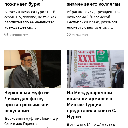
пожинает бурю
знамение его коллегам
В России начался курортный
Ибрагим Раиси, президент так
сезон. Но, похоже, не так, как
называемой "Исламской
рассчитывало ее начальство,
Республики Иран", разбился
убеждавшее св......
насмерть с вертолетом......
24 ИЮНЯ'2024
20 МАЯ'2024
Верховный муфтий
На Международной
Ливии дал фатву
книжной ярмарке в
против российской
Минске Турция
оккупации
представила книги С.
Нурси
Верховный муфтий Ливии д-р
Садык аль-Гарьяни
В эти дни с 14 по 17 марта в