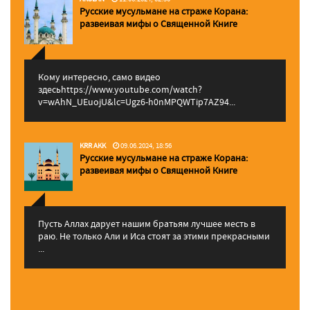
Русские мусульмане на страже Корана:
pазвеивая мифы о Священной Книге
Кому интересно, само видео
здесьhttps://www.youtube.com/watch?
v=wAhN_UEuojU&lc=Ugz6-h0nMPQWTip7AZ94...
KRR AKK
09.06.2024, 18:56
Русские мусульмане на страже Корана:
pазвеивая мифы о Священной Книге
Пусть Аллах дарует нашим братьям лучшее месть в
раю. Не только Али и Иса стоят за этими прекрасными
...