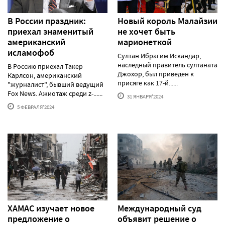
В России праздник:
Новый король Малайзии
приехал знаменитый
не хочет быть
американский
марионеткой
исламофоб
Султан Ибрагим Искандар,
наследный правитель султаната
В Россию приехал Такер
Джохор, был приведен к
Карлсон, американский
присяге как 17-й......
"журналист", бывший ведущий
Fox News. Ажиотаж среди z-......
31 ЯНВАРЯ'2024
5 ФЕВРАЛЯ'2024
ХАМАС изучает новое
Международный суд
предложение о
объявит решение о