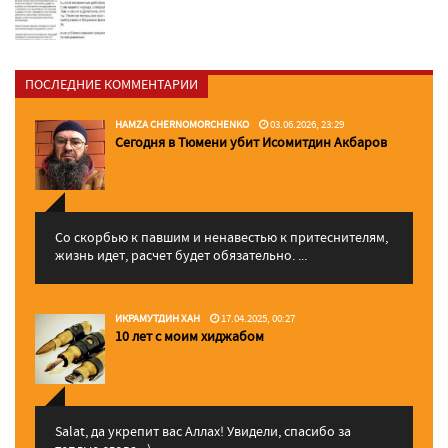
ПОСЛЕДНИЕ КОММЕНТАРИИ
HAMZA CHERNOMORCHENKO
03.06.2026, 23:29
Сегодня в Тюмени убит Исомитдин Акбаров
Со скорбью к павшим и ненавестью к притеснителям,
жизнь идет, расчет будет обязательно. ...
ИКРАМУТДИН ХАН
17.04.2025, 00:27
10 лет с моим хиджабом
Salat, да укрепит вас Аллаx! Увидели, спасибо за