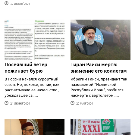
12 ИЮЛЯ'2024
Посеявший ветер
Тиран Раиси мертв:
пожинает бурю
знамение его коллегам
В России начался курортный
Ибрагим Раиси, президент так
сезон. Но, похоже, не так, как
называемой "Исламской
рассчитывало ее начальство,
Республики Иран", разбился
убеждавшее св......
насмерть с вертолетом......
24 ИЮНЯ'2024
20 МАЯ'2024