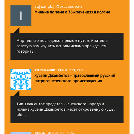
إمام احمد إمام
29.01.2025, 00:43
Мнение по теме о 73-х течениях в исламе
Мир тем кто последовал прямым путем. А затем я
советую вам изучить основы ислама прежде чем
говорить...
АЗЕР ГАСАНЛИ
02.09.2024, 19:12
Хусейн Джамбетов - православный русский
патриот чеченского происхождения
Типы как ентот предатель чеченского народа и
ислама Хусейн Джамбетов, несет откровенную чушь,
ибо я...
ARSLAN
11.06.2024, 02:50