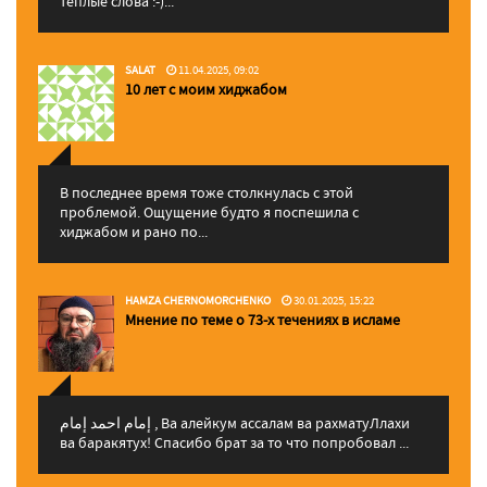
теплые слова :-)...
SALAT
11.04.2025, 09:02
10 лет с моим хиджабом
В последнее время тоже столкнулась с этой
проблемой. Ощущение будто я поспешила с
хиджабом и рано по...
HAMZA CHERNOMORCHENKO
30.01.2025, 15:22
Мнение по теме о 73-х течениях в исламе
إمام احمد إمام , Ва алейкум ассалам ва рахматуЛлахи
ва баракятух! Спасибо брат за то что попробовал ...