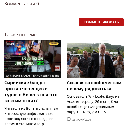
Комментарии
0
КОММЕНТИРОВАТЬ
Также по теме
Сирийские банды
Ассанж на свободе: нам
против чеченцев и
нечему радоваться
турок в Вене: кто и что
Основатель WikiLeaks Джулиан
за этим стоит?
Ассанж в среду, 26 июня, был
освобожден Федеральным
Читатель из Вены прислал нам
окружным судом США......
интересную информацию о
происходящих в последнее
28 ИЮНЯ'2024
время в столице Австр......