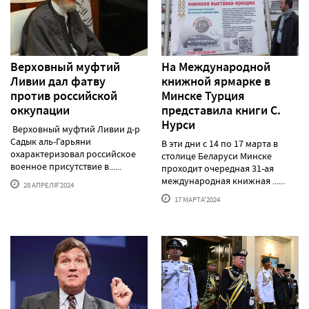
Верховный муфтий
На Международной
Ливии дал фатву
книжной ярмарке в
против российской
Минске Турция
оккупации
представила книги С.
Нурси
Верховный муфтий Ливии д-р
Садык аль-Гарьяни
В эти дни с 14 по 17 марта в
охарактеризовал российское
столице Беларуси Минске
военное присутствие в......
проходит очередная 31-ая
международная книжная ......
28 АПРЕЛЯ'2024
17 МАРТА'2024