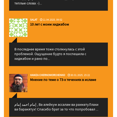
теплые слова :-)...
SALAT
11.04.2025, 09:02
10 лет с моим хиджабом
В последнее время тоже столкнулась с этой
проблемой. Ощущение будто я поспешила с
хиджабом и рано по...
HAMZA CHERNOMORCHENKO
30.01.2025, 15:22
Мнение по теме о 73-х течениях в исламе
إمام احمد إمام , Ва алейкум ассалам ва рахматуЛлахи
ва баракятух! Спасибо брат за то что попробовал ...