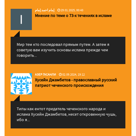
إمام احمد إمام
29.01.2025, 00:43
Мнение по теме о 73-х течениях в исламе
Мир тем кто последовал прямым путем. А затем я
советую вам изучить основы ислама прежде чем
говорить...
АЗЕР ГАСАНЛИ
02.09.2024, 19:12
Хусейн Джамбетов - православный русский
патриот чеченского происхождения
Типы как ентот предатель чеченского народа и
ислама Хусейн Джамбетов, несет откровенную чушь,
ибо я...