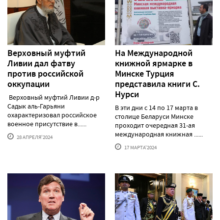
Верховный муфтий
На Международной
Ливии дал фатву
книжной ярмарке в
против российской
Минске Турция
оккупации
представила книги С.
Нурси
Верховный муфтий Ливии д-р
Садык аль-Гарьяни
В эти дни с 14 по 17 марта в
охарактеризовал российское
столице Беларуси Минске
военное присутствие в......
проходит очередная 31-ая
международная книжная ......
28 АПРЕЛЯ'2024
17 МАРТА'2024