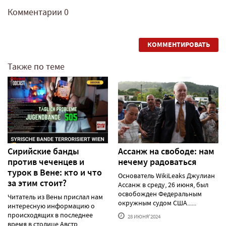
Комментарии
0
КОММЕНТИРОВАТЬ
Также по теме
Сирийские банды
Ассанж на свободе: нам
против чеченцев и
нечему радоваться
турок в Вене: кто и что
Основатель WikiLeaks Джулиан
за этим стоит?
Ассанж в среду, 26 июня, был
освобожден Федеральным
Читатель из Вены прислал нам
окружным судом США......
интересную информацию о
происходящих в последнее
28 ИЮНЯ'2024
время в столице Австр......