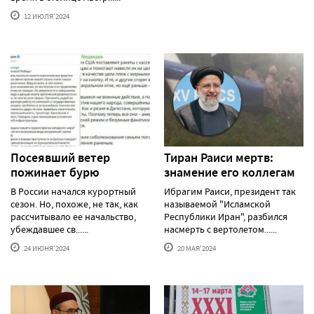
12 ИЮЛЯ'2024
Посеявший ветер
Тиран Раиси мертв:
пожинает бурю
знамение его коллегам
В России начался курортный
Ибрагим Раиси, президент так
сезон. Но, похоже, не так, как
называемой "Исламской
рассчитывало ее начальство,
Республики Иран", разбился
убеждавшее св......
насмерть с вертолетом......
24 ИЮНЯ'2024
20 МАЯ'2024