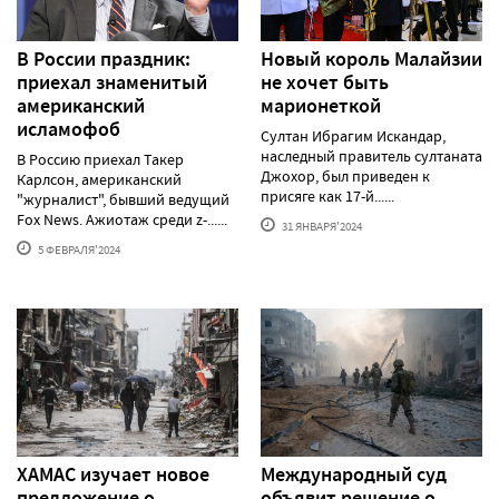
В России праздник:
Новый король Малайзии
приехал знаменитый
не хочет быть
американский
марионеткой
исламофоб
Султан Ибрагим Искандар,
наследный правитель султаната
В Россию приехал Такер
Джохор, был приведен к
Карлсон, американский
присяге как 17-й......
"журналист", бывший ведущий
Fox News. Ажиотаж среди z-......
31 ЯНВАРЯ'2024
5 ФЕВРАЛЯ'2024
ХАМАС изучает новое
Международный суд
предложение о
объявит решение о