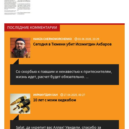
ПОСЛЕДНИЕ КОММЕНТАРИИ
HAMZA CHERNOMORCHENKO
03.06.2026, 23:29
Сегодня в Тюмени убит Исомитдин Акбаров
Со скорбью к павшим и ненавестью к притеснителям,
жизнь идет, расчет будет обязательно. ...
ИКРАМУТДИН ХАН
17.04.2025, 00:27
10 лет с моим хиджабом
Salat, да укрепит вас Аллаx! Увидели, спасибо за