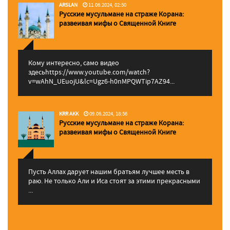
ARSLAN
11.06.2024, 02:50
Русские мусульмане на страже Корана:
pазвеивая мифы о Священной Книге
Кому интересно, само видео
здесьhttps://www.youtube.com/watch?
v=wAhN_UEuojU&lc=Ugz6-h0nMPQWTip7AZ94...
KRR AKK
09.06.2024, 18:56
Русские мусульмане на страже Корана:
pазвеивая мифы о Священной Книге
Пусть Аллах дарует нашим братьям лучшее месть в
раю. Не только Али и Иса стоят за этими прекрасными
...