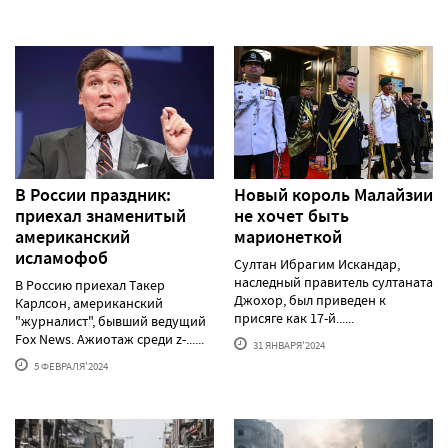
В России праздник:
Новый король Малайзии
приехал знаменитый
не хочет быть
американский
марионеткой
исламофоб
Султан Ибрагим Искандар,
наследный правитель султаната
В Россию приехал Такер
Джохор, был приведен к
Карлсон, американский
присяге как 17-й......
"журналист", бывший ведущий
Fox News. Ажиотаж среди z-......
31 ЯНВАРЯ'2024
5 ФЕВРАЛЯ'2024