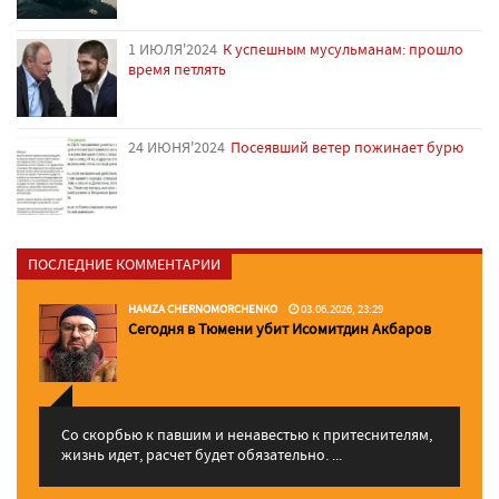
1 ИЮЛЯ'2024
К успешным мусульманам: прошло
время петлять
24 ИЮНЯ'2024
Посеявший ветер пожинает бурю
ПОСЛЕДНИЕ КОММЕНТАРИИ
HAMZA CHERNOMORCHENKO
03.06.2026, 23:29
Сегодня в Тюмени убит Исомитдин Акбаров
Со скорбью к павшим и ненавестью к притеснителям,
жизнь идет, расчет будет обязательно. ...