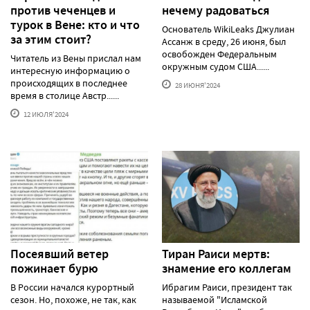
против чеченцев и
нечему радоваться
турок в Вене: кто и что
Основатель WikiLeaks Джулиан
за этим стоит?
Ассанж в среду, 26 июня, был
освобожден Федеральным
Читатель из Вены прислал нам
окружным судом США......
интересную информацию о
происходящих в последнее
28 ИЮНЯ'2024
время в столице Австр......
12 ИЮЛЯ'2024
Посеявший ветер
Тиран Раиси мертв:
пожинает бурю
знамение его коллегам
В России начался курортный
Ибрагим Раиси, президент так
сезон. Но, похоже, не так, как
называемой "Исламской