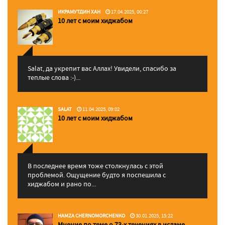
ИКРАМУТДИН ХАН
17.04.2025, 00:27
10 лет с моим хиджабом
Salat, да укрепит вас Аллаx! Увидели, спасибо за
теплые слова :-)...
SALAT
11.04.2025, 09:02
10 лет с моим хиджабом
В последнее время тоже столкнулась с этой
проблемой. Ощущение будто я поспешила с
хиджабом и рано по...
HAMZA CHERNOMORCHENKO
30.01.2025, 15:22
Мнение по теме о 73-х течениях в исламе