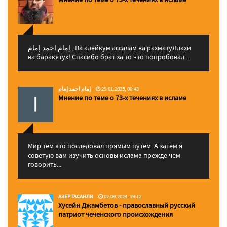
إمام احمد إمام , Ва алейкум ассалам ва рахматуЛлахи
ва баракятух! Спасибо брат за то что попробовал ...
إمام احمد إمام
29.01.2025, 00:43
Мнение по теме о 73-х течениях в исламе
Мир тем кто последовал прямым путем. А затем я
советую вам изучить основы ислама прежде чем
говорить...
АЗЕР ГАСАНЛИ
02.09.2024, 19:12
Хусейн Джамбетов - православный русский
патриот чеченского происхождения