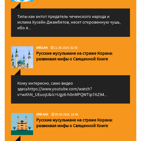
Типы как ентот предатель чеченского народа и
ислама Хусейн Джамбетов, несет откровенную чушь,
ибо я...
ARSLAN
11.06.2024, 02:50
Русские мусульмане на страже Корана:
pазвеивая мифы о Священной Книге
Кому интересно, само видео
здесьhttps://www.youtube.com/watch?
v=wAhN_UEuojU&lc=Ugz6-h0nMPQWTip7AZ94...
KRR AKK
09.06.2024, 18:56
Русские мусульмане на страже Корана:
pазвеивая мифы о Священной Книге