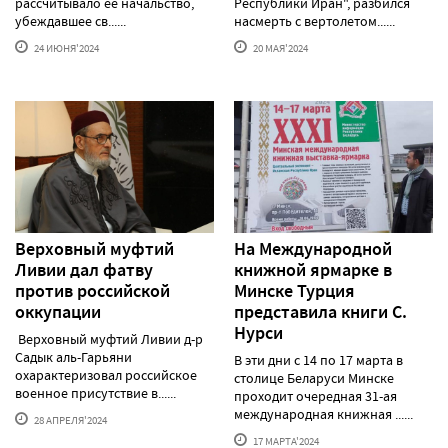
рассчитывало ее начальство,
Республики Иран", разбился
убеждавшее св......
насмерть с вертолетом......
24 ИЮНЯ'2024
20 МАЯ'2024
Верховный муфтий
На Международной
Ливии дал фатву
книжной ярмарке в
против российской
Минске Турция
оккупации
представила книги С.
Нурси
Верховный муфтий Ливии д-р
Садык аль-Гарьяни
В эти дни с 14 по 17 марта в
охарактеризовал российское
столице Беларуси Минске
военное присутствие в......
проходит очередная 31-ая
международная книжная ......
28 АПРЕЛЯ'2024
17 МАРТА'2024