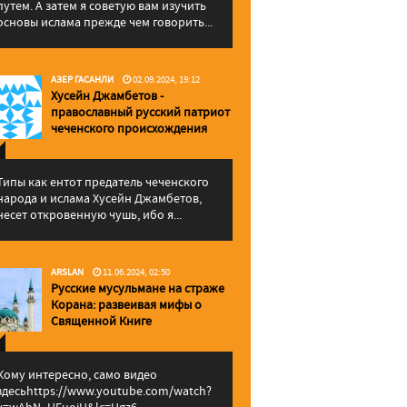
путем. А затем я советую вам изучить
основы ислама прежде чем говорить...
АЗЕР ГАСАНЛИ
02.09.2024, 19:12
Хусейн Джамбетов -
православный русский патриот
чеченского происхождения
Типы как ентот предатель чеченского
народа и ислама Хусейн Джамбетов,
несет откровенную чушь, ибо я...
ARSLAN
11.06.2024, 02:50
Русские мусульмане на страже
Корана: pазвеивая мифы о
Священной Книге
Кому интересно, само видео
здесьhttps://www.youtube.com/watch?