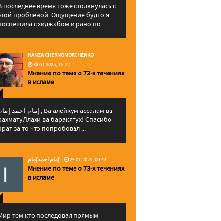
В последнее время тоже столкнулась с
этой проблемой. Ощущение будто я
поспешила с хиджабом и рано по...
HAMZA CHERNOMORCHENKO
30.01.2025, 15:22
Мнение по теме о 73-х течениях
в исламе
إمام احمد إما , Ва алейкум ассалам ва
рахматуЛлахи ва баракятух! Спасибо
брат за то что попробовал ...
إمام احمد إمام
29.01.2025, 00:43
Мнение по теме о 73-х течениях
в исламе
Мир тем кто последовал прямым