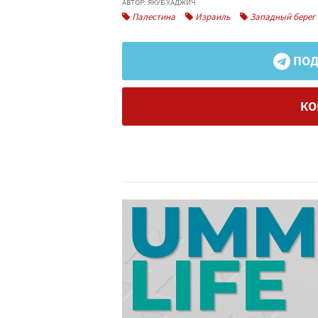
АВТОР: ЯКУБ ХАДЖИЧ
Палестина
Израиль
Западный берег
ПОД
КО