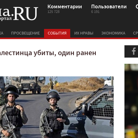
Комментарии
Пользователи
125 728
6 191
КА
ПРОСВЕЩЕНИЕ
СОБЫТИЯ
ИХ НРАВЫ
ЭКОНОМИКА
СР
алестинца убиты, один ранен