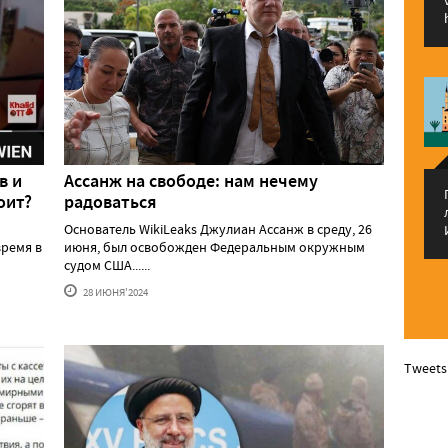
в и
Ассанж на свободе: нам нечему
оит?
радоваться
Основатель WikiLeaks Джулиан Ассанж в среду, 26
ремя в
июня, был освобожден Федеральным окружным
судом США......
28 ИЮНЯ'2024
Tweets