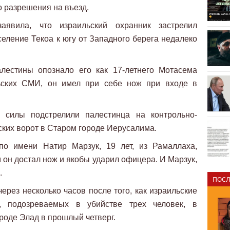
о разрешения на въезд.
аявила, что израильский охранник застрелил
селение Текоа к югу от Западного берега недалеко
лестины опознало его как 17-летнего Мотасема
ьских СМИ, он имел при себе нож при входе в
е силы подстрелили палестинца на контрольно-
ских ворот в Старом городе Иерусалима.
по имени Натир Марзук, 19 лет, из Рамаллаха,
м он достал нож и якобы ударил офицера. И Марзук,
.
ПОСЛ
рез несколько часов после того, как израильские
, подозреваемых в убийстве трех человек, в
роде Элад в прошлый четверг.