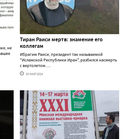
Тиран Раиси мертв: знамение его
коллегам
же, не
давшее
Ибрагим Раиси, президент так называемой
"Исламской Республики Иран", разбился насмерть
с вертолетом......
20 МАЯ'2024