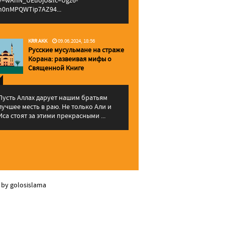
v=wAhN_UEuojU&lc=Ugz6-
h0nMPQWTip7AZ94...
KRR AKK
09.06.2024, 18:56
Русские мусульмане на страже
Корана: pазвеивая мифы о
Священной Книге
Пусть Аллах дарует нашим братьям
лучшее месть в раю. Не только Али и
Иса стоят за этими прекрасными ...
 by golosislama