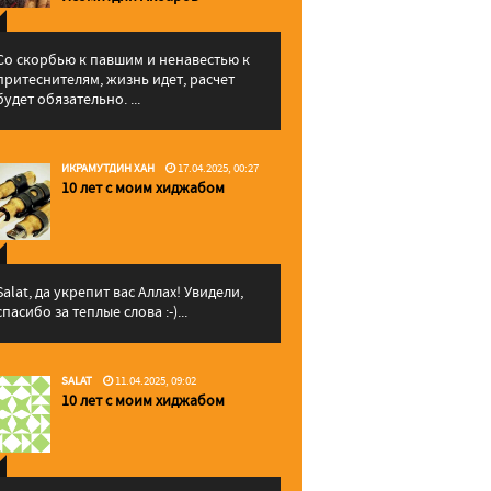
Со скорбью к павшим и ненавестью к
притеснителям, жизнь идет, расчет
будет обязательно. ...
ИКРАМУТДИН ХАН
17.04.2025, 00:27
10 лет с моим хиджабом
Salat, да укрепит вас Аллаx! Увидели,
спасибо за теплые слова :-)...
SALAT
11.04.2025, 09:02
10 лет с моим хиджабом