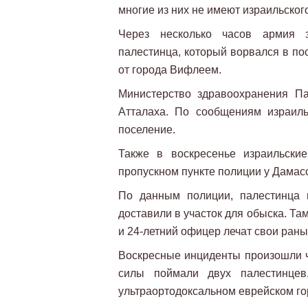
многие из них не имеют израильског
Через несколько часов армия з
палестинца, который ворвался в по
от города Вифлеем.
Министерство здравоохранения Па
Атталаха. По сообщениям израил
поселение.
Также в воскресенье израильски
пропускном пункте полиции у Дамас
По данным полиции, палестинца 
доставили в участок для обыска. Та
и 24-летний офицер лечат свои раны
Воскресные инциденты произошли че
силы поймали двух палестинцев
ультраортодоксальном еврейском го