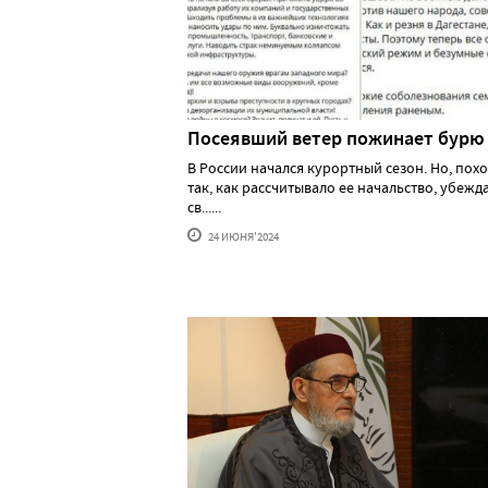
Посеявший ветер пожинает бурю
В России начался курортный сезон. Но, похо
так, как рассчитывало ее начальство, убеж
св......
24 ИЮНЯ'2024