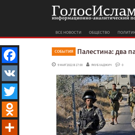
ВСЕ НОВОСТИ
ОБЩЕСТВО
ПОЛИТИ
Палестина: два п
СОБЫТИЯ
 9 МАЯ'2022 В 17:00
ЯКУБ ХАДЖИЧ
 0
Facebook
VK
Twitter
Odnoklassniki