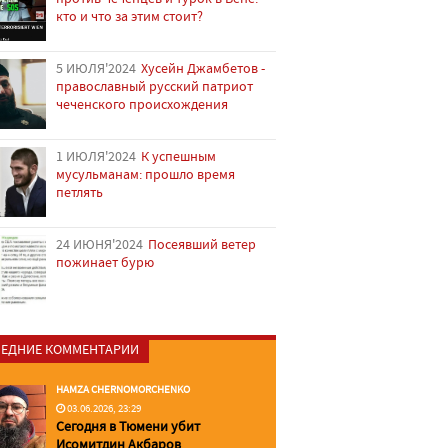
кто и что за этим стоит?
5 ИЮЛЯ'2024
Хусейн Джамбетов -
православный русский патриот
чеченского происхождения
1 ИЮЛЯ'2024
К успешным
мусульманам: прошло время
петлять
24 ИЮНЯ'2024
Посеявший ветер
пожинает бурю
ЕДНИЕ КОММЕНТАРИИ
HAMZA CHERNOMORCHENKO
03.06.2026, 23:29
Сегодня в Тюмени убит
Исомитдин Акбаров