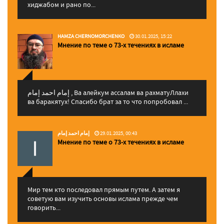
хиджабом и рано по...
HAMZA CHERNOMORCHENKO
30.01.2025, 15:22
Мнение по теме о 73-х течениях в исламе
إمام احمد إمام , Ва алейкум ассалам ва рахматуЛлахи
ва баракятух! Спасибо брат за то что попробовал ...
إمام احمد إمام
29.01.2025, 00:43
Мнение по теме о 73-х течениях в исламе
Мир тем кто последовал прямым путем. А затем я
советую вам изучить основы ислама прежде чем
говорить...