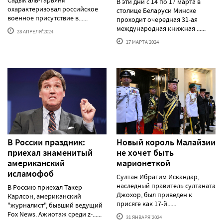
Садык аль-Гарьяни
В эти дни с 14 по 17 марта в
охарактеризовал российское
столице Беларуси Минске
военное присутствие в......
проходит очередная 31-ая
международная книжная ......
28 АПРЕЛЯ'2024
17 МАРТА'2024
В России праздник:
Новый король Малайзии
приехал знаменитый
не хочет быть
американский
марионеткой
исламофоб
Султан Ибрагим Искандар,
наследный правитель султаната
В Россию приехал Такер
Джохор, был приведен к
Карлсон, американский
присяге как 17-й......
"журналист", бывший ведущий
Fox News. Ажиотаж среди z-......
31 ЯНВАРЯ'2024