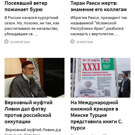
Посеявший ветер
Тиран Раиси мертв:
пожинает бурю
знамение его коллегам
В России начался курортный
Ибрагим Раиси, президент так
сезон. Но, похоже, не так, как
называемой "Исламской
рассчитывало ее начальство,
Республики Иран", разбился
убеждавшее св......
насмерть с вертолетом......
24 ИЮНЯ'2024
20 МАЯ'2024
Верховный муфтий
На Международной
Ливии дал фатву
книжной ярмарке в
против российской
Минске Турция
оккупации
представила книги С.
Нурси
Верховный муфтий Ливии д-р