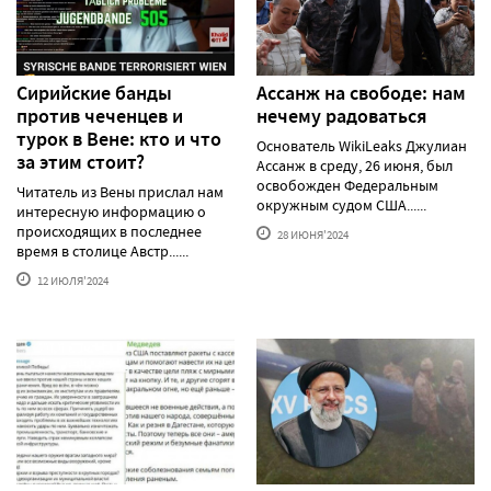
Сирийские банды
Ассанж на свободе: нам
против чеченцев и
нечему радоваться
турок в Вене: кто и что
Основатель WikiLeaks Джулиан
за этим стоит?
Ассанж в среду, 26 июня, был
освобожден Федеральным
Читатель из Вены прислал нам
окружным судом США......
интересную информацию о
происходящих в последнее
28 ИЮНЯ'2024
время в столице Австр......
12 ИЮЛЯ'2024