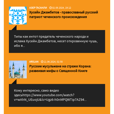
АЗЕР ГАСАНЛИ
02.09.2024, 19:12
Хусейн Джамбетов - православный русский
патриот чеченского происхождения
Типы как ентот предатель чеченского народа и
ислама Хусейн Джамбетов, несет откровенную чушь,
ибо я...
ARSLAN
11.06.2024, 02:50
Русские мусульмане на страже Корана:
pазвеивая мифы о Священной Книге
Кому интересно, само видео
здесьhttps://www.youtube.com/watch?
v=wAhN_UEuojU&lc=Ugz6-h0nMPQWTip7AZ94...