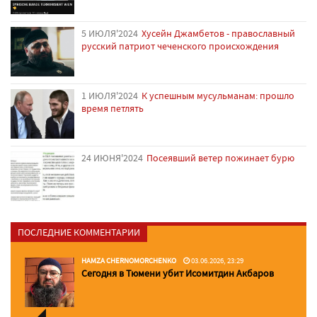
5 ИЮЛЯ'2024
Хусейн Джамбетов - православный
русский патриот чеченского происхождения
1 ИЮЛЯ'2024
К успешным мусульманам: прошло
время петлять
24 ИЮНЯ'2024
Посеявший ветер пожинает бурю
ПОСЛЕДНИЕ КОММЕНТАРИИ
HAMZA CHERNOMORCHENKO
03.06.2026, 23:29
Сегодня в Тюмени убит Исомитдин Акбаров