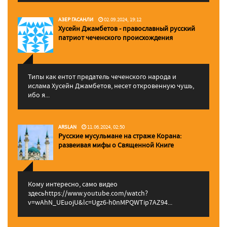
АЗЕР ГАСАНЛИ
02.09.2024, 19:12
Хусейн Джамбетов - православный русский
патриот чеченского происхождения
Типы как ентот предатель чеченского народа и
ислама Хусейн Джамбетов, несет откровенную чушь,
ибо я...
ARSLAN
11.06.2024, 02:50
Русские мусульмане на страже Корана:
pазвеивая мифы о Священной Книге
Кому интересно, само видео
здесьhttps://www.youtube.com/watch?
v=wAhN_UEuojU&lc=Ugz6-h0nMPQWTip7AZ94...