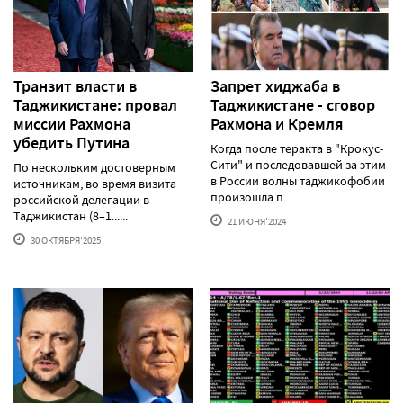
Транзит власти в
Запрет хиджаба в
Таджикистане: провал
Таджикистане - сговор
миссии Рахмона
Рахмона и Кремля
убедить Путина
Когда после теракта в "Крокус-
Сити" и последовавшей за этим
По нескольким достоверным
в России волны таджикофобии
источникам, во время визита
произошла п......
российской делегации в
Таджикистан (8–1......
21 ИЮНЯ'2024
30 ОКТЯБРЯ'2025