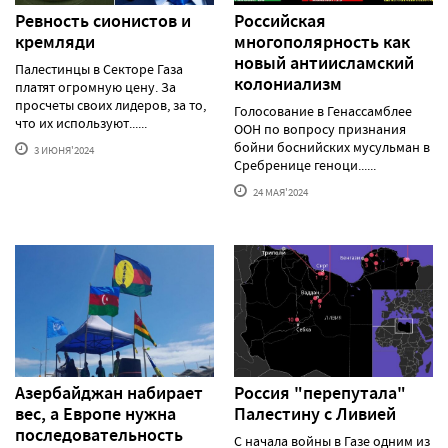
Ревность сионистов и
Российская
кремляди
многополярность как
новый антиисламский
Палестинцы в Секторе Газа
колониализм
платят огромную цену. За
просчеты своих лидеров, за то,
Голосование в Генассамблее
что их используют......
ООН по вопросу признания
бойни боснийских мусульман в
3 ИЮНЯ'2024
Сребренице геноци......
24 МАЯ'2024
Азербайджан набирает
Россия "перепутала"
вес, а Европе нужна
Палестину с Ливией
последовательность
С начала войны в Газе одним из