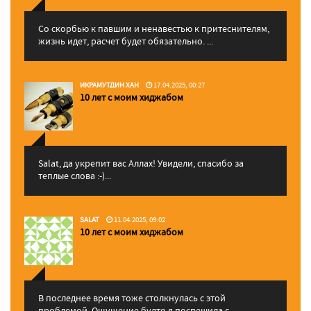
Со скорбью к павшим и ненавестью к притеснителям,
жизнь идет, расчет будет обязательно. ...
ИКРАМУТДИН ХАН
17.04.2025, 00:27
10 лет с моим хиджабом
Salat, да укрепит вас Аллаx! Увидели, спасибо за
теплые слова :-)...
SALAT
11.04.2025, 09:02
10 лет с моим хиджабом
В последнее время тоже столкнулась с этой
проблемой. Ощущение будто я поспешила с