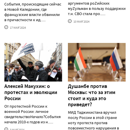
аргументов роZийских
События, происходящие сейчас
муZульман в пользу поддержки
в Новой Каледонии, где
т.н. СВО стала про......
французские власти обвинили
в причастности к ид......
10 МАЯ'2024
17 МАЯ'2024
Алексей Макуxин: о
Душанбе против
протестаx и эволюции
Москвы: что за этим
России
стоит и куда это
приведет?
От протестной России к
военной России: личное
МИД Таджикистана вручил
свидетельствоНачало?События
послу России в этой стране
начала 2010-х годов из н......
ноту протеста против
повсеместного нарушения в
3 МАЯ'2024