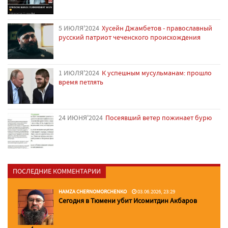
5 ИЮЛЯ'2024
Хусейн Джамбетов - православный
русский патриот чеченского происхождения
1 ИЮЛЯ'2024
К успешным мусульманам: прошло
время петлять
24 ИЮНЯ'2024
Посеявший ветер пожинает бурю
ПОСЛЕДНИЕ КОММЕНТАРИИ
HAMZA CHERNOMORCHENKO
03.06.2026, 23:29
Сегодня в Тюмени убит Исомитдин Акбаров