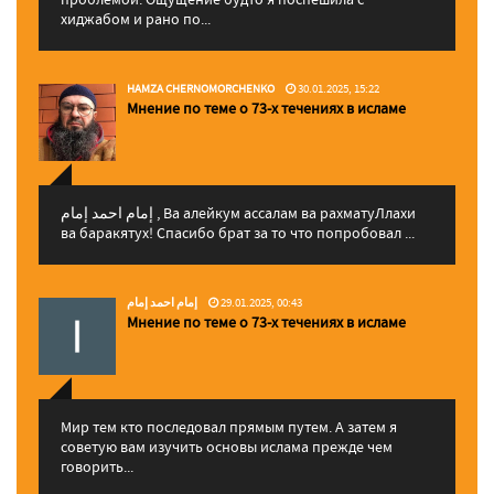
хиджабом и рано по...
HAMZA CHERNOMORCHENKO
30.01.2025, 15:22
Мнение по теме о 73-х течениях в исламе
إمام احمد إمام , Ва алейкум ассалам ва рахматуЛлахи
ва баракятух! Спасибо брат за то что попробовал ...
إمام احمد إمام
29.01.2025, 00:43
Мнение по теме о 73-х течениях в исламе
Мир тем кто последовал прямым путем. А затем я
советую вам изучить основы ислама прежде чем
говорить...