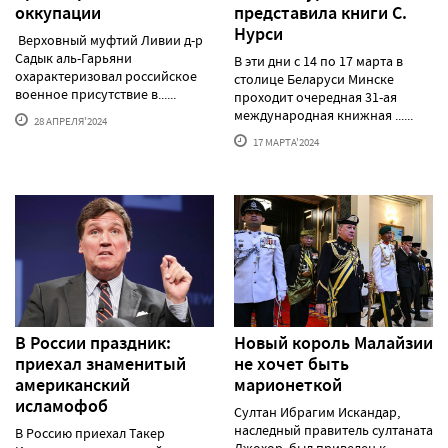
оккупации
представила книги С.
Нурси
Верховный муфтий Ливии д-р
Садык аль-Гарьяни
В эти дни с 14 по 17 марта в
охарактеризовал российское
столице Беларуси Минске
военное присутствие в......
проходит очередная 31-ая
международная книжная ......
28 АПРЕЛЯ'2024
17 МАРТА'2024
В России праздник:
Новый король Малайзии
приехал знаменитый
не хочет быть
американский
марионеткой
исламофоб
Султан Ибрагим Искандар,
наследный правитель султаната
В Россию приехал Такер