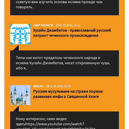
советую вам изучить основы ислама прежде чем
говорить...
АЗЕР ГАСАНЛИ
02.09.2024, 19:12
Хусейн Джамбетов - православный русский
патриот чеченского происхождения
Типы как ентот предатель чеченского народа и
ислама Хусейн Джамбетов, несет откровенную чушь,
ибо я...
ARSLAN
11.06.2024, 02:50
Русские мусульмане на страже Корана:
pазвеивая мифы о Священной Книге
Кому интересно, само видео
здесьhttps://www.youtube.com/watch?
v=wAhN_UEuojU&lc=Ugz6-h0nMPQWTip7AZ94...