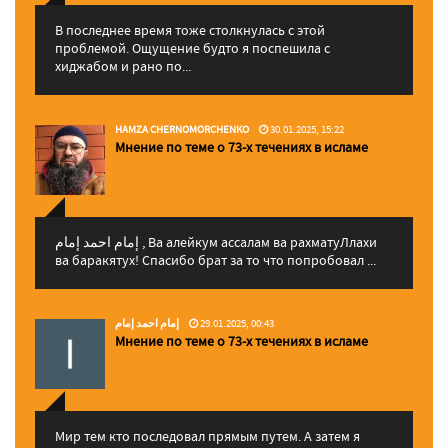
В последнее время тоже столкнулась с этой
проблемой. Ощущение будто я поспешила с
хиджабом и рано по...
HAMZA CHERNOMORCHENKO
30.01.2025, 15:22
Мнение по теме о 73-х течениях в исламе
إمام احمد إمام , Ва алейкум ассалам ва рахматуЛлахи
ва баракятух! Спасибо брат за то что попробовал ...
إمام احمد إمام
29.01.2025, 00:43
Мнение по теме о 73-х течениях в исламе
Мир тем кто последовал прямым путем. А затем я