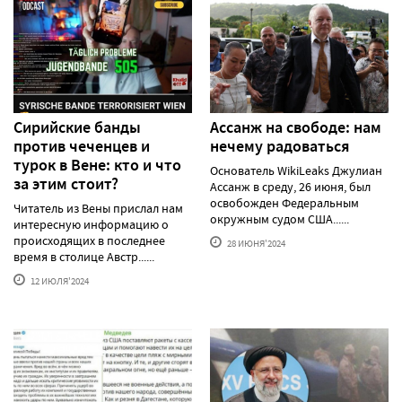
Сирийские банды
Ассанж на свободе: нам
против чеченцев и
нечему радоваться
турок в Вене: кто и что
Основатель WikiLeaks Джулиан
за этим стоит?
Ассанж в среду, 26 июня, был
освобожден Федеральным
Читатель из Вены прислал нам
окружным судом США......
интересную информацию о
происходящих в последнее
28 ИЮНЯ'2024
время в столице Австр......
12 ИЮЛЯ'2024