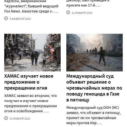
Джохор, был приведен к
Карлсон, американский
присяге как 17-й......
"журналист", бывший ведущий
Fox News. Ажиотаж среди z-......
31 ЯНВАРЯ'2024
5 ФЕВРАЛЯ'2024
ХАМАС изучает новое
Международный суд
предложение о
объявит решение о
прекращении огня
чрезвычайных мерах по
поводу геноцида в Газе
ХАМАС заявил во вторник, что
в пятницу
получил и изучает новое
предложение о прекращении
Международный суд ООН (МС)
огня и освобождении ......
заявил, что объявит в пятницу,
примет ли он чрезвычайные
31 ЯНВАРЯ'2024
меры против Изр......