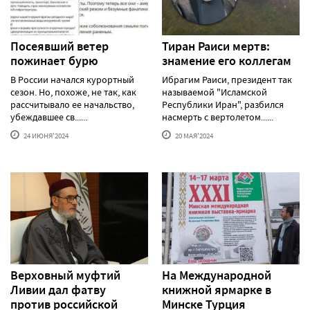
Посеявший ветер
Тиран Раиси мертв:
пожинает бурю
знамение его коллегам
В России начался курортный
Ибрагим Раиси, президент так
сезон. Но, похоже, не так, как
называемой "Исламской
рассчитывало ее начальство,
Республики Иран", разбился
убеждавшее св......
насмерть с вертолетом......
24 ИЮНЯ'2024
20 МАЯ'2024
Верховный муфтий
На Международной
Ливии дал фатву
книжной ярмарке в
против российской
Минске Турция