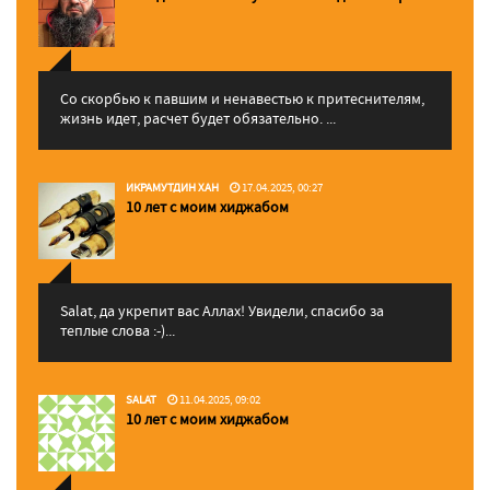
Со скорбью к павшим и ненавестью к притеснителям,
жизнь идет, расчет будет обязательно. ...
ИКРАМУТДИН ХАН
17.04.2025, 00:27
10 лет с моим хиджабом
Salat, да укрепит вас Аллаx! Увидели, спасибо за
теплые слова :-)...
SALAT
11.04.2025, 09:02
10 лет с моим хиджабом