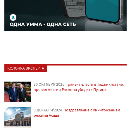
КОЛОНКА ЭКСПЕРТА
30 ОКТЯБРЯ'2025
Транзит власти в Таджикистане:
провал миссии Рахмона убедить Путина
8 ДЕКАБРЯ'2024
Поздравление с уничтожением
режима Асада