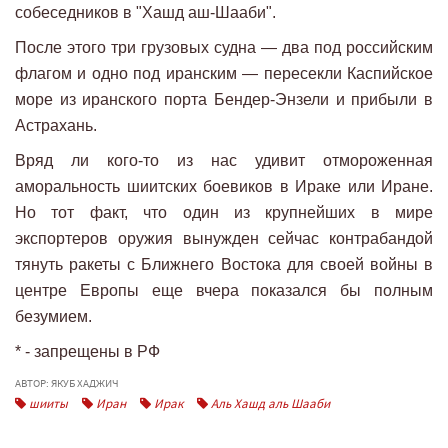
собеседников в "Хашд аш-Шааби".
После этого три грузовых судна — два под российским
флагом и одно под иранским — пересекли Каспийское
море из иранского порта Бендер-Энзели и прибыли в
Астрахань.
Вряд ли кого-то из нас удивит отмороженная
аморальность шиитских боевиков в Ираке или Иране.
Но тот факт, что один из крупнейших в мире
экспортеров оружия вынужден сейчас контрабандой
тянуть ракеты с Ближнего Востока для своей войны в
центре Европы еще вчера показался бы полным
безумием.
* - запрещены в РФ
АВТОР: ЯКУБ ХАДЖИЧ
шииты
Иран
Ирак
Аль Хашд аль Шааби