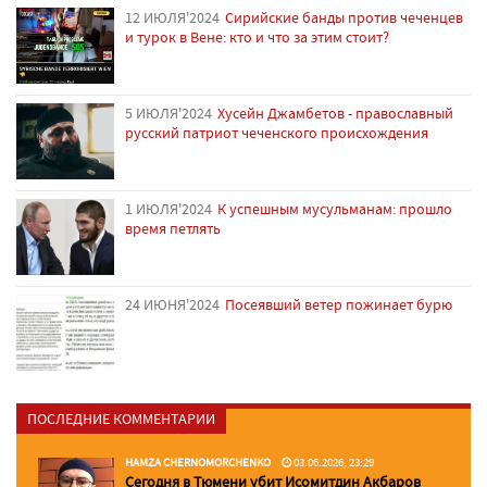
12 ИЮЛЯ'2024
Сирийские банды против чеченцев
и турок в Вене: кто и что за этим стоит?
5 ИЮЛЯ'2024
Хусейн Джамбетов - православный
русский патриот чеченского происхождения
1 ИЮЛЯ'2024
К успешным мусульманам: прошло
время петлять
24 ИЮНЯ'2024
Посеявший ветер пожинает бурю
ПОСЛЕДНИЕ КОММЕНТАРИИ
HAMZA CHERNOMORCHENKO
03.06.2026, 23:29
Сегодня в Тюмени убит Исомитдин Акбаров