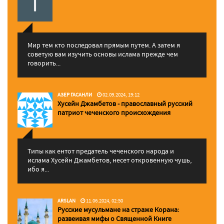
Мир тем кто последовал прямым путем. А затем я
советую вам изучить основы ислама прежде чем
говорить...
АЗЕР ГАСАНЛИ
02.09.2024, 19:12
Хусейн Джамбетов - православный русский
патриот чеченского происхождения
Типы как ентот предатель чеченского народа и
ислама Хусейн Джамбетов, несет откровенную чушь,
ибо я...
ARSLAN
11.06.2024, 02:50
Русские мусульмане на страже Корана:
pазвеивая мифы о Священной Книге