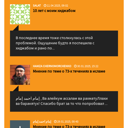
SALAT
11.04.2025, 09:02
10 лет с моим хиджабом
В последнее время тоже столкнулась с этой
проблемой. Ощущение будто я поспешила с
хиджабом и рано по...
HAMZA CHERNOMORCHENKO
30.01.2025, 15:22
Мнение по теме о 73-х течениях в исламе
إمام احمد إمام , Ва алейкум ассалам ва рахматуЛлахи
ва баракятух! Спасибо брат за то что попробовал ...
إمام احمد إمام
29.01.2025, 00:43
Мнение по теме о 73-х течениях в исламе