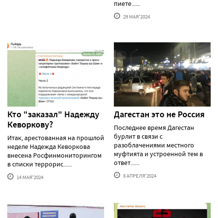
пиете......
29 МАЯ'2024
Кто "заказал" Надежду
Дагестан это не Россия
Кеворкову?
Последнее время Дагестан
бурлит в связи с
Итак, арестованная на прошлой
разоблачениями местного
неделе Надежда Кеворкова
муфтията и устроенной тем в
внесена Росфинмониторингом
ответ......
в списки террорис......
8 АПРЕЛЯ'2024
14 МАЯ'2024