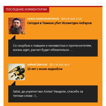
ПОСЛЕДНИЕ КОММЕНТАРИИ
HAMZA CHERNOMORCHENKO
03.06.2026, 23:29
Сегодня в Тюмени убит Исомитдин Акбаров
Со скорбью к павшим и ненавестью к притеснителям,
жизнь идет, расчет будет обязательно. ...
ИКРАМУТДИН ХАН
17.04.2025, 00:27
10 лет с моим хиджабом
Salat, да укрепит вас Аллаx! Увидели, спасибо за
теплые слова :-)...