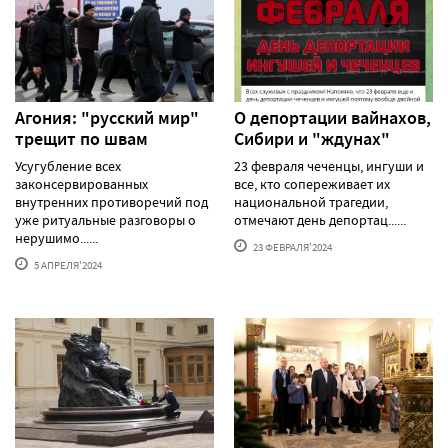
Агония: "русский мир"
О депортации вайнахов,
трещит по швам
Сибири и "ждунах"
Усугубление всех
23 февраля чеченцы, ингуши и
законсервированных
все, кто сопереживает их
внутренних противоречий под
национальной трагедии,
уже ритуальные разговоры о
отмечают день депортац......
нерушимо......
23 ФЕВРАЛЯ'2024
5 АПРЕЛЯ'2024