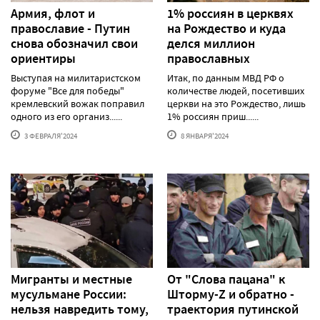
Армия, флот и
1% россиян в церквях
православие - Путин
на Рождество и куда
снова обозначил свои
делся миллион
ориентиры
православных
Выступая на милитаристском
Итак, по данным МВД РФ о
форуме "Все для победы"
количестве людей, посетивших
кремлевский вожак поправил
церкви на это Рождество, лишь
одного из его организ......
1% россиян приш......
3 ФЕВРАЛЯ'2024
8 ЯНВАРЯ'2024
Мигранты и местные
От "Слова пацана" к
мусульмане России:
Шторму-Z и обратно -
нельзя навредить тому,
траектория путинской