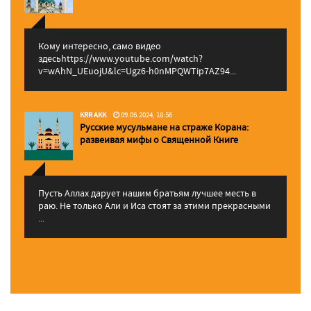
Кому интересно, само видео
здесьhttps://www.youtube.com/watch?
v=wAhN_UEuojU&lc=Ugz6-h0nMPQWTip7AZ94...
KRR AKK
09.06.2024, 18:56
Русские мусульмане на страже Корана:
pазвеивая мифы о Священной Книге
Пусть Аллах дарует нашим братьям лучшее месть в
раю. Не только Али и Иса стоят за этими прекрасными
...