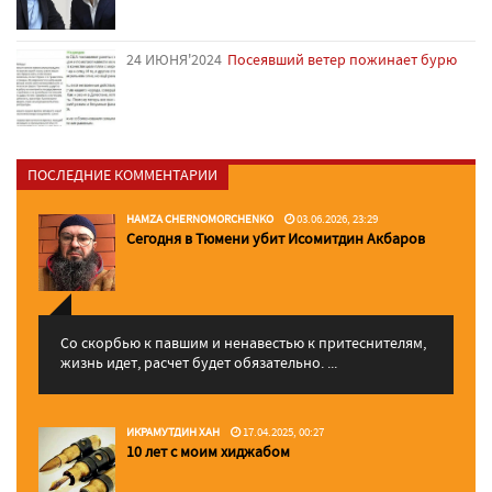
24 ИЮНЯ'2024
Посеявший ветер пожинает бурю
ПОСЛЕДНИЕ КОММЕНТАРИИ
HAMZA CHERNOMORCHENKO
03.06.2026, 23:29
Сегодня в Тюмени убит Исомитдин Акбаров
Со скорбью к павшим и ненавестью к притеснителям,
жизнь идет, расчет будет обязательно. ...
ИКРАМУТДИН ХАН
17.04.2025, 00:27
10 лет с моим хиджабом