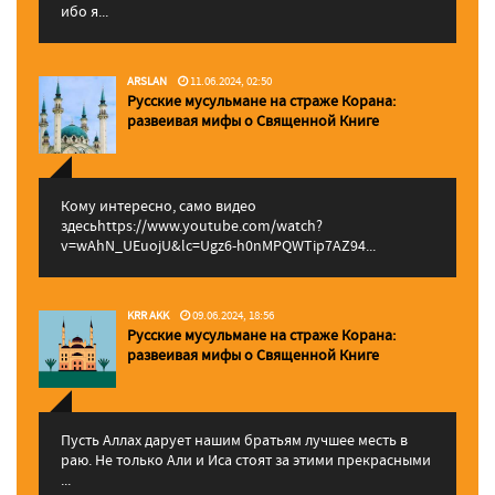
ибо я...
ARSLAN
11.06.2024, 02:50
Русские мусульмане на страже Корана:
pазвеивая мифы о Священной Книге
Кому интересно, само видео
здесьhttps://www.youtube.com/watch?
v=wAhN_UEuojU&lc=Ugz6-h0nMPQWTip7AZ94...
KRR AKK
09.06.2024, 18:56
Русские мусульмане на страже Корана:
pазвеивая мифы о Священной Книге
Пусть Аллах дарует нашим братьям лучшее месть в
раю. Не только Али и Иса стоят за этими прекрасными
...