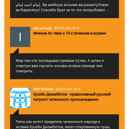
إمام احمد إمام , Ва алейкум ассалам ва рахматуЛлахи
ва баракятух! Спасибо брат за то что попробовал ...
إمام احمد إمام
29.01.2025, 00:43
Мнение по теме о 73-х течениях в исламе
Мир тем кто последовал прямым путем. А затем я
советую вам изучить основы ислама прежде чем
говорить...
АЗЕР ГАСАНЛИ
02.09.2024, 19:12
Хусейн Джамбетов - православный русский
патриот чеченского происхождения
Типы как ентот предатель чеченского народа и
ислама Хусейн Джамбетов, несет откровенную чушь,