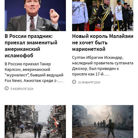
В России праздник:
Новый король Малайзии
приехал знаменитый
не хочет быть
американский
марионеткой
исламофоб
Султан Ибрагим Искандар,
наследный правитель султаната
В Россию приехал Такер
Джохор, был приведен к
Карлсон, американский
присяге как 17-й......
"журналист", бывший ведущий
Fox News. Ажиотаж среди z-......
31 ЯНВАРЯ'2024
5 ФЕВРАЛЯ'2024