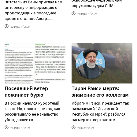
Читатель из Вены прислал нам
окружным судом США......
интересную информацию о
происходящих в последнее
28 ИЮНЯ'2024
время в столице Австр......
12 ИЮЛЯ'2024
Посеявший ветер
Тиран Раиси мертв:
пожинает бурю
знамение его коллегам
В России начался курортный
Ибрагим Раиси, президент так
сезон. Но, похоже, не так, как
называемой "Исламской
рассчитывало ее начальство,
Республики Иран", разбился
убеждавшее св......
насмерть с вертолетом......
24 ИЮНЯ'2024
20 МАЯ'2024