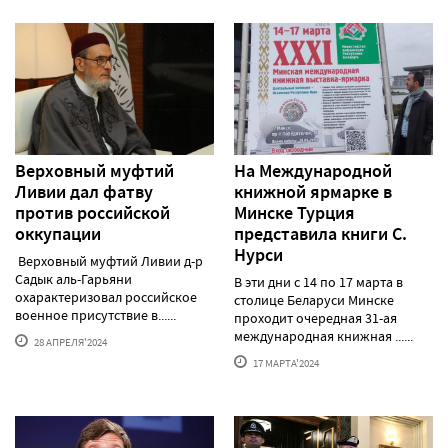
Верховный муфтий
На Международной
Ливии дал фатву
книжной ярмарке в
против российской
Минске Турция
оккупации
представила книги С.
Нурси
Верховный муфтий Ливии д-р
Садык аль-Гарьяни
В эти дни с 14 по 17 марта в
охарактеризовал российское
столице Беларуси Минске
военное присутствие в......
проходит очередная 31-ая
международная книжная ......
28 АПРЕЛЯ'2024
17 МАРТА'2024