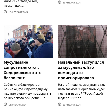
многих на Западе тем,
31 ЯНВАРЯ'2024
насколько......
10 ФЕВРАЛЯ'2024
Мусульмане
Навальный заступился
сопротивляются.
за мусульман. Его
Ходорковского это
команда это
беспокоит
проигнорировала
События в башкирском
На этой неделе, выступая в так
Баймаке, где к проходящему
называемом "Верховном суде"
над ним судилищу поддержать
так называемой "Российской
башкирского общественно......
Федерации" по......
16 ЯНВАРЯ'2024
13 ЯНВАРЯ'2024