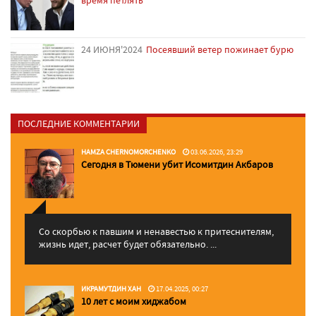
время петлять
24 ИЮНЯ'2024
Посеявший ветер пожинает бурю
ПОСЛЕДНИЕ КОММЕНТАРИИ
HAMZA CHERNOMORCHENKO
03.06.2026, 23:29
Сегодня в Тюмени убит Исомитдин Акбаров
Со скорбью к павшим и ненавестью к притеснителям,
жизнь идет, расчет будет обязательно. ...
ИКРАМУТДИН ХАН
17.04.2025, 00:27
10 лет с моим хиджабом