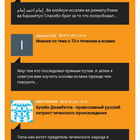
إمام احمد إمام , Ва алейкум ассалам ва рахматуЛлахи
ва баракятух! Спасибо брат за то что попробовал ...
إمام احمد إمام
29.01.2025, 00:43
Мнение по теме о 73-х течениях в исламе
Мир тем кто последовал прямым путем. А затем я
советую вам изучить основы ислама прежде чем
говорить...
АЗЕР ГАСАНЛИ
02.09.2024, 19:12
Хусейн Джамбетов - православный русский
патриот чеченского происхождения
Типы как ентот предатель чеченского народа и