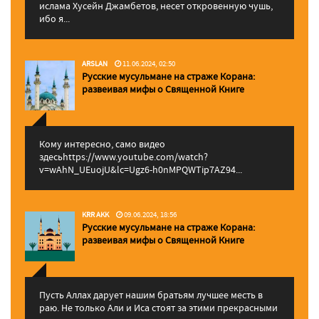
ислама Хусейн Джамбетов, несет откровенную чушь,
ибо я...
ARSLAN
11.06.2024, 02:50
Русские мусульмане на страже Корана:
pазвеивая мифы о Священной Книге
Кому интересно, само видео
здесьhttps://www.youtube.com/watch?
v=wAhN_UEuojU&lc=Ugz6-h0nMPQWTip7AZ94...
KRR AKK
09.06.2024, 18:56
Русские мусульмане на страже Корана:
pазвеивая мифы о Священной Книге
Пусть Аллах дарует нашим братьям лучшее месть в
раю. Не только Али и Иса стоят за этими прекрасными