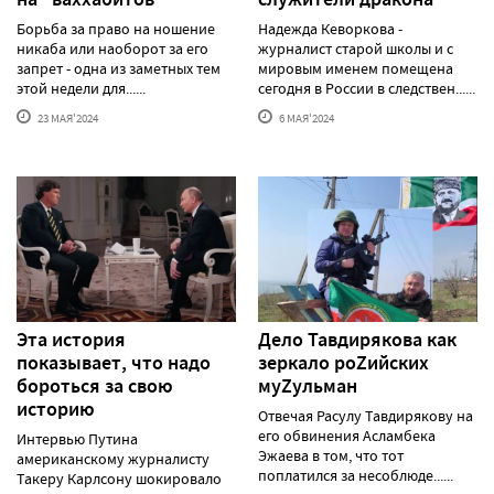
Борьба за право на ношение
Надежда Кеворкова -
никаба или наоборот за его
журналист старой школы и с
запрет - одна из заметных тем
мировым именем помещена
этой недели для......
сегодня в России в следствен......
23 МАЯ'2024
6 МАЯ'2024
Эта история
Дело Тавдирякова как
показывает, что надо
зеркало роZийских
бороться за свою
муZульман
историю
Отвечая Расулу Тавдирякову на
его обвинения Асламбека
Интервью Путина
Эжаева в том, что тот
американскому журналисту
поплатился за несоблюде......
Такеру Карлсону шокировало