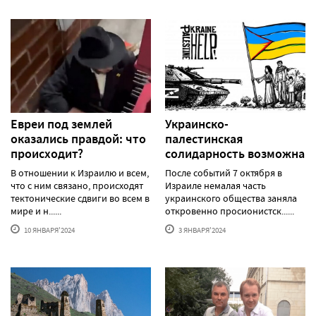
Евреи под землей
Украинско-
оказались правдой: что
палестинская
происходит?
солидарность возможна
В отношении к Израилю и всем,
После событий 7 октября в
что с ним связано, происходят
Израиле немалая часть
тектонические сдвиги во всем в
украинского общества заняла
мире и н......
откровенно просионистск......
10 ЯНВАРЯ'2024
3 ЯНВАРЯ'2024