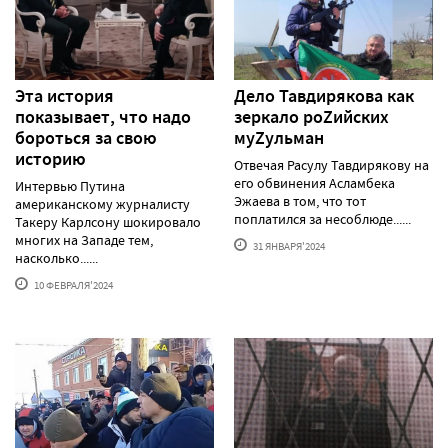
Эта история
Дело Тавдирякова как
показывает, что надо
зеркало роZийских
бороться за свою
муZульман
историю
Отвечая Расулу Тавдирякову на
его обвинения Асламбека
Интервью Путина
Эжаева в том, что тот
американскому журналисту
поплатился за несоблюде......
Такеру Карлсону шокировало
многих на Западе тем,
31 ЯНВАРЯ'2024
насколько......
10 ФЕВРАЛЯ'2024