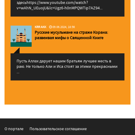
здесьhttps://www.youtube.com/watch?
v=wAhN_UEuojU&lc=Ugz6-h0nMPQWTip7AZ94...
KRR AKK
09.06.2024, 18:56
Русские мусульмане на страже Корана:
pазвеивая мифы о Священной Книге
Пусть Аллах дарует нашим братьям лучшее месть в
раю. Не только Али и Иса стоят за этими прекрасными
...
О портале
Пользовательское соглашение