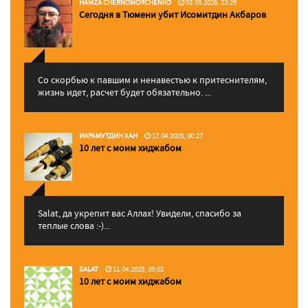
HAMZA CHERNOMORCHENKO
03.06.2026, 23:29
Сегодня в Тюмени убит Исомитдин Акбаров
Со скорбью к павшим и ненавестью к притеснителям,
жизнь идет, расчет будет обязательно. ...
ИКРАМУТДИН ХАН
17.04.2025, 00:27
10 лет с моим хиджабом
Salat, да укрепит вас Аллаx! Увидели, спасибо за
теплые слова :-)...
SALAT
11.04.2025, 09:02
10 лет с моим хиджабом