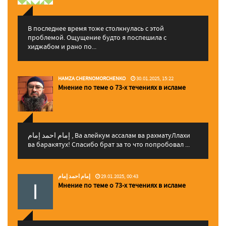
В последнее время тоже столкнулась с этой
проблемой. Ощущение будто я поспешила с
хиджабом и рано по...
HAMZA CHERNOMORCHENKO
30.01.2025, 15:22
Мнение по теме о 73-х течениях в исламе
إمام احمد إمام , Ва алейкум ассалам ва рахматуЛлахи
ва баракятух! Спасибо брат за то что попробовал ...
إمام احمد إمام
29.01.2025, 00:43
Мнение по теме о 73-х течениях в исламе