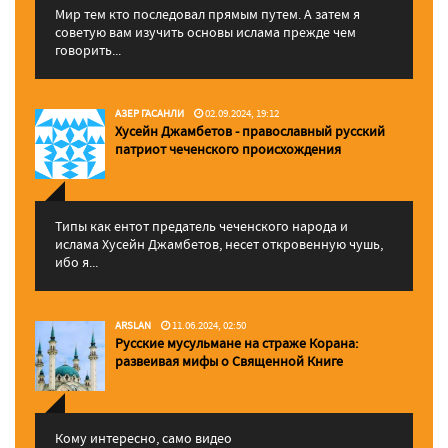
Мир тем кто последовал прямым путем. А затем я
советую вам изучить основы ислама прежде чем
говорить...
АЗЕР ГАСАНЛИ
02.09.2024, 19:12
Хусейн Джамбетов - православный русский
патриот чеченского происхождения
Типы как ентот предатель чеченского народа и
ислама Хусейн Джамбетов, несет откровенную чушь,
ибо я...
ARSLAN
11.06.2024, 02:50
Русские мусульмане на страже Корана:
pазвеивая мифы о Священной Книге
Кому интересно, само видео