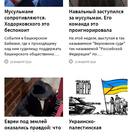
Мусульмане
Навальный заступился
сопротивляются.
за мусульман. Его
Ходорковского это
команда это
беспокоит
проигнорировала
События в башкирском
На этой неделе, выступая в так
Баймаке, где к проходящему
называемом "Верховном суде"
над ним судилищу поддержать
так называемой "Российской
башкирского общественно......
Федерации" по......
16 ЯНВАРЯ'2024
13 ЯНВАРЯ'2024
Евреи под землей
Украинско-
оказались правдой: что
палестинская