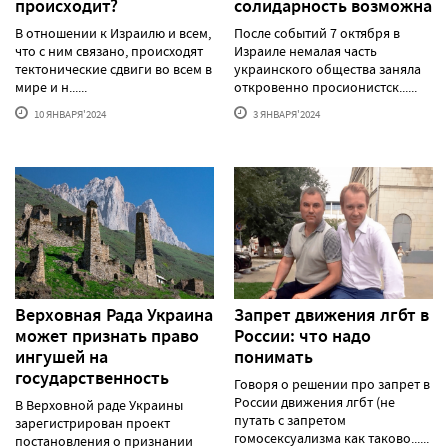
происходит?
солидарность возможна
В отношении к Израилю и всем,
После событий 7 октября в
что с ним связано, происходят
Израиле немалая часть
тектонические сдвиги во всем в
украинского общества заняла
мире и н......
откровенно просионистск......
10 ЯНВАРЯ'2024
3 ЯНВАРЯ'2024
Верховная Рада Украина
Запрет движения лгбт в
может признать право
России: что надо
ингушей на
понимать
государственность
Говоря о решении про запрет в
России движения лгбт (не
В Верховной раде Украины
путать с запретом
зарегистрирован проект
гомосексуализма как таково......
постановления о признании