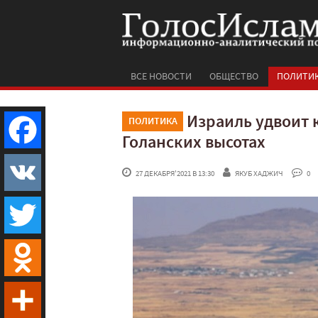
ВСЕ НОВОСТИ
ОБЩЕСТВО
ПОЛИТИ
Израиль удвоит 
ПОЛИТИКА
Голанских высотах
Facebook
 27 ДЕКАБРЯ'2021 В 13:30
ЯКУБ ХАДЖИЧ
 0
VK
Twitter
Odnoklassniki