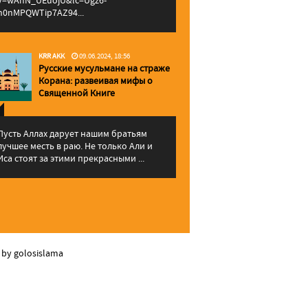
v=wAhN_UEuojU&lc=Ugz6-
h0nMPQWTip7AZ94...
KRR AKK
09.06.2024, 18:56
Русские мусульмане на страже
Корана: pазвеивая мифы о
Священной Книге
Пусть Аллах дарует нашим братьям
лучшее месть в раю. Не только Али и
Иса стоят за этими прекрасными ...
 by golosislama