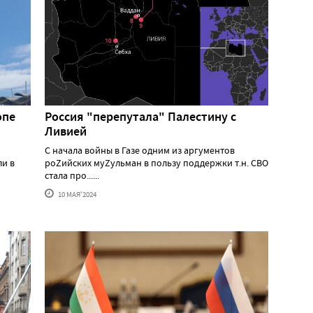
опе
Россия "перепутала" Палестину с
Ливией
С начала войны в Газе одним из аргументов
ли в
роZийских муZульман в пользу поддержки т.н. СВО
стала про......
10 МАЯ'2024