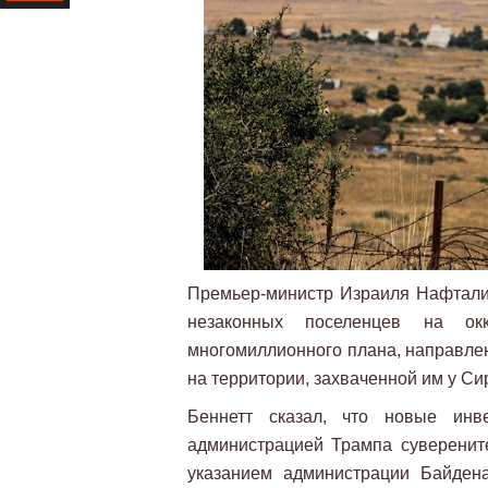
Ресурс
Премьер-министр Израиля Нафтали 
незаконных поселенцев на ок
многомиллионного плана, направле
на территории, захваченной им у Сир
Беннетт сказал, что новые ин
администрацией Трампа суверените
указанием администрации Байден