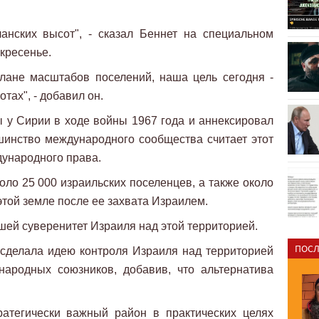
анских высот", - сказал Беннет на специальном
кресенье.
плане масштабов поселений, наша цель сегодня -
тах", - добавил он.
 у Сирии в ходе войны 1967 года и аннексировал
шинство международного сообщества считает этот
дународного права.
оло 25 000 израильских поселенцев, а также около
 этой земле после ее захвата Израилем.
ей суверенитет Израиля над этой территорией.
ПОСЛ
 сделала идею контроля Израиля над территорией
ародных союзников, добавив, что альтернатива
ратегически важный район в практических целях