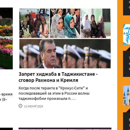
Запрет хиджаба в Таджикистане -
сговор Рахмона и Кремля
Когда после теракта в "Крокус-Сити" и
последовавшей за этим в России волны
о время
таджикофобии произошла п......
 (8–
21 ИЮНЯ'2024