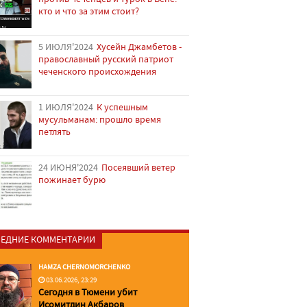
кто и что за этим стоит?
5 ИЮЛЯ'2024
Хусейн Джамбетов -
православный русский патриот
чеченского происхождения
1 ИЮЛЯ'2024
К успешным
мусульманам: прошло время
петлять
24 ИЮНЯ'2024
Посеявший ветер
пожинает бурю
ЕДНИЕ КОММЕНТАРИИ
HAMZA CHERNOMORCHENKO
03.06.2026, 23:29
Сегодня в Тюмени убит
Исомитдин Акбаров