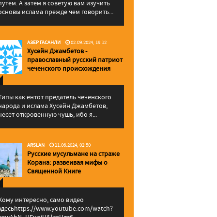
путем. А затем я советую вам изучить
основы ислама прежде чем говорить...
АЗЕР ГАСАНЛИ
02.09.2024, 19:12
Хусейн Джамбетов -
православный русский патриот
чеченского происхождения
Типы как ентот предатель чеченского
народа и ислама Хусейн Джамбетов,
несет откровенную чушь, ибо я...
ARSLAN
11.06.2024, 02:50
Русские мусульмане на страже
Корана: pазвеивая мифы о
Священной Книге
Кому интересно, само видео
здесьhttps://www.youtube.com/watch?