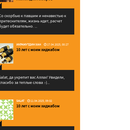
Со скорбью к павшим и ненавестью к
притеснителям, жизнь идет, расчет
будет обязательно. ...
ИКРАМУТДИН ХАН
17.04.2025, 00:27
10 лет с моим хиджабом
Salat, да укрепит вас Аллаx! Увидели,
спасибо за теплые слова :-)...
SALAT
11.04.2025, 09:02
10 лет с моим хиджабом